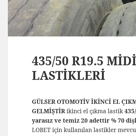
435/50 R19.5 MİD
LASTİKLERİ
GÜLSER OTOMOTİV İKİNCİ EL ÇIK
GELMİŞTİR
ikinci el çıkma lastik
435/
yarasız ve temiz 20 adettir % 70 diş
LOBET için kullanılan lastikler mevc