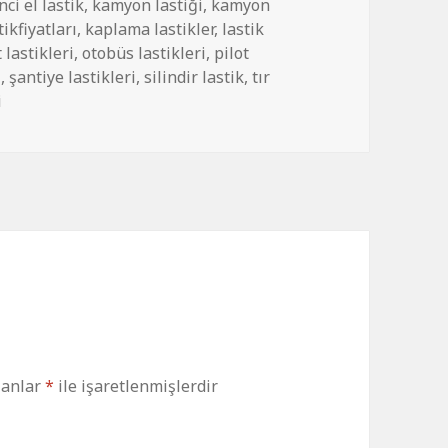
nci el lastik
,
kamyon lastiği
,
kamyon
ikfiyatları
,
kaplama lastikler
,
lastik
 lastikleri
,
otobüs lastikleri
,
pilot
i
,
şantiye lastikleri
,
silindir lastik
,
tır
i
lanlar
*
ile işaretlenmişlerdir