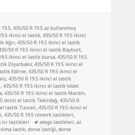
ler
 19.5
,
435/50 R 19.5 az kullanılmış
9.5 ikinci el lastik
,
435/50 R 19.5 ikinci
tik Ağrı
,
435/50 R 19.5 ikinci el lastik
435/50 R 19.5 ikinci el lastik Bayburt
,
9.5 ikinci el lastik bursa
,
435/50 R 19.5
stik Diyarbakır
,
435/50 R 19.5 ikinci el
lastik Edirne
,
435/50 R 19.5 ikinci el
ars
,
435/50 R 19.5 ikinci el lastik
i
,
435/50 R 19.5 ikinci el lastik lobet
a
,
435/50 R 19.5 ikinci el lastik Mardin
,
5 ikinci el lastik Tekirdağ
,
435/50 R
el lastik Tunceli
,
435/50 R 19.5 ikinci el
i
,
435/50 R 19.5 römork lastikleri
,
Etiketler
 tır lastikleri
atego lastikleri
,
az
çıkma lastik
,
dorse lastiği
,
dorse