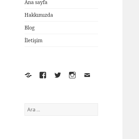
Ana sayfa
Hakkımızda
Blog
İletişim
Yelp
Facebook
Twitter
Instagram
E-
posta
Arama: