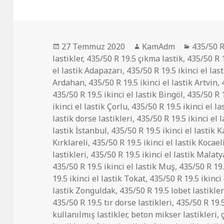
Yayın
Yazar
Kategori
27 Temmuz 2020
KamAdm
435/50 R
tarihi
lastikler
,
435/50 R 19.5 çıkma lastik
,
435/50 R 1
el lastik Adapazarı
,
435/50 R 19.5 ikinci el las
Ardahan
,
435/50 R 19.5 ikinci el lastik Artvin
,
435/50 R 19.5 ikinci el lastik Bingöl
,
435/50 R 1
ikinci el lastik Çorlu
,
435/50 R 19.5 ikinci el la
lastik dorse lastikleri
,
435/50 R 19.5 ikinci el 
lastik İstanbul
,
435/50 R 19.5 ikinci el lastik K
Kırklareli
,
435/50 R 19.5 ikinci el lastik Kocael
lastikleri
,
435/50 R 19.5 ikinci el lastik Malaty
435/50 R 19.5 ikinci el lastik Muş
,
435/50 R 19.
19.5 ikinci el lastik Tokat
,
435/50 R 19.5 ikinci 
lastik Zonguldak
,
435/50 R 19.5 lobet lastikler
435/50 R 19.5 tır dorse lastikleri
,
435/50 R 19.5
kullanılmış lastikler
,
beton mikser lastikleri
,