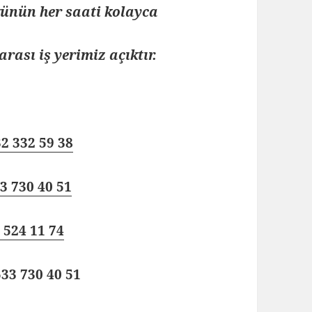
 günün her saati kolayca
arası iş yerimiz açıktır.
2 332 59 38
3 730 40 51
 524 11 74
33 730 40 51