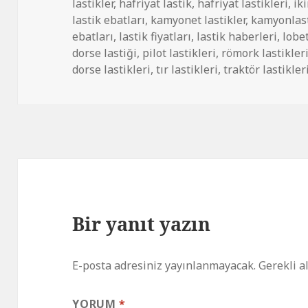
lastikler
,
hafriyat lastik
,
hafriyat lastikleri
,
iki
lastik ebatları
,
kamyonet lastikler
,
kamyonlast
ebatları
,
lastik fiyatları
,
lastik haberleri
,
lobet
dorse lastiği
,
pilot lastikleri
,
römork lastikler
dorse lastikleri
,
tır lastikleri
,
traktör lastikler
Bir yanıt yazın
E-posta adresiniz yayınlanmayacak.
Gerekli a
YORUM
*