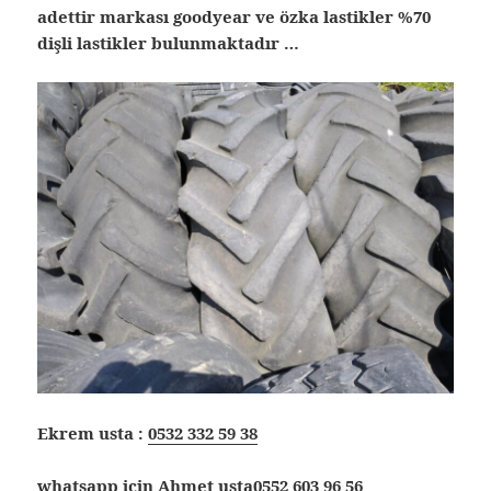
adettir markası goodyear ve özka lastikler %70
dişli lastikler bulunmaktadır …
Ekrem usta :
0532 332 59 38
whatsapp için Ahmet usta
0552 603 96 56