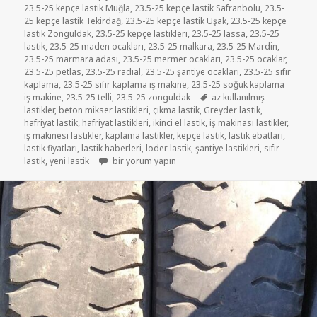
23.5-25 kepçe lastik Muğla
,
23.5-25 kepçe lastik Safranbolu
,
23.5-
25 kepçe lastik Tekirdağ
,
23.5-25 kepçe lastik Uşak
,
23.5-25 kepçe
lastik Zonguldak
,
23.5-25 kepçe lastikleri
,
23.5-25 lassa
,
23.5-25
lastik
,
23.5-25 maden ocakları
,
23.5-25 malkara
,
23.5-25 Mardin
,
23.5-25 marmara adası
,
23.5-25 mermer ocakları
,
23.5-25 ocaklar
,
23.5-25 petlas
,
23.5-25 radıal
,
23.5-25 şantiye ocakları
,
23.5-25 sıfır
kaplama
,
23.5-25 sıfır kaplama iş makine
,
23.5-25 soğuk kaplama
Etiketler
iş makine
,
23.5-25 telli
,
23.5-25 zonguldak
az kullanılmış
lastikler
,
beton mikser lastikleri
,
çıkma lastik
,
Greyder lastik
,
hafriyat lastik
,
hafriyat lastikleri
,
ikinci el lastik
,
iş makinası lastikler
,
iş makinesi lastikler
,
kaplama lastikler
,
kepçe lastik
,
lastik ebatları
,
lastik fiyatları
,
lastik haberleri
,
loder lastik
,
şantiye lastikleri
,
sıfır
23.5-25 SATILIK İKİNCİ EL ÇIKMA LODER LASTİKLER i
lastik
,
yeni lastik
bir yorum yapın