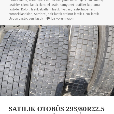
traktör lastik
,
700-16 yarasiz
,
700-16 yeni Lastik
az kullanılmış
lastikler
,
çıkma lastik
,
ikinci el lastik
,
kamyonet lastikler
,
kaplama
lastikler
,
Kolon
,
lastik ebatları
,
lastik fiyatları
,
lastik haberleri
,
römork lastikleri
,
Sambrel
,
sıfır lastik
,
traktör lastik
,
Ucuz lastik
,
7.50-16C TRAKTÖR RÖMORK LASTİKLER için
Uygun Lastik
,
yeni lastik
bir yorum yapın
SATILIK OTOBÜS 295/80R22.5