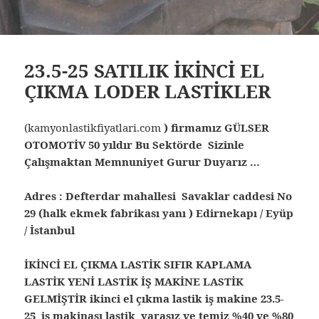
23.5-25 SATILIK İKİNCİ EL
ÇIKMA LODER LASTİKLER
(kamyonlastikfiyatlari.com
) firmamız GÜLSER
OTOMOTİV 50 yıldır Bu Sektörde Sizinle
Çalışmaktan Memnuniyet Gurur Duyarız …
Adres : Defterdar mahallesi Savaklar caddesi No
29 (halk ekmek fabrikası yanı ) Edirnekapı / Eyüp
/ İstanbul
İKİNCİ EL ÇIKMA LASTİK SIFIR KAPLAMA
LASTİK YENİ LASTİK İŞ MAKİNE LASTİK
GELMİŞTİR ikinci el çıkma lastik iş makine 23.5-
25 iş makinası lastik yarasız ve temiz %40 ve %80