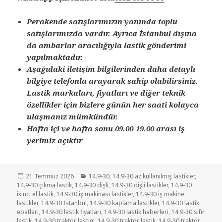
Perakende satışlarımızın yanında toplu
satışlarımızda vardır. Ayrıca İstanbul dışına
da ambarlar aracılığıyla lastik gönderimi
yapılmaktadır.
Aşağıdaki iletişim bilgilerinden daha detaylı
bilgiye telefonla arayarak sahip olabilirsiniz.
Lastik markaları, fiyatları ve diğer teknik
özellikler için bizlere günün her saati kolayca
ulaşmanız mümkündür.
Hafta içi ve hafta sonu 09.00-19.00 arası iş
yerimiz açıktır
Yayın
Kategoriler
21 Temmuz 2026
14.9-30
,
14.9-30 az kullanılmış lastikler
,
tarihi
14.9-30 çıkma lastik
,
14.9-30 dişli
,
14.9-30 dişli lastikler
,
14.9-30
ikinci el lastik
,
14.9-30 iş makinası lastikler
,
14.9-30 iş makine
lastikler
,
14.9-30 İstanbul
,
14.9-30 kaplama lastikler
,
14.9-30 lastik
ebatları
,
14.9-30 lastik fiyatları
,
14.9-30 lastik haberleri
,
14.9-30 sıfır
lastik
,
14.9-30 traktör lastiği
,
14.9-30 traktör lastik
,
14.9-30 traktör