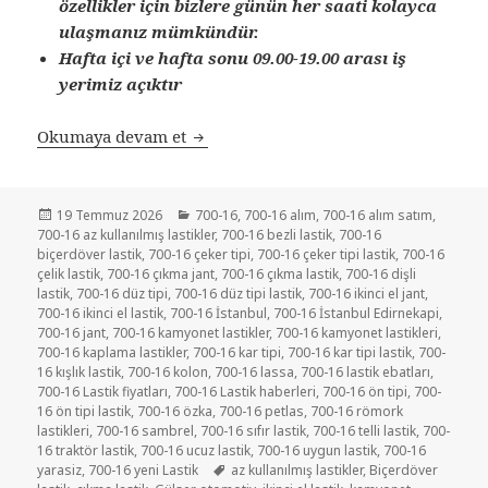
özellikler için bizlere günün her saati kolayca
ulaşmanız mümkündür.
Hafta içi ve hafta sonu 09.00-19.00 arası iş
yerimiz açıktır
SATILIK 700-16 İKİNCİ EL ÇIKMA R
Okumaya devam et
Yayın
Kategoriler
19 Temmuz 2026
700-16
,
700-16 alım
,
700-16 alım satım
,
tarihi
700-16 az kullanılmış lastikler
,
700-16 bezli lastik
,
700-16
biçerdöver lastik
,
700-16 çeker tipi
,
700-16 çeker tipi lastik
,
700-16
çelik lastik
,
700-16 çıkma jant
,
700-16 çıkma lastik
,
700-16 dişli
lastik
,
700-16 düz tipi
,
700-16 düz tipi lastik
,
700-16 ikinci el jant
,
700-16 ikinci el lastik
,
700-16 İstanbul
,
700-16 İstanbul Edirnekapi
,
700-16 jant
,
700-16 kamyonet lastikler
,
700-16 kamyonet lastikleri
,
700-16 kaplama lastikler
,
700-16 kar tipi
,
700-16 kar tipi lastik
,
700-
16 kışlık lastik
,
700-16 kolon
,
700-16 lassa
,
700-16 lastik ebatları
,
700-16 Lastik fiyatları
,
700-16 Lastik haberleri
,
700-16 ön tipi
,
700-
16 ön tipi lastik
,
700-16 özka
,
700-16 petlas
,
700-16 römork
lastikleri
,
700-16 sambrel
,
700-16 sıfır lastik
,
700-16 telli lastik
,
700-
16 traktör lastik
,
700-16 ucuz lastik
,
700-16 uygun lastik
,
700-16
Etiketler
yarasiz
,
700-16 yeni Lastik
az kullanılmış lastikler
,
Biçerdöver