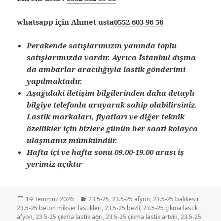
whatsapp için Ahmet usta
0552 603 96 56
Perakende satışlarımızın yanında toplu
satışlarımızda vardır. Ayrıca İstanbul dışına
da ambarlar aracılığıyla lastik gönderimi
yapılmaktadır.
Aşağıdaki iletişim bilgilerinden daha detaylı
bilgiye telefonla arayarak sahip olabilirsiniz.
Lastik markaları, fiyatları ve diğer teknik
özellikler için bizlere günün her saati kolayca
ulaşmanız mümkündür.
Hafta içi ve hafta sonu 09.00-19.00 arası iş
yerimiz açıktır
Yayın
Kategoriler
19 Temmuz 2026
23.5-25
,
23.5-25 afyon
,
23.5-25 balıkesir
,
tarihi
23.5-25 beton mikser lastikleri
,
23.5-25 bezli
,
23.5-25 çıkma lastik
afyon
,
23.5-25 çıkma lastik ağrı
,
23.5-25 çıkma lastik artvin
,
23.5-25