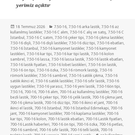
yerimiz açıktır
Yayın
Kategoriler
18 Temmuz 2026
7.50-16
,
7.50-16 arka lastik
,
7.50-16 az
tarihi
kullanılmış lastikler
,
7.50-16 C alım
,
7.50-16 C alış ve satış
,
7.50-16 C
İstanbul
,
7.50-16 C satım
,
7.50-16 çeker tipi
,
7.50-16 çıkma lastikler
,
7.50-16 dişli
,
7.50-16 dişli lastikler
,
7.50-16 düz tipi
,
7.50-16 ebatları
,
7.50-16 İstanbul
,
7.50-16 kamyonet lastikler
,
7.50-16 kamyonet
lastikleri
,
7.50-16 kar tipi
,
7.50-16 kar tipi lastik
,
7.50-16 kolon
sambrel
,
7.50-16 lassa
,
7.50-16 lassa lastik
,
7.50-16 lastik ebatları
,
7.50-16 lastik fiyatları
,
7.50-16 lobet lastikleri
,
7.50-16 ön lastik
,
7.50-16 ön tipi
,
7.50-16 özka
,
7.50-16 römork lastiği
,
7.50-16
römork lastikler
,
7.50-16 sambrel
,
7.50-16 satılık çıkma
,
7.50-16
satılık ikinci el
,
7.50-16 satılık lastikler
,
7.50-16 sıfır lastik
,
7.50-16
uygun lastikler
,
7.50-16 yarasız
,
7.50-16 yeni lastik
,
7.50-16ön tipi
,
7.50.16
,
700-16
,
700-16 alım
,
700-16 az kullanılmış lastikler
,
700-16
bezli lastik
,
700-16 çeker tipi
,
700-16 çelik lastik
,
700-16 çıkma jant
,
700-16 çıkma lastik
,
700-16 düz tipi
,
700-16 ikinci el jant
,
700-16
ikinci el lastik
,
700-16 İstanbul
,
700-16 İstanbul Edirnekapi
,
700-16
jant
,
700-16 kamyonet lastikler
,
700-16 kaplama lastikler
,
700-16
kar tipi
,
700-16 kolon
,
700-16 lastik ebatları
,
700-16 Lastik fiyatları
,
700-16 Lastik haberleri
,
700-16 ön tipi
,
700-16 özka
,
700-16 petlas
,
700-16 sambrel
,
700-16 sıfır lastik
,
700-16 telli lastik
,
700-16
Etiketler