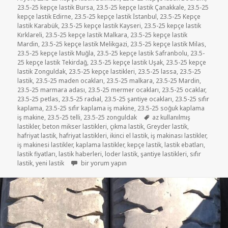
23.5-25 kepçe lastik Bursa
,
23.5-25 kepçe lastik Çanakkale
,
23.5-25
kepçe lastik Edirne
,
23.5-25 kepçe lastik İstanbul
,
23.5-25 Kepçe
lastik Karabük
,
23.5-25 kepçe lastik Kayseri
,
23.5-25 kepçe lastik
Kırklareli
,
23.5-25 kepçe lastik Malkara
,
23.5-25 kepçe lastik
Mardin
,
23.5-25 kepçe lastik Melikgazi
,
23.5-25 kepçe lastik Milas
,
23.5-25 kepçe lastik Muğla
,
23.5-25 kepçe lastik Safranbolu
,
23.5-
25 kepçe lastik Tekirdağ
,
23.5-25 kepçe lastik Uşak
,
23.5-25 kepçe
lastik Zonguldak
,
23.5-25 kepçe lastikleri
,
23.5-25 lassa
,
23.5-25
lastik
,
23.5-25 maden ocakları
,
23.5-25 malkara
,
23.5-25 Mardin
,
23.5-25 marmara adası
,
23.5-25 mermer ocakları
,
23.5-25 ocaklar
,
23.5-25 petlas
,
23.5-25 radıal
,
23.5-25 şantiye ocakları
,
23.5-25 sıfır
kaplama
,
23.5-25 sıfır kaplama iş makine
,
23.5-25 soğuk kaplama
Etiketler
iş makine
,
23.5-25 telli
,
23.5-25 zonguldak
az kullanılmış
lastikler
,
beton mikser lastikleri
,
çıkma lastik
,
Greyder lastik
,
hafriyat lastik
,
hafriyat lastikleri
,
ikinci el lastik
,
iş makinası lastikler
,
iş makinesi lastikler
,
kaplama lastikler
,
kepçe lastik
,
lastik ebatları
,
lastik fiyatları
,
lastik haberleri
,
loder lastik
,
şantiye lastikleri
,
sıfır
23.5-25 SATILIK İKİNCİ EL ÇIKMA LODER LASTİKLER i
lastik
,
yeni lastik
bir yorum yapın