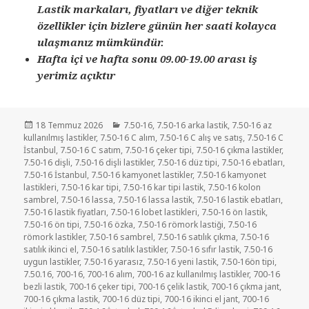
Lastik markaları, fiyatları ve diğer teknik
özellikler için bizlere günün her saati kolayca
ulaşmanız mümkündür.
Hafta içi ve hafta sonu 09.00-19.00 arası iş
yerimiz açıktır
Yayın
Kategoriler
18 Temmuz 2026
7.50-16
,
7.50-16 arka lastik
,
7.50-16 az
tarihi
kullanılmış lastikler
,
7.50-16 C alım
,
7.50-16 C alış ve satış
,
7.50-16 C
İstanbul
,
7.50-16 C satım
,
7.50-16 çeker tipi
,
7.50-16 çıkma lastikler
,
7.50-16 dişli
,
7.50-16 dişli lastikler
,
7.50-16 düz tipi
,
7.50-16 ebatları
,
7.50-16 İstanbul
,
7.50-16 kamyonet lastikler
,
7.50-16 kamyonet
lastikleri
,
7.50-16 kar tipi
,
7.50-16 kar tipi lastik
,
7.50-16 kolon
sambrel
,
7.50-16 lassa
,
7.50-16 lassa lastik
,
7.50-16 lastik ebatları
,
7.50-16 lastik fiyatları
,
7.50-16 lobet lastikleri
,
7.50-16 ön lastik
,
7.50-16 ön tipi
,
7.50-16 özka
,
7.50-16 römork lastiği
,
7.50-16
römork lastikler
,
7.50-16 sambrel
,
7.50-16 satılık çıkma
,
7.50-16
satılık ikinci el
,
7.50-16 satılık lastikler
,
7.50-16 sıfır lastik
,
7.50-16
uygun lastikler
,
7.50-16 yarasız
,
7.50-16 yeni lastik
,
7.50-16ön tipi
,
7.50.16
,
700-16
,
700-16 alım
,
700-16 az kullanılmış lastikler
,
700-16
bezli lastik
,
700-16 çeker tipi
,
700-16 çelik lastik
,
700-16 çıkma jant
,
700-16 çıkma lastik
,
700-16 düz tipi
,
700-16 ikinci el jant
,
700-16