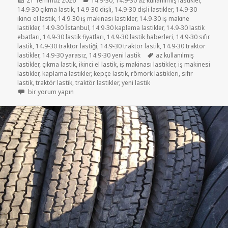
21 Temmuz 2026
14.9-30
,
14.9-30 az kullanılmış lastikler
,
tarihi
14.9-30 çıkma lastik
,
14.9-30 dişli
,
14.9-30 dişli lastikler
,
14.9-30
ikinci el lastik
,
14.9-30 iş makinası lastikler
,
14.9-30 iş makine
lastikler
,
14.9-30 İstanbul
,
14.9-30 kaplama lastikler
,
14.9-30 lastik
ebatları
,
14.9-30 lastik fiyatları
,
14.9-30 lastik haberleri
,
14.9-30 sıfır
lastik
,
14.9-30 traktör lastiği
,
14.9-30 traktör lastik
,
14.9-30 traktör
Etiketler
lastikler
,
14.9-30 yarasız
,
14.9-30 yeni lastik
az kullanılmış
lastikler
,
çıkma lastik
,
ikinci el lastik
,
iş makinası lastikler
,
iş makinesi
lastikler
,
kaplama lastikler
,
kepçe lastik
,
römork lastikleri
,
sıfır
lastik
,
traktör lastik
,
traktör lastikler
,
yeni lastik
14.9-30 SATILIK TRAKTÖR LASTİKLER için
bir yorum yapın