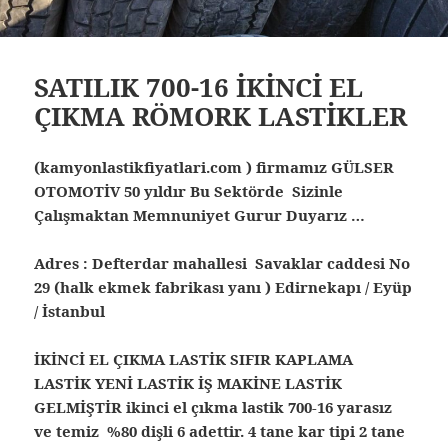
SATILIK 700-16 İKİNCİ EL
ÇIKMA RÖMORK LASTİKLER
(kamyonlastikfiyatlari.com ) firmamız GÜLSER
OTOMOTİV 50 yıldır Bu Sektörde Sizinle
Çalışmaktan Memnuniyet Gurur Duyarız …
Adres : Defterdar mahallesi Savaklar caddesi No
29 (halk ekmek fabrikası yanı ) Edirnekapı / Eyüp
/ İstanbul
İKİNCİ EL ÇIKMA LASTİK SIFIR KAPLAMA
LASTİK YENİ LASTİK İŞ MAKİNE LASTİK
GELMİŞTİR ikinci el çıkma lastik 700-16 yarasız
ve temiz %80 dişli 6 adettir. 4 tane kar tipi 2 tane