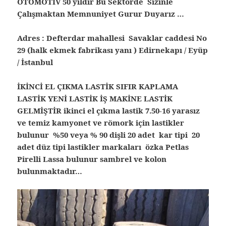
OTOMOTİV 50 yıldır Bu Sektörde Sizinle
Çalışmaktan Memnuniyet Gurur Duyarız …
Adres : Defterdar mahallesi Savaklar caddesi No
29 (halk ekmek fabrikası yanı ) Edirnekapı / Eyüp
/ İstanbul
İKİNCİ EL ÇIKMA LASTİK SIFIR KAPLAMA
LASTİK YENİ LASTİK İŞ MAKİNE LASTİK
GELMİŞTİR ikinci el çıkma lastik 7.50-16 yarasız
ve temiz kamyonet ve römork için lastikler
bulunur %50 veya % 90 dişli 20 adet kar tipi 20
adet düz tipi lastikler markaları özka Petlas
Pirelli Lassa bulunur sambrel ve kolon
bulunmaktadır…