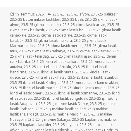
Yayın
Kategoriler
19 Temmuz 2026
23.5-25
,
23.5-25 afyon
,
23.5-25 balıkesir
,
tarihi
23.5-25 beton mikser lastikleri
,
23.5-25 bezli
,
23.5-25 çıkma lastik
afyon
,
23.5-25 çıkma lastik ağrı
,
23.5-25 çıkma lastik artvin
,
23.5-25
çıkma lastik balıkesir
,
23.5-25 çıkma lastik bolu
,
23.5-25 çıkma lastik
çanakkale
,
23.5-25 çıkma lastik edirne
,
23.5-25 çıkma lastik
karabük
,
23.5-25 çıkma lastik malkara
,
23.5-25 çıkma lastik
Marmara adası
,
23.5-25 çıkma lastik mersin
,
23.5-25 çıkma lastik
muş
,
23.5-25 çıkma lastik sakarya
,
23.5-25 çıkma lastik sırnak
,
23.5-
25 çıkma lastik tekirdağ
,
23.5-25 çıkma lastik uşak
,
23.5-25 demir
celik fabrika
,
23.5-25 ikinci el lastik ankara
,
23.5-25 ikinci el lastik
antalya
,
23.5-25 ikinci el lastik Artuklu
,
23.5-25 ikinci el lastik
bandırma
,
23.5-25 ikinci el lastik bursa
,
23.5-25 ikinci el lastik
düzce
,
23.5-25 ikinci el lastik hatay
,
23.5-25 ikinci el lastik istanbul
,
23.5-25 ikinci el lastik Kızıltepe
,
23.5-25 ikinci el lastik kum ocakları
,
23.5-25 ikinci el lastik mardin
,
23.5-25 ikinci el lastik mugla
,
23.5-25
ikinci el lastik ömerli
,
23.5-25 ikinci el lastik osmaniye
,
23.5-25 ikinci
el lastik Savur
,
23.5-25 ikinci el lastik zonguldak
,
23.5-25 iş makine
lastik Adapazarı
,
23.5-25 iş makine lastik Düzce
,
23.5-25 iş makine
lastik Trabzon
,
23.5-25 iş makine lastikler
,
23.5-25 iş makine
lastikler Dargeçit
,
23.5-25 iş makine Mardin
,
23.5-25 iş makine
Nusaybin
,
23.5-25 iş makine Sakarya
,
23.5-25 kaplama iş makine
,
23.5-25 kaplama lastikler
,
23.5-25 kayseri
,
23.5-25 kepçe lastik
Afyon
,
23.5-25 kepçe lastik Balıkesir
,
23.5-25 kepçe lastik Bodrum
,