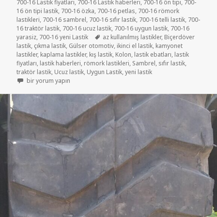
700-16 Lastik fiyatları
,
700-16 Lastik haberleri
,
700-16 ön tipi
,
700-
16 ön tipi lastik
,
700-16 özka
,
700-16 petlas
,
700-16 römork
lastikleri
,
700-16 sambrel
,
700-16 sıfır lastik
,
700-16 telli lastik
,
700-
16 traktör lastik
,
700-16 ucuz lastik
,
700-16 uygun lastik
,
700-16
Etiketler
yarasiz
,
700-16 yeni Lastik
az kullanılmış lastikler
,
Biçerdöver
lastik
,
çıkma lastik
,
Gülser otomotiv
,
ikinci el lastik
,
kamyonet
lastikler
,
kaplama lastikler
,
kış lastik
,
Kolon
,
lastik ebatları
,
lastik
fiyatları
,
lastik haberleri
,
römork lastikleri
,
Sambrel
,
sıfır lastik
,
traktör lastik
,
Ucuz lastik
,
Uygun Lastik
,
yeni lastik
SATILIK 700-16 İKİNCİ EL ÇIKMA RÖMORK LASTİKLER için
bir yorum yapın