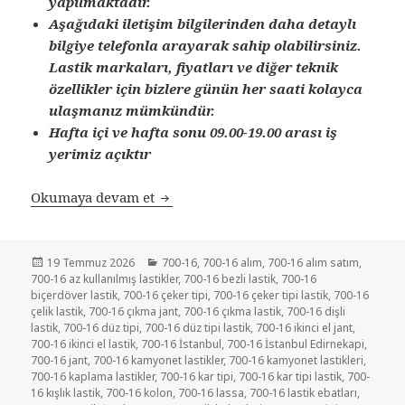
yapılmaktadır.
Aşağıdaki iletişim bilgilerinden daha detaylı
bilgiye telefonla arayarak sahip olabilirsiniz.
Lastik markaları, fiyatları ve diğer teknik
özellikler için bizlere günün her saati kolayca
ulaşmanız mümkündür.
Hafta içi ve hafta sonu 09.00-19.00 arası iş
yerimiz açıktır
SATILIK 700-16 İKİNCİ EL ÇIKMA R
Okumaya devam et
Yayın
Kategoriler
19 Temmuz 2026
700-16
,
700-16 alım
,
700-16 alım satım
,
tarihi
700-16 az kullanılmış lastikler
,
700-16 bezli lastik
,
700-16
biçerdöver lastik
,
700-16 çeker tipi
,
700-16 çeker tipi lastik
,
700-16
çelik lastik
,
700-16 çıkma jant
,
700-16 çıkma lastik
,
700-16 dişli
lastik
,
700-16 düz tipi
,
700-16 düz tipi lastik
,
700-16 ikinci el jant
,
700-16 ikinci el lastik
,
700-16 İstanbul
,
700-16 İstanbul Edirnekapi
,
700-16 jant
,
700-16 kamyonet lastikler
,
700-16 kamyonet lastikleri
,
700-16 kaplama lastikler
,
700-16 kar tipi
,
700-16 kar tipi lastik
,
700-
16 kışlık lastik
,
700-16 kolon
,
700-16 lassa
,
700-16 lastik ebatları
,