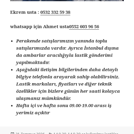
Ekrem usta :
0532 332 59 38
whatsapp için Ahmet usta
0552 603 96 56
Perakende satışlarımızın yanında toplu
satışlarımızda vardır. Ayrıca İstanbul dışına
da ambarlar aracılığıyla lastik gönderimi
yapılmaktadır.
Aşağıdaki iletişim bilgilerinden daha detaylı
bilgiye telefonla arayarak sahip olabilirsiniz.
Lastik markaları, fiyatları ve diğer teknik
özellikler için bizlere günün her saati kolayca
ulaşmanız mümkündür.
Hafta içi ve hafta sonu 09.00-19.00 arası iş
yerimiz açıktır
Yayın
Kategoriler