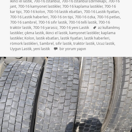
ikinci el lastik
,
700-16 İstanbul
,
700-16 İstanbul Edirnekapi
,
700-16
jant
,
700-16 kamyonet lastikler
,
700-16 kaplama lastikler
,
700-16
kar tipi
,
700-16 kolon
,
700-16 lastik ebatları
,
700-16 Lastik fiyatları
,
700-16 Lastik haberleri
,
700-16 ön tipi
,
700-16 özka
,
700-16 petlas
,
700-16 sambrel
,
700-16 sıfır lastik
,
700-16 telli lastik
,
700-16
Etiketler
traktör lastik
,
700-16 yarasiz
,
700-16 yeni Lastik
az kullanılmış
lastikler
,
çıkma lastik
,
ikinci el lastik
,
kamyonet lastikler
,
kaplama
lastikler
,
Kolon
,
lastik ebatları
,
lastik fiyatları
,
lastik haberleri
,
römork lastikleri
,
Sambrel
,
sıfır lastik
,
traktör lastik
,
Ucuz lastik
,
7.50-16C TRAKTÖR RÖMORK LASTİKLER için
Uygun Lastik
,
yeni lastik
bir yorum yapın