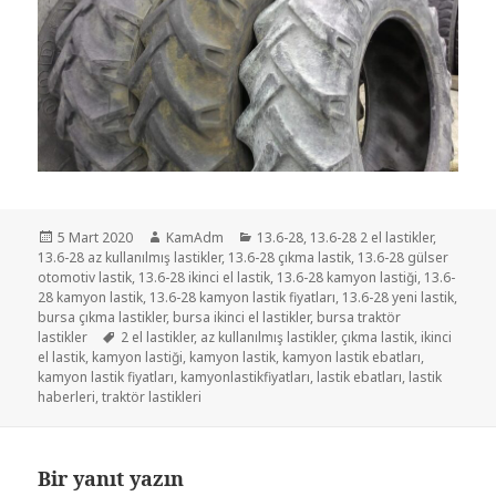
Yayın
Yazar
Kategoriler
5 Mart 2020
KamAdm
13.6-28
,
13.6-28 2 el lastikler
,
tarihi
13.6-28 az kullanılmış lastikler
,
13.6-28 çıkma lastik
,
13.6-28 gülser
otomotiv lastik
,
13.6-28 ikinci el lastik
,
13.6-28 kamyon lastiği
,
13.6-
28 kamyon lastik
,
13.6-28 kamyon lastik fiyatları
,
13.6-28 yeni lastik
,
bursa çıkma lastikler
,
bursa ikinci el lastikler
,
bursa traktör
Etiketler
lastikler
2 el lastikler
,
az kullanılmış lastikler
,
çıkma lastik
,
ikinci
el lastik
,
kamyon lastiği
,
kamyon lastik
,
kamyon lastik ebatları
,
kamyon lastik fiyatları
,
kamyonlastikfiyatları
,
lastik ebatları
,
lastik
haberleri
,
traktör lastikleri
Bir yanıt yazın