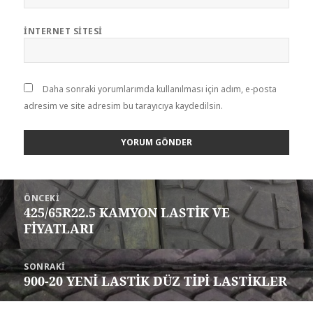
İNTERNET SITESI
Daha sonraki yorumlarımda kullanılması için adım, e-posta
adresim ve site adresim bu tarayıcıya kaydedilsin.
Yazı
ÖNCEKI
gezinmesi
425/65R22.5 KAMYON LASTİK VE
Önceki
FİYATLARI
yazı:
SONRAKI
900-20 YENİ LASTİK DÜZ TİPİ LASTİKLER
Sonraki
yazı: