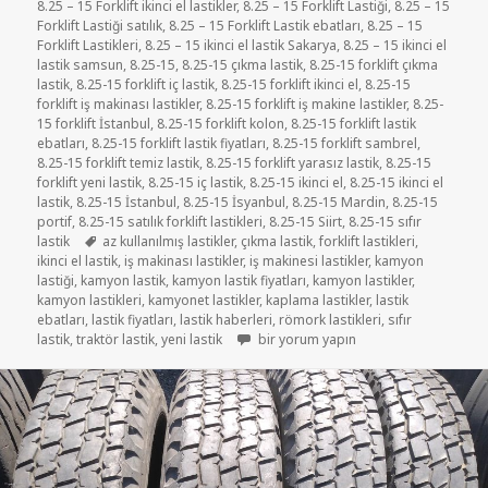
8.25 – 15 Forklift ikinci el lastikler
,
8.25 – 15 Forklift Lastiği
,
8.25 – 15
Forklift Lastiği satılık
,
8.25 – 15 Forklift Lastik ebatları
,
8.25 – 15
Forklift Lastikleri
,
8.25 – 15 ikinci el lastik Sakarya
,
8.25 – 15 ikinci el
lastik samsun
,
8.25-15
,
8.25-15 çıkma lastik
,
8.25-15 forklift çıkma
lastik
,
8.25-15 forklift iç lastik
,
8.25-15 forklift ikinci el
,
8.25-15
forklift iş makinası lastikler
,
8.25-15 forklift iş makine lastikler
,
8.25-
15 forklift İstanbul
,
8.25-15 forklift kolon
,
8.25-15 forklift lastik
ebatları
,
8.25-15 forklift lastik fiyatları
,
8.25-15 forklift sambrel
,
8.25-15 forklift temiz lastik
,
8.25-15 forklift yarasız lastik
,
8.25-15
forklift yeni lastik
,
8.25-15 iç lastik
,
8.25-15 ikinci el
,
8.25-15 ikinci el
lastik
,
8.25-15 İstanbul
,
8.25-15 İsyanbul
,
8.25-15 Mardin
,
8.25-15
portif
,
8.25-15 satılık forklift lastikleri
,
8.25-15 Siirt
,
8.25-15 sıfır
Etiketler
lastik
az kullanılmış lastikler
,
çıkma lastik
,
forklift lastikleri
,
ikinci el lastik
,
iş makinası lastikler
,
iş makinesi lastikler
,
kamyon
lastiği
,
kamyon lastik
,
kamyon lastik fiyatları
,
kamyon lastikler
,
kamyon lastikleri
,
kamyonet lastikler
,
kaplama lastikler
,
lastik
ebatları
,
lastik fiyatları
,
lastik haberleri
,
römork lastikleri
,
sıfır
8.25R15 ÖN TİPİ İKİNCİ EL ÇIKMA LAST
lastik
,
traktör lastik
,
yeni lastik
bir yorum yapın