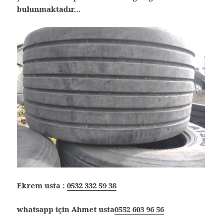
bulunmaktadır…
Ekrem usta :
0532 332 59 38
whatsapp için Ahmet usta
0552 603 96 56