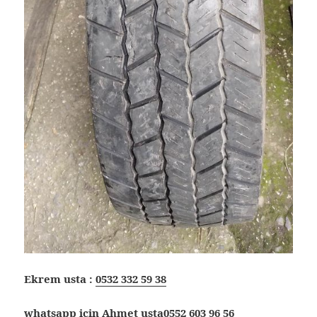
Ekrem usta :
0532 332 59 38
whatsapp için Ahmet usta
0552 603 96 56