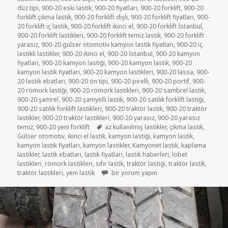
düz tipi
,
900-20 eski lastik
,
900-20 fiyatları
,
900-20 forklift
,
900-20
forklift çıkma lastik
,
900-20 forklift dişli
,
900-20 forklift fiyatları
,
900-
20 forklift iç lastik
,
900-20 forklift ikinci el
,
900-20 forklift İstanbul
,
900-20 forklift lastikleri
,
900-20 forklift temiz lastik
,
900-20 forklift
yarasız
,
900-20 gülser otomotiv kamyon lastik fiyatları
,
900-20 iç
lastikli lastikler
,
900-20 ikinci el
,
900-20 İstanbul
,
900-20 kamyon
fiyatları
,
900-20 kamyon lastiği
,
900-20 kamyon lastik
,
900-20
kamyon lastik fiyatları
,
900-20 kamyon lastikleri
,
900-20 lassa
,
900-
20 lastik ebatları
,
900-20 ön tipi
,
900-20 pirelli
,
900-20 portif
,
900-
20 römork lastiği
,
900-20 römork lastikleri
,
900-20 sambrel lastik
,
900-20 şamrel
,
900-20 şamyelli lastik
,
900-20 satılık forklift lastiği
,
900-20 satılık forklift lastikleri
,
900-20 traktör lastik
,
900-20 traktör
lastikler
,
900-20 traktör lastikleri
,
900-20 yarasız
,
900-20 yarasız
Etiketler
temiz
,
900-20 yeni forklift
az kullanılmış lastikler
,
çıkma lastik
,
Gülser otomotiv
,
ikinci el lastik
,
kamyon lastiği
,
kamyon lastik
,
kamyon lastik fiyatları
,
kamyon lastikler
,
Kamyonet lastik
,
kaplama
lastikler
,
lastik ebatları
,
lastik fiyatları
,
lastik haberleri
,
lobet
lastikleri
,
römork lastikleri
,
sıfır lastik
,
traktör lastiği
,
traktör lastik
,
SATILIK 900-20 YENİ AYARINDA AZ KULLA
traktör lastikleri
,
yeni lastik
bir yorum yapın