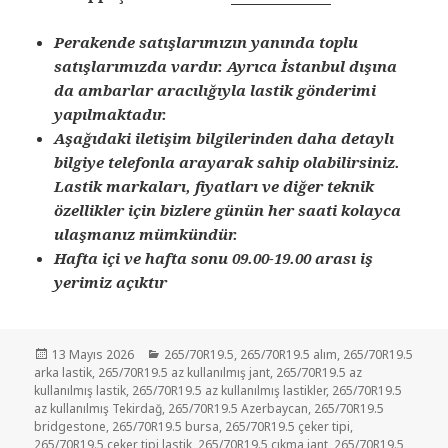
Perakende satışlarımızın yanında toplu
satışlarımızda vardır. Ayrıca İstanbul dışına
da ambarlar aracılığıyla lastik gönderimi
yapılmaktadır.
Aşağıdaki iletişim bilgilerinden daha detaylı
bilgiye telefonla arayarak sahip olabilirsiniz.
Lastik markaları, fiyatları ve diğer teknik
özellikler için bizlere günün her saati kolayca
ulaşmanız mümkündür.
Hafta içi ve hafta sonu 09.00-19.00 arası iş
yerimiz açıktır
Yayın
Kategoriler
13 Mayıs 2026
265/70R19.5
,
265/70R19.5 alım
,
265/70R19.5
tarihi
arka lastik
,
265/70R19.5 az kullanılmış jant
,
265/70R19.5 az
kullanılmış lastik
,
265/70R19.5 az kullanılmış lastikler
,
265/70R19.5
az kullanılmış Tekirdağ
,
265/70R19.5 Azerbaycan
,
265/70R19.5
bridgestone
,
265/70R19.5 bursa
,
265/70R19.5 çeker tipi
,
265/70R19.5 çeker tipi lastik
,
265/70R19.5 çıkma jant
,
265/70R19.5