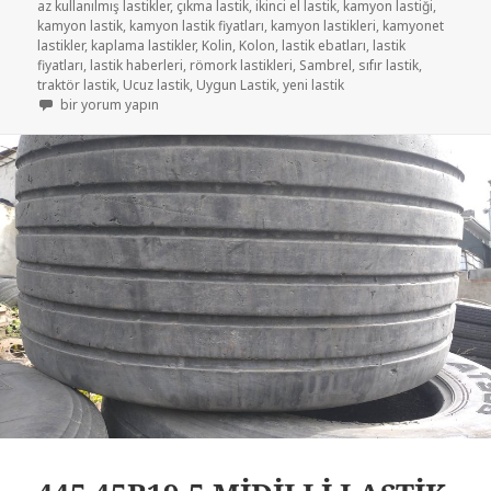
az kullanılmış lastikler
,
çıkma lastik
,
ikinci el lastik
,
kamyon lastiği
,
kamyon lastik
,
kamyon lastik fiyatları
,
kamyon lastikleri
,
kamyonet
lastikler
,
kaplama lastikler
,
Kolin
,
Kolon
,
lastik ebatları
,
lastik
fiyatları
,
lastik haberleri
,
römork lastikleri
,
Sambrel
,
sıfır lastik
,
traktör lastik
,
Ucuz lastik
,
Uygun Lastik
,
yeni lastik
700-16 RÖMORK VE KAMYONET LASTİKLER için
bir yorum yapın