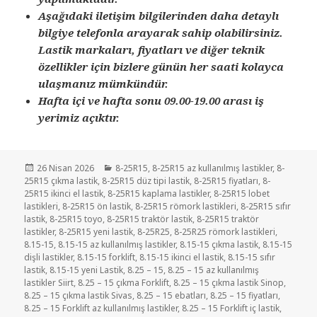
Aşağıdaki iletişim bilgilerinden daha detaylı
bilgiye telefonla arayarak sahip olabilirsiniz.
Lastik markaları, fiyatları ve diğer teknik
özellikler için bizlere günün her saati kolayca
ulaşmanız mümkündür.
Hafta içi ve hafta sonu 09.00-19.00 arası iş
yerimiz açıktır.
Yayın
Kategoriler
26 Nisan 2026
8-25R15
,
8-25R15 az kullanılmış lastikler
,
8-
tarihi
25R15 çıkma lastik
,
8-25R15 düz tipi lastik
,
8-25R15 fiyatları
,
8-
25R15 ikinci el lastik
,
8-25R15 kaplama lastikler
,
8-25R15 lobet
lastikleri
,
8-25R15 ön lastik
,
8-25R15 römork lastikleri
,
8-25R15 sıfır
lastik
,
8-25R15 toyo
,
8-25R15 traktör lastik
,
8-25R15 traktör
lastikler
,
8-25R15 yeni lastik
,
8-25R25
,
8-25R25 römork lastikleri
,
8.15-15
,
8.15-15 az kullanılmış lastikler
,
8.15-15 çıkma lastik
,
8.15-15
dişli lastikler
,
8.15-15 forklift
,
8.15-15 ikinci el lastik
,
8.15-15 sıfır
lastik
,
8.15-15 yeni Lastik
,
8.25 – 15
,
8.25 – 15 az kullanılmış
lastikler Siirt
,
8.25 – 15 çıkma Forklift
,
8.25 – 15 çıkma lastik Sinop
,
8.25 – 15 çıkma lastik Sivas
,
8.25 – 15 ebatları
,
8.25 – 15 fiyatları
,
8.25 – 15 Forklift az kullanılmış lastikler
,
8.25 – 15 Forklift iç lastik
,