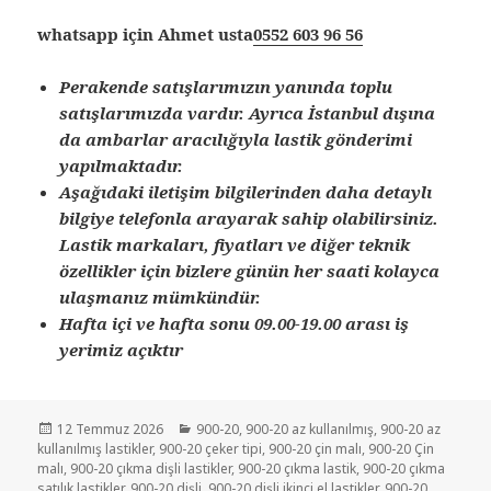
whatsapp için Ahmet usta
0552 603 96 56
Perakende satışlarımızın yanında toplu
satışlarımızda vardır. Ayrıca İstanbul dışına
da ambarlar aracılığıyla lastik gönderimi
yapılmaktadır.
Aşağıdaki iletişim bilgilerinden daha detaylı
bilgiye telefonla arayarak sahip olabilirsiniz.
Lastik markaları, fiyatları ve diğer teknik
özellikler için bizlere günün her saati kolayca
ulaşmanız mümkündür.
Hafta içi ve hafta sonu 09.00-19.00 arası iş
yerimiz açıktır
Yayın
Kategoriler
12 Temmuz 2026
900-20
,
900-20 az kullanılmış
,
900-20 az
tarihi
kullanılmış lastikler
,
900-20 çeker tipi
,
900-20 çin malı
,
900-20 Çin
malı
,
900-20 çıkma dişli lastikler
,
900-20 çıkma lastik
,
900-20 çıkma
satılık lastikler
,
900-20 dişli
,
900-20 dişli ikinci el lastikler
,
900-20