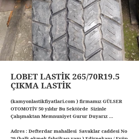
LOBET LASTİK 265/70R19.5
ÇIKMA LASTİK
(kamyonlastikfiyatlari.com ) firmamız GÜLSER
OTOMOTİV 50 yıldır Bu Sektörde Sizinle
Çalışmaktan Memnuniyet Gurur Duyarız …
Adres : Defterdar mahallesi Savaklar caddesi No
29 (halk ekmek fabrikası yanı ) Edirnekapı / Eyüp