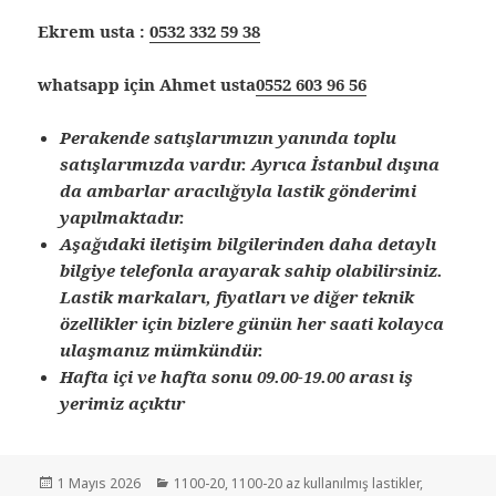
Ekrem usta :
0532 332 59 38
whatsapp için Ahmet usta
0552 603 96 56
Perakende satışlarımızın yanında toplu
satışlarımızda vardır. Ayrıca İstanbul dışına
da ambarlar aracılığıyla lastik gönderimi
yapılmaktadır.
Aşağıdaki iletişim bilgilerinden daha detaylı
bilgiye telefonla arayarak sahip olabilirsiniz.
Lastik markaları, fiyatları ve diğer teknik
özellikler için bizlere günün her saati kolayca
ulaşmanız mümkündür.
Hafta içi ve hafta sonu 09.00-19.00 arası iş
yerimiz açıktır
Yayın
Kategoriler
1 Mayıs 2026
1100-20
,
1100-20 az kullanılmış lastikler
,