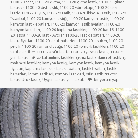
tarihi
1100-20 ceat
,
1100-20 çıkma
,
1100-20 çıkma lastik
,
1100-20 çıkma
lastikler
,
1100-20 dişli lastik
,
1100-20 Edirnekapı
,
1100-20 eski
lastik
,
1100-20 Eyüp
,
1100-20 Fatih
,
1100-20 ikinci el lastik
,
1100-20
İstanbul
,
1100-20 kamyon lastiği
,
1100-20 kamyon lastik
,
1100-20
kamyon lastik ebatları
,
1100-20 kamyon lastik fiyatları
,
1100-20
kamyon lastikleri
,
1100-20 kaplama lastikler
,
1100-20 kat 16
,
1100-
20 lassa
,
1100-20 lastik Avcılar
,
1100-20 lastik ebatları
,
1100-20
lastik fiyatları
,
1100-20 lastik haberleri
,
1100-20 lastikler
,
1100-20
pirelli
,
1100-20 römork lastiği
,
1100-20 römork lastikleri
,
1100-20
satılık lastikler
,
1100-20 sıfır lastik
,
1100-20 yarasız lastik
,
1100-20
Etiketler
yeni lastik
az kullanılmış lastikler
,
çıkma lastik
,
ikinci el lastik
,
iş
makinesi lastikler
,
kamyon lastiği
,
kamyon lastik
,
kamyon lastik
fiyatları
,
kaplama lastikler
,
lastik ebatları
,
lastik fiyatları
,
lastik
haberleri
,
lobet lastikleri
,
römork lastikleri
,
sıfır lastik
,
traktör
1100-20 İKİNCİ EL ÇIKMA 
lastik
,
Ucuz lastik
,
Uygun Lastik
,
yeni lastik
bir yorum yapın