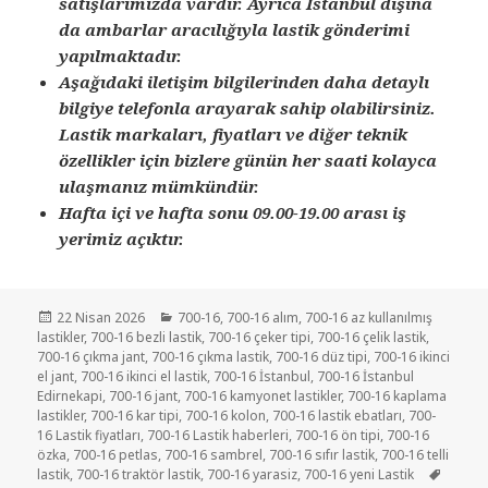
satışlarımızda vardır. Ayrıca İstanbul dışına
da ambarlar aracılığıyla lastik gönderimi
yapılmaktadır.
Aşağıdaki iletişim bilgilerinden daha detaylı
bilgiye telefonla arayarak sahip olabilirsiniz.
Lastik markaları, fiyatları ve diğer teknik
özellikler için bizlere günün her saati kolayca
ulaşmanız mümkündür.
Hafta içi ve hafta sonu 09.00-19.00 arası iş
yerimiz açıktır.
Yayın
Kategoriler
22 Nisan 2026
700-16
,
700-16 alım
,
700-16 az kullanılmış
tarihi
lastikler
,
700-16 bezli lastik
,
700-16 çeker tipi
,
700-16 çelik lastik
,
700-16 çıkma jant
,
700-16 çıkma lastik
,
700-16 düz tipi
,
700-16 ikinci
el jant
,
700-16 ikinci el lastik
,
700-16 İstanbul
,
700-16 İstanbul
Edirnekapi
,
700-16 jant
,
700-16 kamyonet lastikler
,
700-16 kaplama
lastikler
,
700-16 kar tipi
,
700-16 kolon
,
700-16 lastik ebatları
,
700-
16 Lastik fiyatları
,
700-16 Lastik haberleri
,
700-16 ön tipi
,
700-16
özka
,
700-16 petlas
,
700-16 sambrel
,
700-16 sıfır lastik
,
700-16 telli
Etiketl
lastik
,
700-16 traktör lastik
,
700-16 yarasiz
,
700-16 yeni Lastik