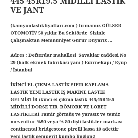
445 45R19.5 MİDİLLİ LASTİK
VE JANT
(kamyonlastikfiyatlari.com ) firmamız GÜLSER
OTOMOTİV 50 yıldır Bu Sektörde Sizinle
Çalışmaktan Memnuniyet Gurur Duyarız …
Adres : Defterdar mahallesi Savaklar caddesi No
29 (halk ekmek fabrikası yanı ) Edirnekapı / Eyüp
/ İstanbul
İKİNCİ EL ÇIKMA LASTİK SIFIR KAPLAMA
LASTİK YENİ LASTİK İŞ MAKİNE LASTİK
GELMİŞTİR ikinci el çıkma lastik 445/45R19.5
MİDİLLİ DORSE TIR RÖMORK VE LOBET
LASTİKLERİ Tamir görmüş ve yarasız ve temiz
mevcuttur %50 veya % 80 dişli lastikler markası
continental bridgestone pirelli lassa 10 adettir
yeni lastik semperit kumho linglong