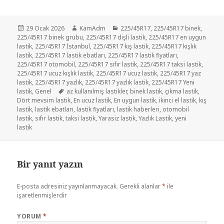
Yayın
Yazar
Kategoriler
29 Ocak 2026
KamAdm
225/45R17
,
225/45R17 binek
,
tarihi
225/45R17 binek grubu
,
225/45R17 dişli lastik
,
225/45R17 en uygun
lastik
,
225/45R17 İstanbul
,
225/45R17 kış lastik
,
225/45R17 kışlık
lastik
,
225/45R17 lastik ebatları
,
225/45R17 lastik fiyatları
,
225/45R17 otomobil
,
225/45R17 sıfır lastik
,
225/45R17 taksi lastik
,
225/45R17 ucuz kışlık lastik
,
225/45R17 ucuz lastik
,
225/45R17 yaz
lastik
,
225/45R17 yazlık
,
225/45R17 yazlık lastik
,
225/45R17 Yeni
Etiketler
lastik
,
Genel
az kullanılmış lastikler
,
binek lastik
,
çıkma lastik
,
Dört mevsim lastik
,
En ucuz lastik
,
En uygun lastik
,
ikinci el lastik
,
kış
lastik
,
lastik ebatları
,
lastik fiyatları
,
lastik haberleri
,
otomobil
lastik
,
sıfır lastik
,
taksi lastik
,
Yarasiz lastik
,
Yazlık Lastik
,
yeni
lastik
Bir yanıt yazın
E-posta adresiniz yayınlanmayacak.
Gerekli alanlar
*
ile
işaretlenmişlerdir
YORUM
*