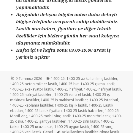
da ambarlar aracılığıyla lastik gönderimi
yapılmaktadır.
Aşağıdaki iletişim bilgilerinden daha detaylı
bilgiye telefonla arayarak sahip olabilirsiniz.
Lastik markaları, fiyatları ve diğer teknik
özellikler için bizlere günün her saati kolayca
ulaşmanız mümkündür.
Hafta içi ve hafta sonu 09.00-19.00 arası iş
yerimiz açıktır
Yayın
Kategoriler
9 Temmuz 2026
1400-25
,
1400-25 az kullanılmış lastikler
,
tarihi
1400-25 beton mikser lastik
,
1400-25 bkt
,
1400-25 çıkma lastik
,
1400-25 ekskavatör lastik
,
1400-25 hafriyat
,
1400-25 hafriyat lastik
,
1400-25 hafriyat lastikleri
,
1400-25 ikinci el lastik
,
1400-25 iş
makinası lastikler
,
1400-25 iş makinesi lastikler
,
1400-25 İstanbul
,
1400-25 kaplama lastikler
,
1400-25 kışlık lastik
,
1400-25 Lastik
ebatları
,
1400-25 lastik fiyatları
,
1400-25 lastik haberleri
,
1400-25
Mobil vinç
,
1400-25 mobil vinç lastik
,
1400-25 monitör lastik
,
1400-
25 özka
,
1400-25 şantiye lastikleri
,
1400-25 sıfır lastik
,
1400-25
tatko
,
1400-25 ucuz lastik
,
1400-25 uygun lastik
,
1400-25 vinç
,
Etiketler
1400-25 yeni lastik
,
Genel
az kullanılmış lastikler
,
çıkma lastik
,