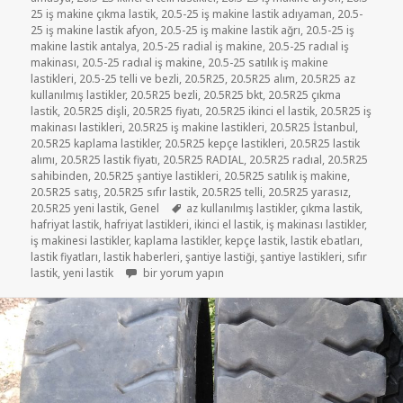
25 iş makine çıkma lastik
,
20.5-25 iş makine lastik adıyaman
,
20.5-
25 iş makine lastik afyon
,
20.5-25 iş makine lastik ağrı
,
20.5-25 iş
makine lastik antalya
,
20.5-25 radial iş makine
,
20.5-25 radıal iş
makinası
,
20.5-25 radıal iş makine
,
20.5-25 satılık iş makine
lastikleri
,
20.5-25 telli ve bezli
,
20.5R25
,
20.5R25 alım
,
20.5R25 az
kullanılmış lastikler
,
20.5R25 bezli
,
20.5R25 bkt
,
20.5R25 çıkma
lastik
,
20.5R25 dişli
,
20.5R25 fiyatı
,
20.5R25 ikinci el lastik
,
20.5R25 iş
makinası lastikleri
,
20.5R25 iş makine lastikleri
,
20.5R25 İstanbul
,
20.5R25 kaplama lastikler
,
20.5R25 kepçe lastikleri
,
20.5R25 lastik
alımı
,
20.5R25 lastik fiyatı
,
20.5R25 RADIAL
,
20.5R25 radıal
,
20.5R25
sahibinden
,
20.5R25 şantiye lastikleri
,
20.5R25 satılık iş makine
,
20.5R25 satış
,
20.5R25 sıfır lastik
,
20.5R25 telli
,
20.5R25 yarasız
,
Etiketler
20.5R25 yeni lastik
,
Genel
az kullanılmış lastikler
,
çıkma lastik
,
hafriyat lastik
,
hafriyat lastikleri
,
ikinci el lastik
,
iş makinası lastikler
,
iş makinesi lastikler
,
kaplama lastikler
,
kepçe lastik
,
lastik ebatları
,
lastik fiyatları
,
lastik haberleri
,
şantiye lastiği
,
şantiye lastikleri
,
sıfır
20R5-25 ÇIKMA İŞ MAKİNASI KEPÇE LASTİKLER için
lastik
,
yeni lastik
bir yorum yapın