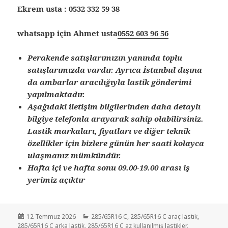
Ekrem usta :
0532 332 59 38
whatsapp için Ahmet usta
0552 603 96 56
Perakende satışlarımızın yanında toplu
satışlarımızda vardır. Ayrıca İstanbul dışına
da ambarlar aracılığıyla lastik gönderimi
yapılmaktadır.
Aşağıdaki iletişim bilgilerinden daha detaylı
bilgiye telefonla arayarak sahip olabilirsiniz.
Lastik markaları, fiyatları ve diğer teknik
özellikler için bizlere günün her saati kolayca
ulaşmanız mümkündür.
Hafta içi ve hafta sonu 09.00-19.00 arası iş
yerimiz açıktır
Yayın
Kategoriler
12 Temmuz 2026
285/65R16 C
,
285/65R16 C araç lastik
,
tarihi
285/65R16 C arka lastik
,
285/65R16 C az kullanılmış lastikler
,