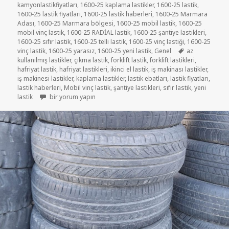
kamyonlastikfiyatları
,
1600-25 kaplama lastikler
,
1600-25 lastik
,
1600-25 lastik fiyatları
,
1600-25 lastik haberleri
,
1600-25 Marmara
Adası
,
1600-25 Marmara bölgesi
,
1600-25 mobil lastik
,
1600-25
mobil vinç lastik
,
1600-25 RADİAL lastik
,
1600-25 şantiye lastikleri
,
1600-25 sıfır lastik
,
1600-25 telli lastik
,
1600-25 vinç lastiği
,
1600-25
Etiketler
vinç lastik
,
1600-25 yarasız
,
1600-25 yeni lastik
,
Genel
az
kullanılmış lastikler
,
çıkma lastik
,
forklift lastik
,
forklift lastikleri
,
hafriyat lastik
,
hafriyat lastikleri
,
ikinci el lastik
,
iş makinası lastikler
,
iş makinesi lastikler
,
kaplama lastikler
,
lastik ebatları
,
lastik fiyatları
,
lastik haberleri
,
Mobil vinç lastik
,
şantiye lastikleri
,
sıfır lastik
,
yeni
1600-25 TOYO İKİNCİ EL ÇIKMA LASTİK için
lastik
bir yorum yapın