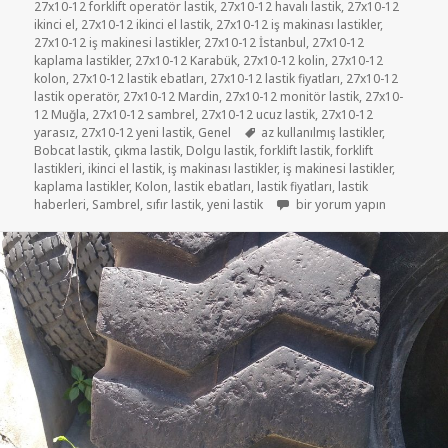
27x10-12 forklift operatör lastik
,
27x10-12 havalı lastik
,
27x10-12
ikinci el
,
27x10-12 ikinci el lastik
,
27x10-12 iş makinası lastikler
,
27x10-12 iş makinesi lastikler
,
27x10-12 İstanbul
,
27x10-12
kaplama lastikler
,
27x10-12 Karabük
,
27x10-12 kolin
,
27x10-12
kolon
,
27x10-12 lastik ebatları
,
27x10-12 lastik fiyatları
,
27x10-12
lastik operatör
,
27x10-12 Mardin
,
27x10-12 monitör lastik
,
27x10-
12 Muğla
,
27x10-12 sambrel
,
27x10-12 ucuz lastik
,
27x10-12
Etiketler
yarasız
,
27x10-12 yeni lastik
,
Genel
az kullanılmış lastikler
,
Bobcat lastik
,
çıkma lastik
,
Dolgu lastik
,
forklift lastik
,
forklift
lastikleri
,
ikinci el lastik
,
iş makinası lastikler
,
iş makinesi lastikler
,
kaplama lastikler
,
Kolon
,
lastik ebatları
,
lastik fiyatları
,
lastik
27×10-12 ÇIKMA FORKLİFT L
haberleri
,
Sambrel
,
sıfır lastik
,
yeni lastik
bir yorum yapın