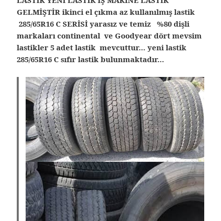
LASTİK YENİ LASTİK İŞ MAKİNE LASTİK
GELMİŞTİR ikinci el çıkma az kullanılmış lastik
285/65R16 C SERİSİ yarasız ve temiz %80 dişli
markaları continental ve Goodyear dört mevsim
lastikler 5 adet lastik mevcuttur… yeni lastik
285/65R16 C sıfır lastik bulunmaktadır…