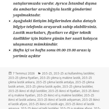
satışlarımızda vardır. Ayrıca İstanbul dışına
da ambarlar aracılığıyla lastik gönderimi
yapılmaktadır.
Aşağıdaki iletişim bilgilerinden daha detaylı
bilgiye telefonla arayarak sahip olabilirsiniz.
Lastik markaları, fiyatları ve diğer teknik
özellikler için bizlere günün her saati kolayca
ulaşmanız mümkündür.
Hafta içi ve hafta sonu 09.00-19.00 arası iş
yerimiz açıktır
Yayın
Kategoriler
7 Temmuz 2026
20.5-25
,
20.5-25 az kullanılmış lastikler
,
tarihi
20.5-25 çıkma fiyatları
,
20.5-25 çıkma iş makine lastik
,
20.5-25
çıkma lastik ankara
,
20.5-25 çıkma lastik antalya
,
20.5-25 çıkma
lastik artvin
,
20.5-25 çıkma lastik aydın
,
20.5-25 çıkma lastikler
,
20.5-25 ikinci el dişli lastikler
,
20.5-25 ikinci el fiyatları
,
20.5-25 ikinci
el iş makine fiyatları
,
20.5-25 ikinci el iş makine lastikler
,
20.5-25
ikinci el lastik adana
,
20.5-25 ikinci el lastik adıyaman
,
20.5-25 ikinci
el lastik afyon
,
20.5-25 ikinci el lastik ağrı
,
20.5-25 ikinci el lastik
amasya
,
20.5-25 ikinci el telli lastikler
,
20.5-25 iş makine afyon
,
20.5-