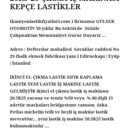
KEPÇE LASTİKLER
(kamyonlastikfiyatlari.com ) firmamız GÜLSER
OTOMOTİV 50 yıldır Bu Sektörde Sizinle
Çalışmaktan Memnuniyet Gurur Duyarız …
Adres : Defterdar mahallesi Savaklar caddesi No
29 (halk ekmek fabrikası yanı ) Edirnekapı / Eyüp
/ İstanbul
İKİNCİ EL ÇIKMA LASTİK SIFIR KAPLAMA
LASTİK YENİ LASTİK İŞ MAKİNE LASTİK
GELMİŞTİR ikinci el çıkma lastik iş makinası
20.5R25 yarasız ve temiz %50 veya % 80 dişli 15
adettir markaları bridgestone camson özka
Petlas michelin telli ve bezli iş makine lastik
mevcuttur… yeni lastik iş makine 20.5R25 lastik
bulunmaktadır …