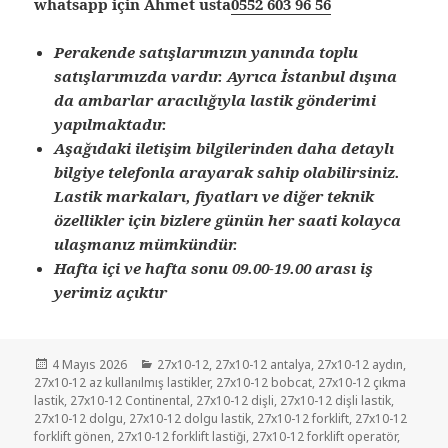
whatsapp için Ahmet usta
0552 603 96 56
Perakende satışlarımızın yanında toplu
satışlarımızda vardır. Ayrıca İstanbul dışına
da ambarlar aracılığıyla lastik gönderimi
yapılmaktadır.
Aşağıdaki iletişim bilgilerinden daha detaylı
bilgiye telefonla arayarak sahip olabilirsiniz.
Lastik markaları, fiyatları ve diğer teknik
özellikler için bizlere günün her saati kolayca
ulaşmanız mümkündür.
Hafta içi ve hafta sonu 09.00-19.00 arası iş
yerimiz açıktır
Yayın
Kategoriler
4 Mayıs 2026
27x10-12
,
27x10-12 antalya
,
27x10-12 aydın
,
tarihi
27x10-12 az kullanılmış lastikler
,
27x10-12 bobcat
,
27x10-12 çıkma
lastik
,
27x10-12 Continental
,
27x10-12 dişli
,
27x10-12 dişli lastik
,
27x10-12 dolgu
,
27x10-12 dolgu lastik
,
27x10-12 forklift
,
27x10-12
forklift gönen
,
27x10-12 forklift lastiği
,
27x10-12 forklift operatör
,