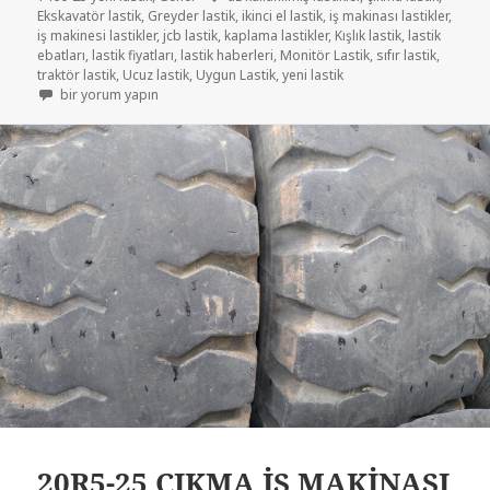
Ekskavatör lastik
,
Greyder lastik
,
ikinci el lastik
,
iş makinası lastikler
,
iş makinesi lastikler
,
jcb lastik
,
kaplama lastikler
,
Kışlık lastik
,
lastik
ebatları
,
lastik fiyatları
,
lastik haberleri
,
Monitör Lastik
,
sıfır lastik
,
traktör lastik
,
Ucuz lastik
,
Uygun Lastik
,
yeni lastik
1400-25 (385-95R25) YENİ SIFIR LASTİK için
bir yorum yapın
20R5-25 ÇIKMA İŞ MAKİNASI