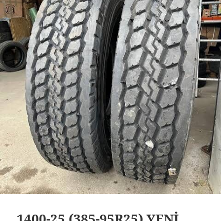
1400-25 (385-95R25) YENİ