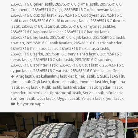
285/65R16 C çeker lastik
,
285/65R16 C çıkma lastik
,
285/65R16 C
Continental
,
285/65R16 C dişli
,
285/65R16 C dört mevsim lastik
,
285/65R16 C düz tipi lastik
,
285/65R16 C Goodyear
,
285/65R16 C
hafif ticari
,
285/65R16 C hafif ticari araç lastik
,
285/65R16 C ikinci el
lastik
,
285/65R16 C İstanbul
,
285/65R16 C kamyonet lastikler
,
285/65R16 C kaplama lastikler
,
285/65R16 C kar tipi lastik
,
285/65R16 C kış lastik
,
285/65R16 C kışlık lastik
,
285/65R16 C lastik
ebatları
,
285/65R16 C lastik fiyatları
,
285/65R16 C lastik haberleri
,
285/65R16 C minibüs lastik
,
285/65R16 C okul taşıtı lastik
,
285/65R16 C serisi
,
285/65R16 C servis aracı lastik
,
285/65R16 C
servis lastik
,
285/65R16 C sıfır lastik
,
285/65R16 C sprinter
,
285/65R16 C sprinter lastik
,
285/65R16 C ucuz lastik
,
285/65R16 C
uygun lastik
,
285/65R16 C yarasız
,
285/65R16 C Yeni lastik
,
Genel
Etiketler
Araç lastik
,
az kullanılmış lastikler
,
binek lastik
,
C SERİSİ LASTİK
,
çıkma lastik
,
Dişli lastik
,
ikinci el lastik
,
kamyonet lastikler
,
kaplama
lastikler
,
kış lastik
,
Kışlık lastik
,
lastik ebatları
,
lastik fiyatları
,
lastik
haberleri
,
Minibüs lastik
,
otomobil lastik
,
Servis lastik
,
sıfır lastik
,
Sprinter lastik
,
Ucuz lastik
,
Uygun Lastik
,
Yarasiz lastik
,
yeni lastik
285/65R16 C AZ KULLANILMIŞ SPRİNTER VE MİNİBÜS LASTİKLER için
bir yorum yapın