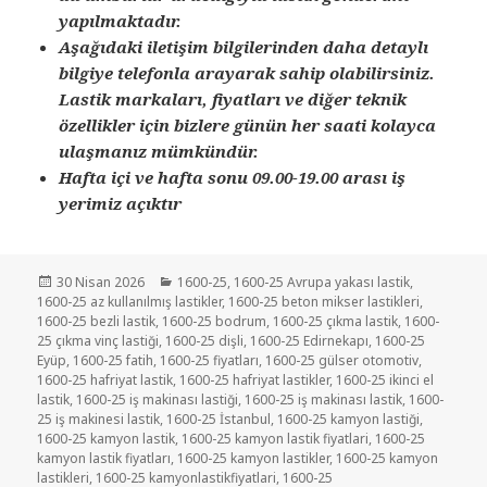
yapılmaktadır.
Aşağıdaki iletişim bilgilerinden daha detaylı
bilgiye telefonla arayarak sahip olabilirsiniz.
Lastik markaları, fiyatları ve diğer teknik
özellikler için bizlere günün her saati kolayca
ulaşmanız mümkündür.
Hafta içi ve hafta sonu 09.00-19.00 arası iş
yerimiz açıktır
Yayın
Kategoriler
30 Nisan 2026
1600-25
,
1600-25 Avrupa yakası lastik
,
tarihi
1600-25 az kullanılmış lastikler
,
1600-25 beton mikser lastikleri
,
1600-25 bezli lastik
,
1600-25 bodrum
,
1600-25 çıkma lastik
,
1600-
25 çıkma vinç lastiği
,
1600-25 dişli
,
1600-25 Edirnekapı
,
1600-25
Eyüp
,
1600-25 fatih
,
1600-25 fiyatları
,
1600-25 gülser otomotiv
,
1600-25 hafriyat lastik
,
1600-25 hafriyat lastikler
,
1600-25 ikinci el
lastik
,
1600-25 iş makinası lastiği
,
1600-25 iş makinası lastik
,
1600-
25 iş makinesi lastik
,
1600-25 İstanbul
,
1600-25 kamyon lastiği
,
1600-25 kamyon lastik
,
1600-25 kamyon lastik fiyatlari
,
1600-25
kamyon lastik fiyatları
,
1600-25 kamyon lastikler
,
1600-25 kamyon
lastikleri
,
1600-25 kamyonlastikfiyatlari
,
1600-25