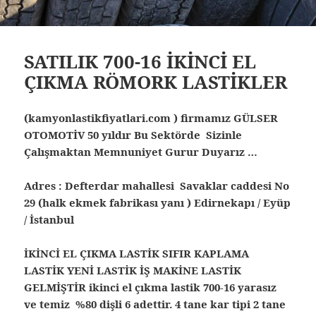
SATILIK 700-16 İKİNCİ EL
ÇIKMA RÖMORK LASTİKLER
(kamyonlastikfiyatlari.com ) firmamız GÜLSER
OTOMOTİV 50 yıldır Bu Sektörde Sizinle
Çalışmaktan Memnuniyet Gurur Duyarız …
Adres : Defterdar mahallesi Savaklar caddesi No
29 (halk ekmek fabrikası yanı ) Edirnekapı / Eyüp
/ İstanbul
İKİNCİ EL ÇIKMA LASTİK SIFIR KAPLAMA
LASTİK YENİ LASTİK İŞ MAKİNE LASTİK
GELMİŞTİR ikinci el çıkma lastik 700-16 yarasız
ve temiz %80 dişli 6 adettir. 4 tane kar tipi 2 tane