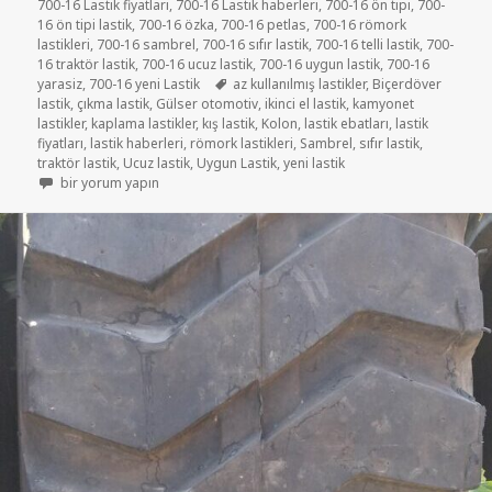
700-16 Lastik fiyatları
,
700-16 Lastik haberleri
,
700-16 ön tipi
,
700-
16 ön tipi lastik
,
700-16 özka
,
700-16 petlas
,
700-16 römork
lastikleri
,
700-16 sambrel
,
700-16 sıfır lastik
,
700-16 telli lastik
,
700-
16 traktör lastik
,
700-16 ucuz lastik
,
700-16 uygun lastik
,
700-16
Etiketler
yarasiz
,
700-16 yeni Lastik
az kullanılmış lastikler
,
Biçerdöver
lastik
,
çıkma lastik
,
Gülser otomotiv
,
ikinci el lastik
,
kamyonet
lastikler
,
kaplama lastikler
,
kış lastik
,
Kolon
,
lastik ebatları
,
lastik
fiyatları
,
lastik haberleri
,
römork lastikleri
,
Sambrel
,
sıfır lastik
,
traktör lastik
,
Ucuz lastik
,
Uygun Lastik
,
yeni lastik
SATILIK 700-16 İKİNCİ EL ÇIKMA RÖMORK LASTİKLER için
bir yorum yapın