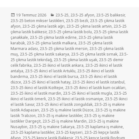
Yayın
Kategoriler
19 Temmuz 2026
23.5-25
,
23.5-25 afyon
,
23.5-25 balıkesir
,
tarihi
23.5-25 beton mikser lastikleri
,
23.5-25 bezli
,
23.5-25 çıkma lastik
afyon
,
23.5-25 çıkma lastik ağrı
,
23.5-25 çıkma lastik artvin
,
23.5-25
çıkma lastik balıkesir
,
23.5-25 çıkma lastik bolu
,
23.5-25 çıkma lastik
çanakkale
,
23.5-25 çıkma lastik edirne
,
23.5-25 çıkma lastik
karabük
,
23.5-25 çıkma lastik malkara
,
23.5-25 çıkma lastik
Marmara adası
,
23.5-25 çıkma lastik mersin
,
23.5-25 çıkma lastik
muş
,
23.5-25 çıkma lastik sakarya
,
23.5-25 çıkma lastik sırnak
,
23.5-
25 çıkma lastik tekirdağ
,
23.5-25 çıkma lastik uşak
,
23.5-25 demir
celik fabrika
,
23.5-25 ikinci el lastik ankara
,
23.5-25 ikinci el lastik
antalya
,
23.5-25 ikinci el lastik Artuklu
,
23.5-25 ikinci el lastik
bandırma
,
23.5-25 ikinci el lastik bursa
,
23.5-25 ikinci el lastik
düzce
,
23.5-25 ikinci el lastik hatay
,
23.5-25 ikinci el lastik istanbul
,
23.5-25 ikinci el lastik Kızıltepe
,
23.5-25 ikinci el lastik kum ocakları
,
23.5-25 ikinci el lastik mardin
,
23.5-25 ikinci el lastik mugla
,
23.5-25
ikinci el lastik ömerli
,
23.5-25 ikinci el lastik osmaniye
,
23.5-25 ikinci
el lastik Savur
,
23.5-25 ikinci el lastik zonguldak
,
23.5-25 iş makine
lastik Adapazarı
,
23.5-25 iş makine lastik Düzce
,
23.5-25 iş makine
lastik Trabzon
,
23.5-25 iş makine lastikler
,
23.5-25 iş makine
lastikler Dargeçit
,
23.5-25 iş makine Mardin
,
23.5-25 iş makine
Nusaybin
,
23.5-25 iş makine Sakarya
,
23.5-25 kaplama iş makine
,
23.5-25 kaplama lastikler
,
23.5-25 kayseri
,
23.5-25 kepçe lastik
Afyon
,
23.5-25 kepçe lastik Balıkesir
,
23.5-25 kepçe lastik Bodrum
,