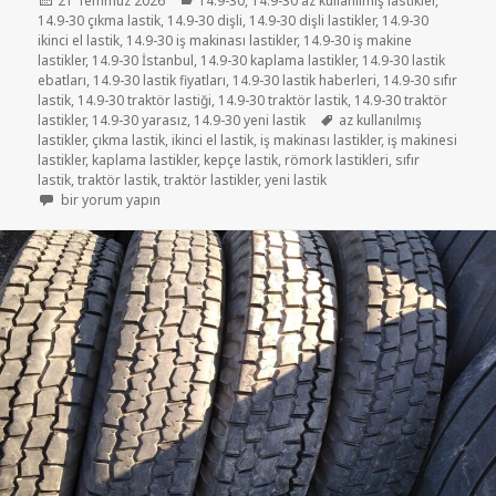
21 Temmuz 2026
14.9-30
,
14.9-30 az kullanılmış lastikler
,
tarihi
14.9-30 çıkma lastik
,
14.9-30 dişli
,
14.9-30 dişli lastikler
,
14.9-30
ikinci el lastik
,
14.9-30 iş makinası lastikler
,
14.9-30 iş makine
lastikler
,
14.9-30 İstanbul
,
14.9-30 kaplama lastikler
,
14.9-30 lastik
ebatları
,
14.9-30 lastik fiyatları
,
14.9-30 lastik haberleri
,
14.9-30 sıfır
lastik
,
14.9-30 traktör lastiği
,
14.9-30 traktör lastik
,
14.9-30 traktör
Etiketler
lastikler
,
14.9-30 yarasız
,
14.9-30 yeni lastik
az kullanılmış
lastikler
,
çıkma lastik
,
ikinci el lastik
,
iş makinası lastikler
,
iş makinesi
lastikler
,
kaplama lastikler
,
kepçe lastik
,
römork lastikleri
,
sıfır
lastik
,
traktör lastik
,
traktör lastikler
,
yeni lastik
14.9-30 SATILIK TRAKTÖR LASTİKLER için
bir yorum yapın