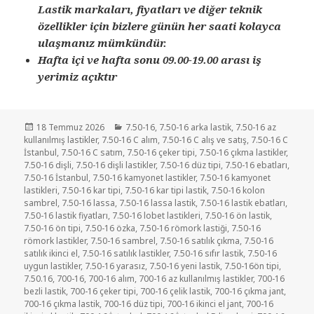
Lastik markaları, fiyatları ve diğer teknik
özellikler için bizlere günün her saati kolayca
ulaşmanız mümkündür.
Hafta içi ve hafta sonu 09.00-19.00 arası iş
yerimiz açıktır
Yayın
Kategoriler
18 Temmuz 2026
7.50-16
,
7.50-16 arka lastik
,
7.50-16 az
tarihi
kullanılmış lastikler
,
7.50-16 C alım
,
7.50-16 C alış ve satış
,
7.50-16 C
İstanbul
,
7.50-16 C satım
,
7.50-16 çeker tipi
,
7.50-16 çıkma lastikler
,
7.50-16 dişli
,
7.50-16 dişli lastikler
,
7.50-16 düz tipi
,
7.50-16 ebatları
,
7.50-16 İstanbul
,
7.50-16 kamyonet lastikler
,
7.50-16 kamyonet
lastikleri
,
7.50-16 kar tipi
,
7.50-16 kar tipi lastik
,
7.50-16 kolon
sambrel
,
7.50-16 lassa
,
7.50-16 lassa lastik
,
7.50-16 lastik ebatları
,
7.50-16 lastik fiyatları
,
7.50-16 lobet lastikleri
,
7.50-16 ön lastik
,
7.50-16 ön tipi
,
7.50-16 özka
,
7.50-16 römork lastiği
,
7.50-16
römork lastikler
,
7.50-16 sambrel
,
7.50-16 satılık çıkma
,
7.50-16
satılık ikinci el
,
7.50-16 satılık lastikler
,
7.50-16 sıfır lastik
,
7.50-16
uygun lastikler
,
7.50-16 yarasız
,
7.50-16 yeni lastik
,
7.50-16ön tipi
,
7.50.16
,
700-16
,
700-16 alım
,
700-16 az kullanılmış lastikler
,
700-16
bezli lastik
,
700-16 çeker tipi
,
700-16 çelik lastik
,
700-16 çıkma jant
,
700-16 çıkma lastik
,
700-16 düz tipi
,
700-16 ikinci el jant
,
700-16