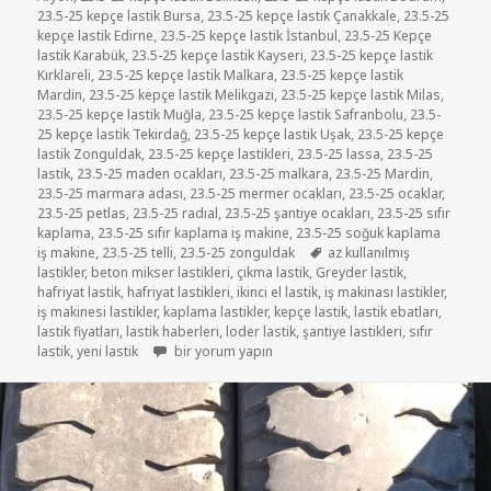
23.5-25 kepçe lastik Bursa
,
23.5-25 kepçe lastik Çanakkale
,
23.5-25
kepçe lastik Edirne
,
23.5-25 kepçe lastik İstanbul
,
23.5-25 Kepçe
lastik Karabük
,
23.5-25 kepçe lastik Kayseri
,
23.5-25 kepçe lastik
Kırklareli
,
23.5-25 kepçe lastik Malkara
,
23.5-25 kepçe lastik
Mardin
,
23.5-25 kepçe lastik Melikgazi
,
23.5-25 kepçe lastik Milas
,
23.5-25 kepçe lastik Muğla
,
23.5-25 kepçe lastik Safranbolu
,
23.5-
25 kepçe lastik Tekirdağ
,
23.5-25 kepçe lastik Uşak
,
23.5-25 kepçe
lastik Zonguldak
,
23.5-25 kepçe lastikleri
,
23.5-25 lassa
,
23.5-25
lastik
,
23.5-25 maden ocakları
,
23.5-25 malkara
,
23.5-25 Mardin
,
23.5-25 marmara adası
,
23.5-25 mermer ocakları
,
23.5-25 ocaklar
,
23.5-25 petlas
,
23.5-25 radıal
,
23.5-25 şantiye ocakları
,
23.5-25 sıfır
kaplama
,
23.5-25 sıfır kaplama iş makine
,
23.5-25 soğuk kaplama
Etiketler
iş makine
,
23.5-25 telli
,
23.5-25 zonguldak
az kullanılmış
lastikler
,
beton mikser lastikleri
,
çıkma lastik
,
Greyder lastik
,
hafriyat lastik
,
hafriyat lastikleri
,
ikinci el lastik
,
iş makinası lastikler
,
iş makinesi lastikler
,
kaplama lastikler
,
kepçe lastik
,
lastik ebatları
,
lastik fiyatları
,
lastik haberleri
,
loder lastik
,
şantiye lastikleri
,
sıfır
23.5-25 SATILIK İKİNCİ EL ÇIKMA LODER LASTİKLER i
lastik
,
yeni lastik
bir yorum yapın