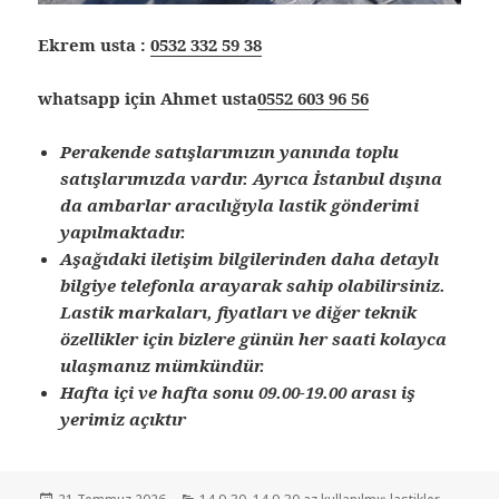
Ekrem usta :
0532 332 59 38
whatsapp için Ahmet usta
0552 603 96 56
Perakende satışlarımızın yanında toplu
satışlarımızda vardır. Ayrıca İstanbul dışına
da ambarlar aracılığıyla lastik gönderimi
yapılmaktadır.
Aşağıdaki iletişim bilgilerinden daha detaylı
bilgiye telefonla arayarak sahip olabilirsiniz.
Lastik markaları, fiyatları ve diğer teknik
özellikler için bizlere günün her saati kolayca
ulaşmanız mümkündür.
Hafta içi ve hafta sonu 09.00-19.00 arası iş
yerimiz açıktır
Yayın
Kategoriler