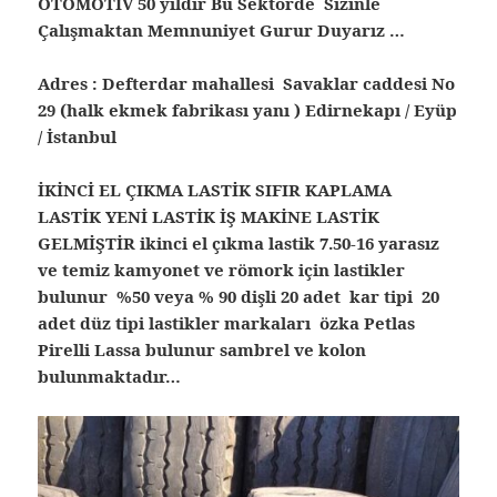
OTOMOTİV 50 yıldır Bu Sektörde Sizinle
Çalışmaktan Memnuniyet Gurur Duyarız …
Adres : Defterdar mahallesi Savaklar caddesi No
29 (halk ekmek fabrikası yanı ) Edirnekapı / Eyüp
/ İstanbul
İKİNCİ EL ÇIKMA LASTİK SIFIR KAPLAMA
LASTİK YENİ LASTİK İŞ MAKİNE LASTİK
GELMİŞTİR ikinci el çıkma lastik 7.50-16 yarasız
ve temiz kamyonet ve römork için lastikler
bulunur %50 veya % 90 dişli 20 adet kar tipi 20
adet düz tipi lastikler markaları özka Petlas
Pirelli Lassa bulunur sambrel ve kolon
bulunmaktadır…