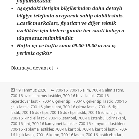
yapılmaktadır.
Aşağıdaki iletişim bilgilerinden daha detaylı
bilgiye telefonla arayarak sahip olabilirsiniz.
Lastik markaları, fiyatları ve diğer teknik
özellikler için bizlere günün her saati kolayca
ulaşmanız mümkündür.
Hafta içi ve hafta sonu 09.00-19.00 arası iş
yerimiz açıktır
SATILIK 700-16 İKİNCİ EL ÇIKMA R
Okumaya devam et
Yayın
Kategoriler
19 Temmuz 2026
700-16
,
700-16 alım
,
700-16 alım satım
,
tarihi
700-16 az kullanılmış lastikler
,
700-16 bezli lastik
,
700-16
biçerdöver lastik
,
700-16 çeker tipi
,
700-16 çeker tipi lastik
,
700-16
çelik lastik
,
700-16 çıkma jant
,
700-16 çıkma lastik
,
700-16 dişli
lastik
,
700-16 düz tipi
,
700-16 düz tipi lastik
,
700-16 ikinci el jant
,
700-16 ikinci el lastik
,
700-16 İstanbul
,
700-16 İstanbul Edirnekapi
,
700-16 jant
,
700-16 kamyonet lastikler
,
700-16 kamyonet lastikleri
,
700-16 kaplama lastikler
,
700-16 kar tipi
,
700-16 kar tipi lastik
,
700-
16 kışlık lastik
,
700-16 kolon
,
700-16 lassa
,
700-16 lastik ebatları
,