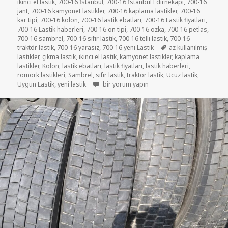
ikinci el lastik
,
700-16 İstanbul
,
700-16 İstanbul Edirnekapi
,
700-16
jant
,
700-16 kamyonet lastikler
,
700-16 kaplama lastikler
,
700-16
kar tipi
,
700-16 kolon
,
700-16 lastik ebatları
,
700-16 Lastik fiyatları
,
700-16 Lastik haberleri
,
700-16 ön tipi
,
700-16 özka
,
700-16 petlas
,
700-16 sambrel
,
700-16 sıfır lastik
,
700-16 telli lastik
,
700-16
Etiketler
traktör lastik
,
700-16 yarasiz
,
700-16 yeni Lastik
az kullanılmış
lastikler
,
çıkma lastik
,
ikinci el lastik
,
kamyonet lastikler
,
kaplama
lastikler
,
Kolon
,
lastik ebatları
,
lastik fiyatları
,
lastik haberleri
,
römork lastikleri
,
Sambrel
,
sıfır lastik
,
traktör lastik
,
Ucuz lastik
,
7.50-16C TRAKTÖR RÖMORK LASTİKLER için
Uygun Lastik
,
yeni lastik
bir yorum yapın