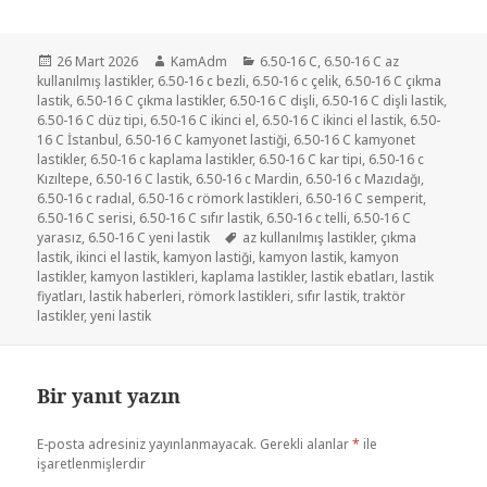
Yayın
Yazar
Kategoriler
26 Mart 2026
KamAdm
6.50-16 C
,
6.50-16 C az
tarihi
kullanılmış lastikler
,
6.50-16 c bezli
,
6.50-16 c çelik
,
6.50-16 C çıkma
lastik
,
6.50-16 C çıkma lastikler
,
6.50-16 C dişli
,
6.50-16 C dişli lastik
,
6.50-16 C düz tipi
,
6.50-16 C ikinci el
,
6.50-16 C ikinci el lastik
,
6.50-
16 C İstanbul
,
6.50-16 C kamyonet lastiği
,
6.50-16 C kamyonet
lastikler
,
6.50-16 c kaplama lastikler
,
6.50-16 C kar tipi
,
6.50-16 c
Kızıltepe
,
6.50-16 C lastik
,
6.50-16 c Mardin
,
6.50-16 c Mazıdağı
,
6.50-16 c radıal
,
6.50-16 c römork lastikleri
,
6.50-16 C semperit
,
6.50-16 C serisi
,
6.50-16 C sıfır lastik
,
6.50-16 c telli
,
6.50-16 C
Etiketler
yarasız
,
6.50-16 C yeni lastik
az kullanılmış lastikler
,
çıkma
lastik
,
ikinci el lastik
,
kamyon lastiği
,
kamyon lastik
,
kamyon
lastikler
,
kamyon lastikleri
,
kaplama lastikler
,
lastik ebatları
,
lastik
fiyatları
,
lastik haberleri
,
römork lastikleri
,
sıfır lastik
,
traktör
lastikler
,
yeni lastik
Bir yanıt yazın
E-posta adresiniz yayınlanmayacak.
Gerekli alanlar
*
ile
işaretlenmişlerdir