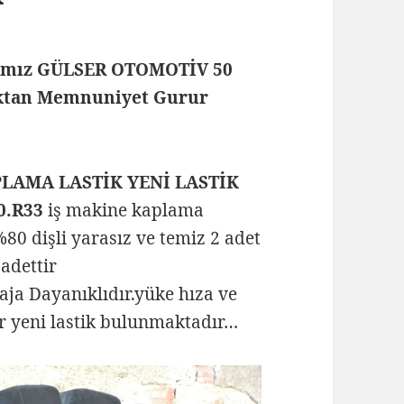
rmamız GÜLSER OTOMOTİV 50
maktan Memnuniyet Gurur
APLAMA LASTİK YENİ LASTİK
0.R33
iş makine kaplama
0 dişli yarasız ve temiz 2 adet
adettir
naja Dayanıklıdır.yüke hıza ve
r yeni lastik bulunmaktadır…