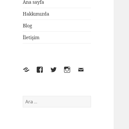
Ana sayfa
Hakkımızda
Blog
İletişim
Yelp
Facebook
Twitter
Instagram
E-
posta
Arama: