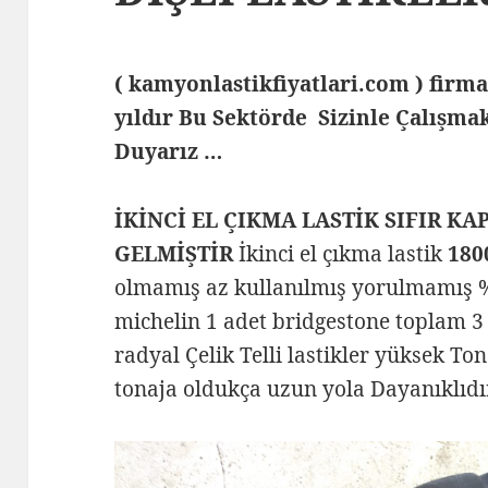
( kamyonlastikfiyatlari.com ) fi
yıldır Bu Sektörde Sizinle Çalış
Duyarız …
İKİNCİ EL ÇIKMA LASTİK SIFIR K
GELMİŞTİR
İkinci el çıkma lastik
180
olmamış az kullanılmış yorulmamış %8
michelin 1 adet bridgestone toplam 3 
radyal Çelik Telli lastikler yüksek To
tonaja oldukça uzun yola Dayanıklıdı