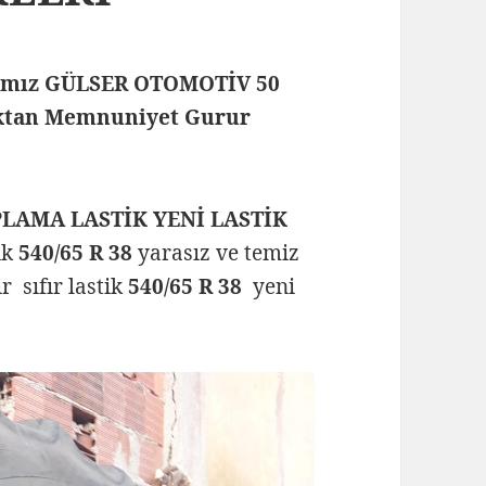
rmamız GÜLSER OTOMOTİV 50
maktan Memnuniyet Gurur
APLAMA LASTİK YENİ LASTİK
tik
540/65 R 38
yarasız ve temiz
r sıfır lastik
540/65 R 38
yeni