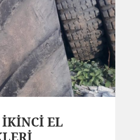
 İKİNCİ EL
KLERİ