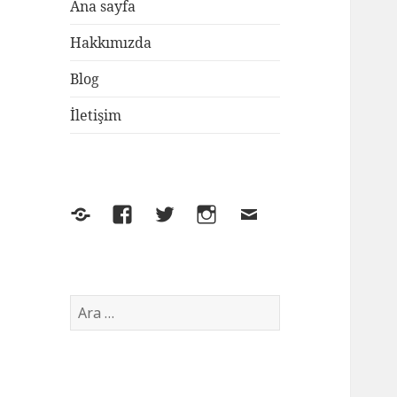
Ana sayfa
Hakkımızda
Blog
İletişim
Yelp
Facebook
Twitter
Instagram
E-
posta
Arama: