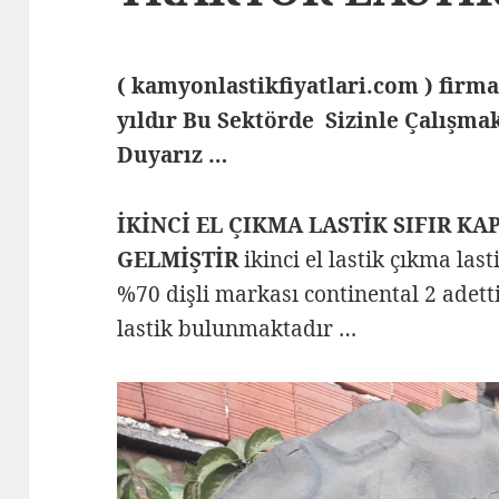
( kamyonlastikfiyatlari.com ) fi
yıldır Bu Sektörde Sizinle Çalış
Duyarız …
İKİNCİ EL ÇIKMA LASTİK SIFIR K
GELMİŞTİR
ikinci el lastik çıkma las
%70 dişli markası continental 2 adetti
lastik bulunmaktadır …