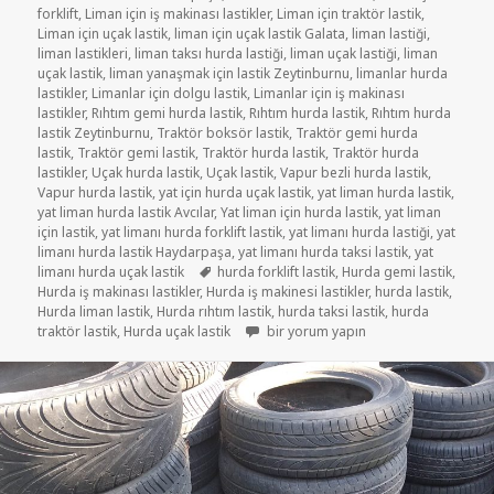
forklift
,
Liman için iş makinası lastikler
,
Liman için traktör lastik
,
Liman için uçak lastik
,
liman için uçak lastik Galata
,
liman lastiği
,
liman lastikleri
,
liman taksı hurda lastiği
,
liman uçak lastiği
,
liman
uçak lastik
,
liman yanaşmak için lastik Zeytinburnu
,
limanlar hurda
lastikler
,
Limanlar için dolgu lastik
,
Limanlar için iş makinası
lastikler
,
Rıhtım gemi hurda lastik
,
Rıhtım hurda lastik
,
Rıhtım hurda
lastik Zeytinburnu
,
Traktör boksör lastik
,
Traktör gemi hurda
lastik
,
Traktör gemi lastik
,
Traktör hurda lastik
,
Traktör hurda
lastikler
,
Uçak hurda lastik
,
Uçak lastik
,
Vapur bezli hurda lastik
,
Vapur hurda lastik
,
yat için hurda uçak lastik
,
yat liman hurda lastik
,
yat liman hurda lastik Avcılar
,
Yat liman için hurda lastik
,
yat liman
için lastik
,
yat limanı hurda forklift lastik
,
yat limanı hurda lastiği
,
yat
limanı hurda lastik Haydarpaşa
,
yat limanı hurda taksi lastik
,
yat
Etiketler
limanı hurda uçak lastik
hurda forklift lastik
,
Hurda gemi lastik
,
Hurda iş makinası lastikler
,
Hurda iş makinesi lastikler
,
hurda lastik
,
Hurda liman lastik
,
Hurda rıhtım lastik
,
hurda taksi lastik
,
hurda
GEMİ HURDA LASTİK (İSKELE LİMAN RI
traktör lastik
,
Hurda uçak lastik
bir yorum yapın