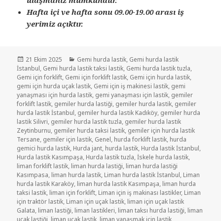
Hafta içi ve hafta sonu 09.00-19.00 arası iş
yerimiz açıktır.
Yayın
Kategoriler
21 Ekim 2025
Gemi hurda lastik
,
Gemi hurda lastik
tarihi
İstanbul
,
Gemi hurda lastik taksi lastik
,
Gemi hurda lastik tuzla
,
Gemi için forklift
,
Gemi için forklift lastik
,
Gemi için hurda lastik
,
gemi için hurda uçak lastik
,
Gemi için iş makinesi lastik
,
gemi
yanaşması için hurda lastik
,
gemi yanaşması için lastik
,
gemiler
forklift lastik
,
gemiler hurda lastiği
,
gemiler hurda lastik
,
gemiler
hurda lastik İstanbul
,
gemiler hurda lastik Kadıköy
,
gemiler hurda
lastik Silivri
,
gemiler hurda lastik tuzla
,
gemiler hurda lastik
Zeytinburnu
,
gemiler hurda taksi lastik
,
gemiler için hurda lastik
Tersane
,
gemiler için lastik
,
Genel
,
hurda forklift lastik
,
hurda
gemici hurda lastik
,
Hurda jant
,
hurda lastik
,
Hurda lastik İstanbul
,
Hurda lastik Kasımpaşa
,
Hurda lastik tuzla
,
İskele hurda lastik
,
liman forklift lastik
,
liman hurda lastiği
,
liman hurda lastiği
Kasımpasa
,
liman hurda lastik
,
Liman hurda lastik İstanbul
,
Liman
hurda lastik Karaköy
,
liman hurda lastik Kasımpaşa
,
liman hurda
taksi lastik
,
liman için forklift
,
Liman için iş makinası lastikler
,
Liman
için traktör lastik
,
Liman için uçak lastik
,
liman için uçak lastik
Galata
,
liman lastiği
,
liman lastikleri
,
liman taksı hurda lastiği
,
liman
uçak lastiği
,
liman uçak lastik
,
liman yanaşmak için lastik