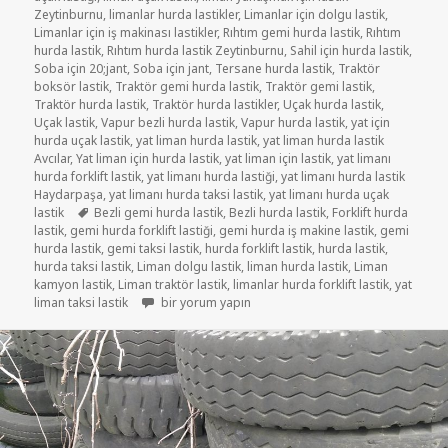
Zeytinburnu
,
limanlar hurda lastikler
,
Limanlar için dolgu lastik
,
Limanlar için iş makinası lastikler
,
Rıhtım gemi hurda lastik
,
Rıhtım
hurda lastik
,
Rıhtım hurda lastik Zeytinburnu
,
Sahil için hurda lastik
,
Soba için 20;jant
,
Soba için jant
,
Tersane hurda lastik
,
Traktör
boksör lastik
,
Traktör gemi hurda lastik
,
Traktör gemi lastik
,
Traktör hurda lastik
,
Traktör hurda lastikler
,
Uçak hurda lastik
,
Uçak lastik
,
Vapur bezli hurda lastik
,
Vapur hurda lastik
,
yat için
hurda uçak lastik
,
yat liman hurda lastik
,
yat liman hurda lastik
Avcılar
,
Yat liman için hurda lastik
,
yat liman için lastik
,
yat limanı
hurda forklift lastik
,
yat limanı hurda lastiği
,
yat limanı hurda lastik
Haydarpaşa
,
yat limanı hurda taksi lastik
,
yat limanı hurda uçak
Etiketler
lastik
Bezli gemi hurda lastik
,
Bezli hurda lastik
,
Forklift hurda
lastik
,
gemi hurda forklift lastiği
,
gemi hurda iş makine lastik
,
gemi
hurda lastik
,
gemi taksi lastik
,
hurda forklift lastik
,
hurda lastik
,
hurda taksi lastik
,
Liman dolgu lastik
,
liman hurda lastik
,
Liman
kamyon lastik
,
Liman traktör lastik
,
limanlar hurda forklift lastik
,
yat
HURDA GEMİ RIHTIM İSKELE LİMANLAR LASTİKLER i
liman taksi lastik
bir yorum yapın