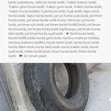
lastik Zeytinburnu
,
Sahil için hurda lastik
,
Traktör boksör lastik
,
Traktör gemi hurda lastik
,
Traktör gemi lastik
,
Traktör hurda lastik
,
Traktör hurda lastikler
,
Uçak hurda lastik
,
Uçak lastik
,
Vapur bezli
hurda lastik
,
Vapur hurda lastik
,
yat için hurda uçak lastik
,
yat liman
hurda lastik
,
yat liman hurda lastik Avcılar
,
Yat liman için hurda
lastik
,
yat liman için lastik
,
yat limanı hurda forklift lastik
,
yat limanı
hurda lastiği
,
yat limanı hurda lastik Haydarpaşa
,
yat limanı hurda
Etiketler
taksi lastik
,
yat limanı hurda uçak lastik
Bezli hurda lastik
,
hurda forklift lastik
,
Hurda gemi lastik
,
Hurda iş makinası lastikler
,
Hurda iş makinesi lastikler
,
Hurda iskele lastik
,
Hurda liman lastik
,
Hurda rıhtım lastik
,
hurda taksi lastik
,
hurda traktör lastik
,
Hurda
uçak lastik
,
İskele hurda lastik
,
liman hurda lastik
,
Rıhtım hurda
GEMİ İSKELE HURDA LASTİK için
lastik
bir yorum yapın