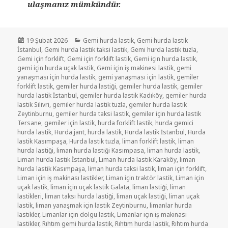
ulaşmanız mümkündür.
Yayın
Kategoriler
19 Şubat 2026
Gemi hurda lastik
,
Gemi hurda lastik
tarihi
İstanbul
,
Gemi hurda lastik taksi lastik
,
Gemi hurda lastik tuzla
,
Gemi için forklift
,
Gemi için forklift lastik
,
Gemi için hurda lastik
,
gemi için hurda uçak lastik
,
Gemi için iş makinesi lastik
,
gemi
yanaşması için hurda lastik
,
gemi yanaşması için lastik
,
gemiler
forklift lastik
,
gemiler hurda lastiği
,
gemiler hurda lastik
,
gemiler
hurda lastik İstanbul
,
gemiler hurda lastik Kadıköy
,
gemiler hurda
lastik Silivri
,
gemiler hurda lastik tuzla
,
gemiler hurda lastik
Zeytinburnu
,
gemiler hurda taksi lastik
,
gemiler için hurda lastik
Tersane
,
gemiler için lastik
,
hurda forklift lastik
,
hurda gemici
hurda lastik
,
Hurda jant
,
hurda lastik
,
Hurda lastik İstanbul
,
Hurda
lastik Kasımpaşa
,
Hurda lastik tuzla
,
liman forklift lastik
,
liman
hurda lastiği
,
liman hurda lastiği Kasımpasa
,
liman hurda lastik
,
Liman hurda lastik İstanbul
,
Liman hurda lastik Karaköy
,
liman
hurda lastik Kasımpaşa
,
liman hurda taksi lastik
,
liman için forklift
,
Liman için iş makinası lastikler
,
Liman için traktör lastik
,
Liman için
uçak lastik
,
liman için uçak lastik Galata
,
liman lastiği
,
liman
lastikleri
,
liman taksı hurda lastiği
,
liman uçak lastiği
,
liman uçak
lastik
,
liman yanaşmak için lastik Zeytinburnu
,
limanlar hurda
lastikler
,
Limanlar için dolgu lastik
,
Limanlar için iş makinası
lastikler
,
Rıhtım gemi hurda lastik
,
Rıhtım hurda lastik
,
Rıhtım hurda