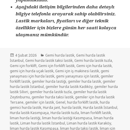
Aşağıdaki iletişim bilgilerinden daha detaylı
bilgiye telefonla arayarak sahip olabilirsiniz.
Lastik markaları, fiyatları ve diğer teknik
özellikler için bizlere günün her saati kolayca
ulaşmanız mümkündür.
Yayın
Kategoriler
4 Şubat 2026
Gemi hurda lastik
,
Gemi hurda lastik
tarihi
İstanbul
,
Gemi hurda lastik taksi lastik
,
Gemi hurda lastik tuzla
,
Gemi için forklift
,
Gemi için forklift lastik
,
Gemi için hurda lastik
,
gemi için hurda uçak lastik
,
Gemi için iş makinesi lastik
,
gemi
yanaşması için hurda lastik
,
gemi yanaşması için lastik
,
gemiler
forklift lastik
,
gemiler hurda lastiği
,
gemiler hurda lastik
,
gemiler
hurda lastik İstanbul
,
gemiler hurda lastik Kadıköy
,
gemiler hurda
lastik Silivri
,
gemiler hurda lastik tuzla
,
gemiler hurda lastik
Zeytinburnu
,
gemiler hurda taksi lastik
,
gemiler için hurda lastik
Tersane
,
gemiler için lastik
,
Genel
,
hurda forklift lastik
,
hurda
gemici hurda lastik
,
Hurda jant
,
hurda lastik
,
Hurda lastik İstanbul
,
Hurda lastik Kasımpaşa
,
Hurda lastik tuzla
,
liman forklift lastik
,
liman hurda lastiği
,
liman hurda lastiği Kasımpasa
,
liman hurda
lastik
,
Liman hurda lastik İstanbul
,
Liman hurda lastik Karaköy
,
liman hurda lastik Kasımpaşa
,
liman hurda taksi lastik
,
liman için