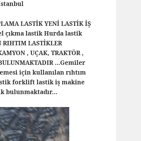
 İstanbul
PLAMA LASTİK YENİ LASTİK İŞ
 çıkma lastik Hurda lastik
N RIHTIM LASTİKLER
KAMYON , UÇAK, TRAKTÖR ,
 BULUNMAKTADIR …Gemiler
emesi için kullanılan rıhtım
stik forklift lastik iş makine
tik bulunmaktadır…