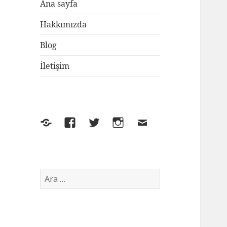
Ana sayfa
Hakkımızda
Blog
İletişim
Yelp
Facebook
Twitter
Instagram
E-
posta
Arama: