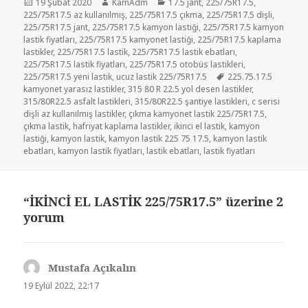
Yayın
Yazar
Kategoriler
19 Şubat 2020
KamAdm
17.5 jant
,
225/75R17.5
,
tarihi
225/75R17.5 az kullanılmış
,
225/75R17.5 çıkma
,
225/75R17.5 dişli
,
225/75R17.5 jant
,
225/75R17.5 kamyon lastiği
,
225/75R17.5 kamyon
lastik fiyatları
,
225/75R17.5 kamyonet lastiği
,
225/75R17.5 kaplama
lastikler
,
225/75R17.5 lastik
,
225/75R17.5 lastik ebatları
,
225/75R17.5 lastik fiyatları
,
225/75R17.5 otobüs lastikleri
,
Etiketler
225/75R17.5 yeni lastik
,
ucuz lastik 225/75R17.5
225.75.17.5
kamyonet yarasız lastikler
,
315 80 R 22.5 yol desen lastikler
,
315/80R22.5 asfalt lastikleri
,
315/80R22.5 şantiye lastikleri
,
c serisi
dişli az kullanılmış lastikler
,
çıkma kamyonet lastik 225/75R17.5
,
çıkma lastik
,
hafriyat kaplama lastikler
,
ikinci el lastik
,
kamyon
lastiği
,
kamyon lastik
,
kamyon lastik 225 75 17.5
,
kamyon lastik
ebatları
,
kamyon lastik fiyatları
,
lastik ebatları
,
lastik fiyatları
“İKİNCİ EL LASTİK 225/75R17.5” üzerine 2
yorum
Mustafa Açıkalın
dedi
ki:
19 Eylül 2022, 22:17