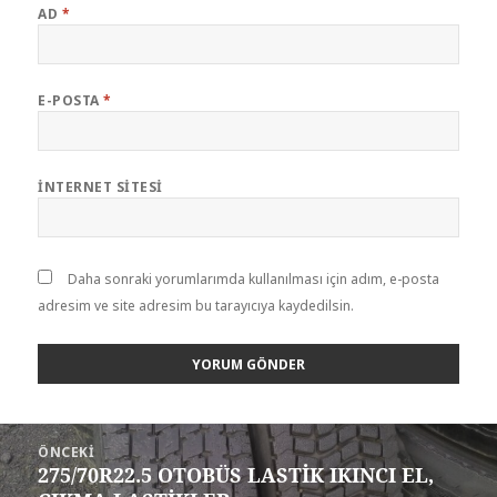
AD
*
E-POSTA
*
İNTERNET SITESI
Daha sonraki yorumlarımda kullanılması için adım, e-posta
adresim ve site adresim bu tarayıcıya kaydedilsin.
Yazı
ÖNCEKI
gezinmesi
275/70R22.5 OTOBÜS LASTİK IKINCI EL,
Önceki