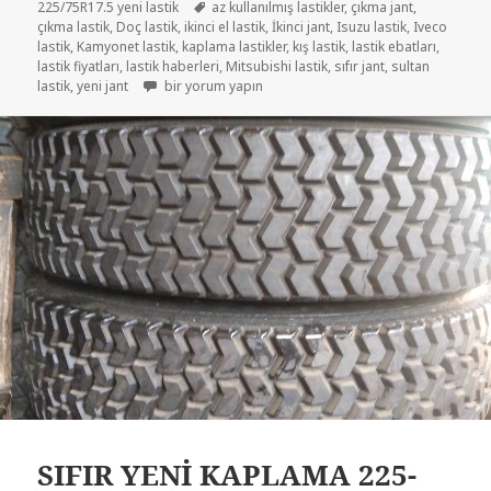
Etiketler
225/75R17.5 yeni lastik
az kullanılmış lastikler
,
çıkma jant
,
çıkma lastik
,
Doç lastik
,
ikinci el lastik
,
İkinci jant
,
Isuzu lastik
,
Iveco
lastik
,
Kamyonet lastik
,
kaplama lastikler
,
kış lastik
,
lastik ebatları
,
lastik fiyatları
,
lastik haberleri
,
Mitsubishi lastik
,
sıfır jant
,
sultan
215/75R17.5 VE 225/75R17.5 DİŞLİ LASTİKLER için
lastik
,
yeni jant
bir yorum yapın
SIFIR YENİ KAPLAMA 225-