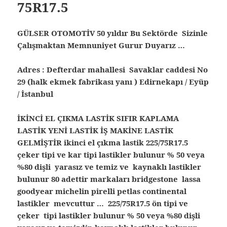
75R17.5
GÜLSER OTOMOTİV 50 yıldır Bu Sektörde Sizinle
Çalışmaktan Memnuniyet Gurur Duyarız …
Adres : Defterdar mahallesi Savaklar caddesi No
29 (halk ekmek fabrikası yanı ) Edirnekapı / Eyüp
/ İstanbul
İKİNCİ EL ÇIKMA LASTİK SIFIR KAPLAMA
LASTİK YENİ LASTİK İŞ MAKİNE LASTİK
GELMİŞTİR ikinci el çıkma lastik 225/75R17.5
çeker tipi ve kar tipi lastikler bulunur % 50 veya
%80 dişli yarasız ve temiz ve kaynaklı lastikler
bulunur 80 adettir markaları bridgestone lassa
goodyear michelin pirelli petlas continental
lastikler mevcuttur … 225/75R17.5 ön tipi ve
çeker tipi lastikler bulunur % 50 veya %80 dişli