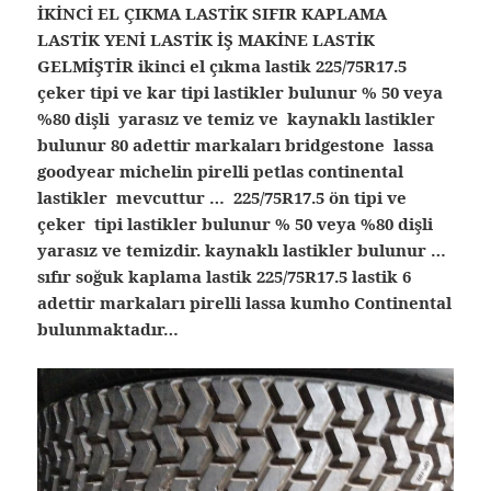
İKİNCİ EL ÇIKMA LASTİK SIFIR KAPLAMA
LASTİK YENİ LASTİK İŞ MAKİNE LASTİK
GELMİŞTİR ikinci el çıkma lastik 225/75R17.5
çeker tipi ve kar tipi lastikler bulunur % 50 veya
%80 dişli yarasız ve temiz ve kaynaklı lastikler
bulunur 80 adettir markaları bridgestone lassa
goodyear michelin pirelli petlas continental
lastikler mevcuttur … 225/75R17.5 ön tipi ve
çeker tipi lastikler bulunur % 50 veya %80 dişli
yarasız ve temizdir. kaynaklı lastikler bulunur …
sıfır soğuk kaplama lastik 225/75R17.5 lastik 6
adettir markaları pirelli lassa kumho Continental
bulunmaktadır…