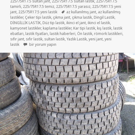
225/75R17.5 sultan jant
,
225/75R17.5 sultan lastik
,
225/75R17.5
tamirli
,
225/75R17.5 temiz
,
225/75R17.5 yarasız
,
225/75R17.5 yeni
Etiketler
jant
,
225/75R17.5 yeni lastik
az kullanılmış jant
,
az kullanılmış
lastikler
,
Çeker tipi lastik
,
çıkma jant
,
çıkma lastik
,
Dingil Lastik
,
DİNGİLLİK LASTİK
,
Düz tip lastik
,
ikinci el jant
,
ikinci el lastik
,
kamyonet lastikler
,
kaplama lastikler
,
Kar tipi lastik
,
kış lastik
,
lastik
ebatları
,
lastik fiyatları
,
lastik haberleri
,
Ön lastik
,
römork lastikleri
,
sıfır jant
,
sıfır lastik
,
sultan lastik
,
Yazlık Lastik
,
yeni jant
,
yeni
225-75R17.5 İKİNCİ EL ÇIKMA LASTİK için
lastik
bir yorum yapın