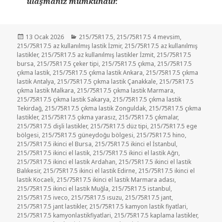
ulaşmanız mümkündür.
Yayın
Kategoriler
13 Ocak 2026
215/75R17.5
,
215/75R17.5 4 mevsim
,
tarihi
215/75R17.5 az kullanılmış lastik İzmir
,
215/75R17.5 az kullanılmış
lastikler
,
215/75R17.5 az kullanılmış lastikler İzmit
,
215/75R17.5
bursa
,
215/75R17.5 çeker tipi
,
215/75R17.5 çıkma
,
215/75R17.5
çıkma lastik
,
215/75R17.5 çıkma lastik Ankara
,
215/75R17.5 çıkma
lastik Antalya
,
215/75R17.5 çıkma lastik Çanakkale
,
215/75R17.5
çıkma lastik Malkara
,
215/75R17.5 çıkma lastik Marmara
,
215/75R17.5 çıkma lastik Sakarya
,
215/75R17.5 çıkma lastik
Tekirdağ
,
215/75R17.5 çıkma lastik Zonguldak
,
215/75R17.5 çıkma
lastikler
,
215/75R17.5 çıkma yarasız
,
215/75R17.5 çıkmalar
,
215/75R17.5 dişli lastikler
,
215/75R17.5 düz tipi
,
215/75R17.5 ege
bölgesi
,
215/75R17.5 güneydoğu bölgesi
,
215/75R17.5 hino
,
215/75R17.5 ikinci el Bursa
,
215/75R17.5 ikinci el İstanbul
,
215/75R17.5 ikinci el lastik
,
215/75R17.5 ikinci el lastik Ağrı
,
215/75R17.5 ikinci el lastik Ardahan
,
215/75R17.5 ikinci el lastik
Balıkesir
,
215/75R17.5 ikinci el lastik Edirne
,
215/75R17.5 ikinci el
lastik Kocaeli
,
215/75R17.5 ikinci el lastik Marmara adası
,
215/75R17.5 ikinci el lastik Muğla
,
215/75R17.5 istanbul
,
215/75R17.5 iveco
,
215/75R17.5 ısuzu
,
215/75R17.5 jant
,
215/75R17.5 jant lastikler
,
215/75R17.5 kamyon lastik fiyatlari
,
215/75R17.5 kamyonlastikfiyatlari
,
215/75R17.5 kaplama lastikler
,