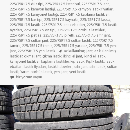
225/75R17.5 düz tipi
,
225/75R17.5 İstanbul
,
225/75R17.5 jant
,
225/75R17.5 kamyon lastiği
,
225/75R17.5 kamyon lastik fiyatları
,
225/75R17.5 kamyonet lastiği
,
225/75R17.5 kaplama lastikler
,
225/75R17.5 kar tipi
,
225/75R17.5 kaynaklı
,
225/75R17.5 lassa
,
225/75R17.5 lastik
,
225/75R17.5 lastik ebatları
,
225/75R17.5 lastik
fiyatları
,
225/75R17.5 ön tipi
,
225/75R17.5 otobüs lastikleri
,
225/75R17.5 petlas
,
225/75R17.5 pirelli
,
225/75R17.5 sıfır jant
,
225/75R17.5 sultan jant
,
225/75R17.5 sultan lastik
,
225/75R17.5
tamirli
,
225/75R17.5 temiz
,
225/75R17.5 yarasız
,
225/75R17.5 yeni
Etiketler
jant
,
225/75R17.5 yeni lastik
az kullanılmış jant
,
az kullanılmış
lastikler
,
çıkma jant
,
çıkma lastik
,
ikinci el jant
,
ikinci el lastik
,
kamyonet lastikler
,
kaplama lastikler
,
kış lastik
,
Kışlık lastik
,
lastik
ebatları
,
lastik fiyatları
,
lastik haberleri
,
sıfır jant
,
sıfır lastik
,
sultan
lastik
,
Yarım otobüs lastik
,
yeni jant
,
yeni lastik
225-75R17.5 soğuk kaplama lastikler için
bir yorum yapın