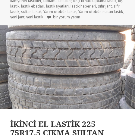
kamyonet lastikler
,
kaplama lastikler
,
Keçi tırnak kaplama lastik
,
kış
lastik
,
lastik ebatları
,
lastik fiyatları
,
lastik haberleri
,
sıfır jant
,
sıfır
lastik
,
sultan lastik
,
Yarım otobüs lastik
,
Yarım otobüs sultan lastik
,
SIFIR YENİ KAPLAMA 225-75R17.5 için
yeni jant
,
yeni lastik
bir yorum yapın
İKİNCİ EL LASTİK 225
75R17.5 ÇIKMA SULTAN