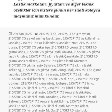
Lastik markaları, fiyatları ve diğer teknik
özellikler için bizlere günün her saati kolayca
ulaşmanız mümkündür.
Yayın
Kategoriler
2 Nisan 2026
215/75R17.5
,
215/75R17.5 4 mevsim
,
tarihi
215/75R17.5 az kullanılmış lastik İzmir
,
215/75R17.5 az kullanılmış
lastikler
,
215/75R17.5 az kullanılmış lastikler İzmit
,
215/75R17.5
bursa
,
215/75R17.5 çeker tipi
,
215/75R17.5 çıkma
,
215/75R17.5
çıkma lastik
,
215/75R17.5 çıkma lastik Ankara
,
215/75R17.5 çıkma
lastik Antalya
,
215/75R17.5 çıkma lastik Çanakkale
,
215/75R17.5
çıkma lastik Malkara
,
215/75R17.5 çıkma lastik Marmara
,
215/75R17.5 çıkma lastik Sakarya
,
215/75R17.5 çıkma lastik
Tekirdağ
,
215/75R17.5 çıkma lastik Zonguldak
,
215/75R17.5 çıkma
lastikler
,
215/75R17.5 çıkma yarasız
,
215/75R17.5 çıkmalar
,
215/75R17.5 dişli lastikler
,
215/75R17.5 düz tipi
,
215/75R17.5 ege
bölgesi
,
215/75R17.5 güneydoğu bölgesi
,
215/75R17.5 hino
,
215/75R17.5 ikinci el Bursa
,
215/75R17.5 ikinci el İstanbul
,
215/75R17.5 ikinci el lastik
,
215/75R17.5 ikinci el lastik Ağrı
,
215/75R17.5 ikinci el lastik Ardahan
,
215/75R17.5 ikinci el lastik
Balıkesir
,
215/75R17.5 ikinci el lastik Edirne
,
215/75R17.5 ikinci el
lastik Kocaeli
,
215/75R17.5 ikinci el lastik Marmara adası
,
215/75R17.5 ikinci el lastik Muğla
,
215/75R17.5 istanbul
,