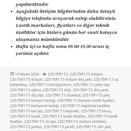
yapılmaktadır.
Aşağıdaki iletişim bilgilerinden daha detaylı
bilgiye telefonla arayarak sahip olabilirsiniz.
Lastik markaları, fiyatları ve diğer teknik
özellikler için bizlere günün her saati kolayca
ulaşmanız mümkündür.
Hafta içi ve hafta sonu 09.00-19.00 arası iş
yerimiz açıktır.
Yayın
Kategoriler
10 Nisan 2026
225/75R17.5
,
225/75R17.5 6 bijon
,
tarihi
225/75R17.5 8 bijon
,
225/75R17.5 8 bijon doç jant
,
225/75R17.5 az
kullanılmış
,
225/75R17.5 bridgestone
,
225/75R17.5 çeker tipi
,
225/75R17.5 çıkma
,
225/75R17.5 dişli
,
225/75R17.5 doç jantı
,
225/75R17.5 düz tipi
,
225/75R17.5 İstanbul
,
225/75R17.5 jant
,
225/75R17.5 kamyon lastiği
,
225/75R17.5 kamyon lastik fiyatları
,
225/75R17.5 kamyonet lastiği
,
225/75R17.5 kaplama lastikler
,
225/75R17.5 kar tipi
,
225/75R17.5 kaynaklı
,
225/75R17.5 lassa
,
225/75R17.5 lastik
,
225/75R17.5 lastik ebatları
,
225/75R17.5 lastik
fiyatları
,
225/75R17.5 ön tipi
,
225/75R17.5 otobüs lastikleri
,
225/75R17.5 petlas
,
225/75R17.5 pirelli
,
225/75R17.5 sıfır jant
,