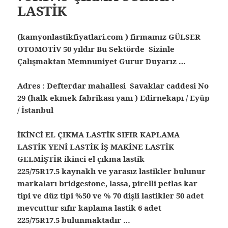
LASTİK
(kamyonlastikfiyatlari.com ) firmamız GÜLSER
OTOMOTİV 50 yıldır Bu Sektörde Sizinle
Çalışmaktan Memnuniyet Gurur Duyarız …
Adres : Defterdar mahallesi Savaklar caddesi No
29 (halk ekmek fabrikası yanı ) Edirnekapı / Eyüp
/ İstanbul
İKİNCİ EL ÇIKMA LASTİK SIFIR KAPLAMA
LASTİK YENİ LASTİK İŞ MAKİNE LASTİK
GELMİŞTİR ikinci el çıkma lastik
225/75R17.5 kaynaklı ve yarasız lastikler bulunur
markaları bridgestone, lassa, pirelli petlas kar
tipi ve düz tipi %50 ve % 70 dişli lastikler 50 adet
mevcuttur sıfır kaplama lastik 6 adet
225/75R17.5 bulunmaktadır …