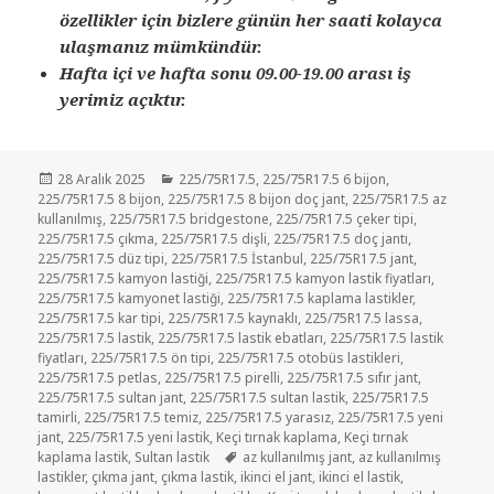
özellikler için bizlere günün her saati kolayca
ulaşmanız mümkündür.
Hafta içi ve hafta sonu 09.00-19.00 arası iş
yerimiz açıktır.
Yayın
Kategoriler
28 Aralık 2025
225/75R17.5
,
225/75R17.5 6 bijon
,
tarihi
225/75R17.5 8 bijon
,
225/75R17.5 8 bijon doç jant
,
225/75R17.5 az
kullanılmış
,
225/75R17.5 bridgestone
,
225/75R17.5 çeker tipi
,
225/75R17.5 çıkma
,
225/75R17.5 dişli
,
225/75R17.5 doç jantı
,
225/75R17.5 düz tipi
,
225/75R17.5 İstanbul
,
225/75R17.5 jant
,
225/75R17.5 kamyon lastiği
,
225/75R17.5 kamyon lastik fiyatları
,
225/75R17.5 kamyonet lastiği
,
225/75R17.5 kaplama lastikler
,
225/75R17.5 kar tipi
,
225/75R17.5 kaynaklı
,
225/75R17.5 lassa
,
225/75R17.5 lastik
,
225/75R17.5 lastik ebatları
,
225/75R17.5 lastik
fiyatları
,
225/75R17.5 ön tipi
,
225/75R17.5 otobüs lastikleri
,
225/75R17.5 petlas
,
225/75R17.5 pirelli
,
225/75R17.5 sıfır jant
,
225/75R17.5 sultan jant
,
225/75R17.5 sultan lastik
,
225/75R17.5
tamirli
,
225/75R17.5 temiz
,
225/75R17.5 yarasız
,
225/75R17.5 yeni
jant
,
225/75R17.5 yeni lastik
,
Keçi tırnak kaplama
,
Keçi tırnak
Etiketler
kaplama lastik
,
Sultan lastik
az kullanılmış jant
,
az kullanılmış
lastikler
,
çıkma jant
,
çıkma lastik
,
ikinci el jant
,
ikinci el lastik
,