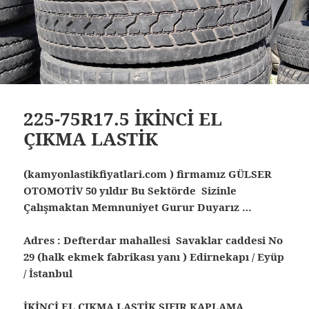
225-75R17.5 İKİNCİ EL
ÇIKMA LASTİK
(kamyonlastikfiyatlari.com ) firmamız GÜLSER
OTOMOTİV 50 yıldır Bu Sektörde Sizinle
Çalışmaktan Memnuniyet Gurur Duyarız …
Adres : Defterdar mahallesi Savaklar caddesi No
29 (halk ekmek fabrikası yanı ) Edirnekapı / Eyüp
/ İstanbul
İKİNCİ EL ÇIKMA LASTİK SIFIR KAPLAMA