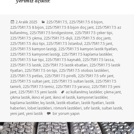
yerimiz açıktır.
Yayın
Kategoriler
2 Aralık 2025
225/75R17.5
,
225/75R17.5 6 bijon
,
tarihi
225/75R17.5 8 bijon
,
225/75R17.5 8 bijon doç jant
,
225/75R17.5 az
kullanılmış
,
225/75R17.5 bridgestone
,
225/75R17.5 çeker tipi
,
225/75R17.5 çıkma
,
225/75R17.5 dişli
,
225/75R17.5 doç jantı
,
225/75R17.5 düz tipi
,
225/75R17.5 İstanbul
,
225/75R17.5 jant
,
225/75R17.5 kamyon lastiği
,
225/75R17.5 kamyon lastik fiyatları
,
225/75R17.5 kamyonet lastiği
,
225/75R17.5 kaplama lastikler
,
225/75R17.5 kar tipi
,
225/75R17.5 kaynaklı
,
225/75R17.5 lassa
,
225/75R17.5 lastik
,
225/75R17.5 lastik ebatları
,
225/75R17.5 lastik
fiyatları
,
225/75R17.5 ön tipi
,
225/75R17.5 otobüs lastikleri
,
225/75R17.5 petlas
,
225/75R17.5 pirelli
,
225/75R17.5 sıfır jant
,
225/75R17.5 sultan jant
,
225/75R17.5 sultan lastik
,
225/75R17.5
tamirli
,
225/75R17.5 temiz
,
225/75R17.5 yarasız
,
225/75R17.5 yeni
Etiketler
jant
,
225/75R17.5 yeni lastik
az kullanılmış lastikler
,
çıkma jant
,
çıkma lastik
,
ikinci el jant
,
ikinci el lastik
,
kamyonet lastikler
,
kaplama lastikler
,
kış lastik
,
lastik ebatları
,
lastik fiyatları
,
lastik
haberleri
,
lobet lastikleri
,
römork lastikleri
,
sıfır lastik
,
sultan lastik
,
İKİNCİ EL LASTİK 225 75R17.5 ÇIKMA SULTAN LAS
yeni jant
,
yeni lastik
bir yorum yapın