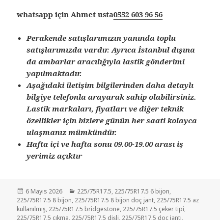
whatsapp için Ahmet usta
0552 603 96 56
Perakende satışlarımızın yanında toplu
satışlarımızda vardır. Ayrıca İstanbul dışına
da ambarlar aracılığıyla lastik gönderimi
yapılmaktadır.
Aşağıdaki iletişim bilgilerinden daha detaylı
bilgiye telefonla arayarak sahip olabilirsiniz.
Lastik markaları, fiyatları ve diğer teknik
özellikler için bizlere günün her saati kolayca
ulaşmanız mümkündür.
Hafta içi ve hafta sonu 09.00-19.00 arası iş
yerimiz açıktır
Yayın
Kategoriler
6 Mayıs 2026
225/75R17.5
,
225/75R17.5 6 bijon
,
tarihi
225/75R17.5 8 bijon
,
225/75R17.5 8 bijon doç jant
,
225/75R17.5 az
kullanılmış
,
225/75R17.5 bridgestone
,
225/75R17.5 çeker tipi
,
225/75R17.5 çıkma
,
225/75R17.5 dişli
,
225/75R17.5 doç jantı
,