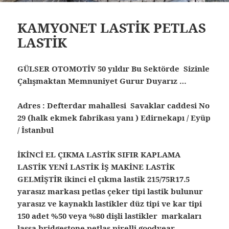
KAMYONET LASTİK PETLAS
LASTİK
GÜLSER OTOMOTİV 50 yıldır Bu Sektörde Sizinle
Çalışmaktan Memnuniyet Gurur Duyarız …
Adres : Defterdar mahallesi Savaklar caddesi No
29 (halk ekmek fabrikası yanı ) Edirnekapı / Eyüp
/ İstanbul
İKİNCİ EL ÇIKMA LASTİK SIFIR KAPLAMA
LASTİK YENİ LASTİK İŞ MAKİNE LASTİK
GELMİŞTİR ikinci el çıkma lastik 215/75R17.5
yarasız markası petlas çeker tipi lastik bulunur
yarasız ve kaynaklı lastikler düz tipi ve kar tipi
150 adet %50 veya %80 dişli lastikler markaları
lassa bridgestone petlas pirelli goodyear