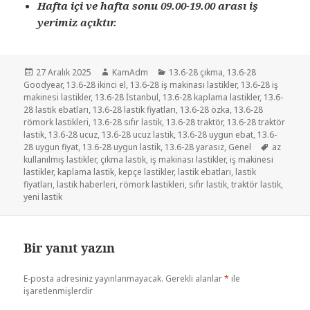
Hafta içi ve hafta sonu 09.00-19.00 arası iş
yerimiz açıktır.
Yayın
Yazar
Kategoriler
27 Aralık 2025
KamAdm
13.6-28 çıkma
,
13.6-28
tarihi
Goodyear
,
13.6-28 ikinci el
,
13.6-28 iş makinası lastikler
,
13.6-28 iş
makinesi lastikler
,
13.6-28 İstanbul
,
13.6-28 kaplama lastikler
,
13.6-
28 lastik ebatları
,
13.6-28 lastik fiyatları
,
13.6-28 özka
,
13.6-28
römork lastikleri
,
13.6-28 sıfır lastik
,
13.6-28 traktör
,
13.6-28 traktör
lastik
,
13.6-28 ucuz
,
13.6-28 ucuz lastik
,
13.6-28 uygun ebat
,
13.6-
Etiketler
28 uygun fiyat
,
13.6-28 uygun lastik
,
13.6-28 yarasız
,
Genel
az
kullanılmış lastikler
,
çıkma lastik
,
iş makinası lastikler
,
iş makinesi
lastikler
,
kaplama lastik
,
kepçe lastikler
,
lastik ebatları
,
lastik
fiyatları
,
lastik haberleri
,
römork lastikleri
,
sıfır lastik
,
traktör lastik
,
yeni lastik
Bir yanıt yazın
E-posta adresiniz yayınlanmayacak.
Gerekli alanlar
*
ile
işaretlenmişlerdir