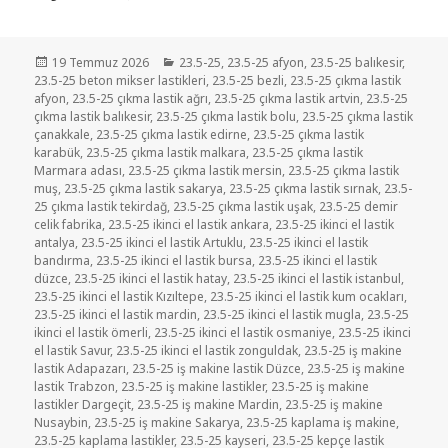
Yayın
Kategoriler
19 Temmuz 2026
23.5-25
,
23.5-25 afyon
,
23.5-25 balıkesir
,
tarihi
23.5-25 beton mikser lastikleri
,
23.5-25 bezli
,
23.5-25 çıkma lastik
afyon
,
23.5-25 çıkma lastik ağrı
,
23.5-25 çıkma lastik artvin
,
23.5-25
çıkma lastik balıkesir
,
23.5-25 çıkma lastik bolu
,
23.5-25 çıkma lastik
çanakkale
,
23.5-25 çıkma lastik edirne
,
23.5-25 çıkma lastik
karabük
,
23.5-25 çıkma lastik malkara
,
23.5-25 çıkma lastik
Marmara adası
,
23.5-25 çıkma lastik mersin
,
23.5-25 çıkma lastik
muş
,
23.5-25 çıkma lastik sakarya
,
23.5-25 çıkma lastik sırnak
,
23.5-
25 çıkma lastik tekirdağ
,
23.5-25 çıkma lastik uşak
,
23.5-25 demir
celik fabrika
,
23.5-25 ikinci el lastik ankara
,
23.5-25 ikinci el lastik
antalya
,
23.5-25 ikinci el lastik Artuklu
,
23.5-25 ikinci el lastik
bandırma
,
23.5-25 ikinci el lastik bursa
,
23.5-25 ikinci el lastik
düzce
,
23.5-25 ikinci el lastik hatay
,
23.5-25 ikinci el lastik istanbul
,
23.5-25 ikinci el lastik Kızıltepe
,
23.5-25 ikinci el lastik kum ocakları
,
23.5-25 ikinci el lastik mardin
,
23.5-25 ikinci el lastik mugla
,
23.5-25
ikinci el lastik ömerli
,
23.5-25 ikinci el lastik osmaniye
,
23.5-25 ikinci
el lastik Savur
,
23.5-25 ikinci el lastik zonguldak
,
23.5-25 iş makine
lastik Adapazarı
,
23.5-25 iş makine lastik Düzce
,
23.5-25 iş makine
lastik Trabzon
,
23.5-25 iş makine lastikler
,
23.5-25 iş makine
lastikler Dargeçit
,
23.5-25 iş makine Mardin
,
23.5-25 iş makine
Nusaybin
,
23.5-25 iş makine Sakarya
,
23.5-25 kaplama iş makine
,
23.5-25 kaplama lastikler
,
23.5-25 kayseri
,
23.5-25 kepçe lastik