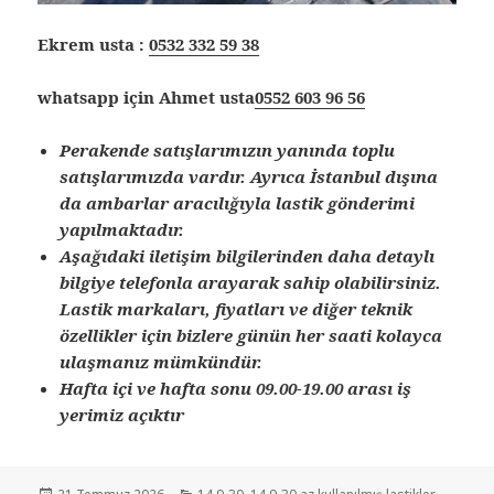
Ekrem usta :
0532 332 59 38
whatsapp için Ahmet usta
0552 603 96 56
Perakende satışlarımızın yanında toplu
satışlarımızda vardır. Ayrıca İstanbul dışına
da ambarlar aracılığıyla lastik gönderimi
yapılmaktadır.
Aşağıdaki iletişim bilgilerinden daha detaylı
bilgiye telefonla arayarak sahip olabilirsiniz.
Lastik markaları, fiyatları ve diğer teknik
özellikler için bizlere günün her saati kolayca
ulaşmanız mümkündür.
Hafta içi ve hafta sonu 09.00-19.00 arası iş
yerimiz açıktır
Yayın
Kategoriler