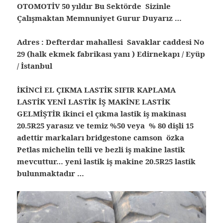
OTOMOTİV 50 yıldır Bu Sektörde Sizinle
Çalışmaktan Memnuniyet Gurur Duyarız …
Adres : Defterdar mahallesi Savaklar caddesi No
29 (halk ekmek fabrikası yanı ) Edirnekapı / Eyüp
/ İstanbul
İKİNCİ EL ÇIKMA LASTİK SIFIR KAPLAMA
LASTİK YENİ LASTİK İŞ MAKİNE LASTİK
GELMİŞTİR ikinci el çıkma lastik iş makinası
20.5R25 yarasız ve temiz %50 veya % 80 dişli 15
adettir markaları bridgestone camson özka
Petlas michelin telli ve bezli iş makine lastik
mevcuttur… yeni lastik iş makine 20.5R25 lastik
bulunmaktadır …