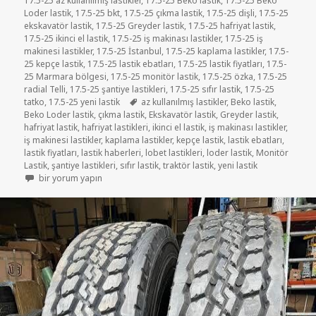
17.5-25 az kullanılmış lastikler
,
17.5-25 Beko lastik
,
17.5-25 Beko
Loder lastik
,
17.5-25 bkt
,
17.5-25 çıkma lastik
,
17.5-25 dişli
,
17.5-25
ekskavatör lastik
,
17.5-25 Greyder lastik
,
17.5-25 hafriyat lastik
,
17.5-25 ikinci el lastik
,
17.5-25 iş makinası lastikler
,
17.5-25 iş
makinesi lastikler
,
17.5-25 İstanbul
,
17.5-25 kaplama lastikler
,
17.5-
25 kepçe lastik
,
17.5-25 lastik ebatları
,
17.5-25 lastik fiyatları
,
17.5-
25 Marmara bölgesi
,
17.5-25 monitör lastik
,
17.5-25 özka
,
17.5-25
radial Telli
,
17.5-25 şantiye lastikleri
,
17.5-25 sıfır lastik
,
17.5-25
Etiketler
tatko
,
17.5-25 yeni lastik
az kullanılmış lastikler
,
Beko lastik
,
Beko Loder lastik
,
çıkma lastik
,
Ekskavatör lastik
,
Greyder lastik
,
hafriyat lastik
,
hafriyat lastikleri
,
ikinci el lastik
,
iş makinası lastikler
,
iş makinesi lastikler
,
kaplama lastikler
,
kepçe lastik
,
lastik ebatları
,
lastik fiyatları
,
lastik haberleri
,
lobet lastikleri
,
loder lastik
,
Monitör
Lastik
,
şantiye lastikleri
,
sıfır lastik
,
traktör lastik
,
yeni lastik
17.5-25 İKİNCİ EL ÇIKMA BEKO LODER GREYDER LASTİK için
bir yorum yapın