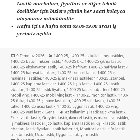
Lastik markaları, fiyatları ve diğer teknik
özellikler için bizlere günün her saati kolayca
ulaşmanız mümkündür.
Hafta içi ve hafta sonu 09.00-19.00 arası iş
yerimiz açıktır
Yayın
Kategoriler
9 Temmuz 2026
1400-25
,
1400-25 az kullanılmış lastikler
,
tarihi
1400-25 beton mikser lastik
,
1400-25 bkt
,
1400-25 çıkma lastik
,
1400-25 ekskavatör lastik
,
1400-25 hafriyat
,
1400-25 hafriyat lastik
,
1400-25 hafriyat lastikleri
,
1400-25 ikinci el lastik
,
1400-25 iş
makinası lastikler
,
1400-25 iş makinesi lastikler
,
1400-25 İstanbul
,
1400-25 kaplama lastikler
,
1400-25 kışlık lastik
,
1400-25 Lastik
ebatları
,
1400-25 lastik fiyatları
,
1400-25 lastik haberleri
,
1400-25
Mobil vinç
,
1400-25 mobil vinç lastik
,
1400-25 monitör lastik
,
1400-
25 özka
,
1400-25 şantiye lastikleri
,
1400-25 sıfır lastik
,
1400-25
tatko
,
1400-25 ucuz lastik
,
1400-25 uygun lastik
,
1400-25 vinç
,
Etiketler
1400-25 yeni lastik
,
Genel
az kullanılmış lastikler
,
çıkma lastik
,
Ekskavatör lastik
,
Greyder lastik
,
ikinci el lastik
,
iş makinası lastikler
,
iş makinesi lastikler
,
jcb lastik
,
kaplama lastikler
,
Kışlık lastik
,
lastik
ebatları
,
lastik fiyatları
,
lastik haberleri
,
Monitör Lastik
,
sıfır lastik
,
traktör lastik
,
Ucuz lastik
,
Uygun Lastik
,
yeni lastik
1400-25 (385-95R25) YENİ SIFIR LASTİK için