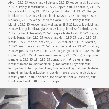
Afyon
,
23.5-25 kepçe lastik Balıkesir
,
23.5-25 kepçe lastik Bodrum
,
23.5-25 kepçe lastik Bursa
,
23.5-25 kepçe lastik Çanakkale
,
23.5-25
kepçe lastik Edirne
,
23.5-25 kepçe lastik İstanbul
,
23.5-25 Kepçe
lastik Karabük
,
23.5-25 kepçe lastik Kayseri
,
23.5-25 kepçe lastik
Kırklareli
,
23.5-25 kepçe lastik Malkara
,
23.5-25 kepçe lastik
Mardin
,
23.5-25 kepçe lastik Melikgazi
,
23.5-25 kepçe lastik Milas
,
23.5-25 kepçe lastik Muğla
,
23.5-25 kepçe lastik Safranbolu
,
23.5-
25 kepçe lastik Tekirdağ
,
23.5-25 kepçe lastik Uşak
,
23.5-25 kepçe
lastik Zonguldak
,
23.5-25 kepçe lastikleri
,
23.5-25 lassa
,
23.5-25
lastik
,
23.5-25 maden ocakları
,
23.5-25 malkara
,
23.5-25 Mardin
,
23.5-25 marmara adası
,
23.5-25 mermer ocakları
,
23.5-25 ocaklar
,
23.5-25 petlas
,
23.5-25 radıal
,
23.5-25 şantiye ocakları
,
23.5-25 sıfır
kaplama
,
23.5-25 sıfır kaplama iş makine
,
23.5-25 soğuk kaplama
Etiketler
iş makine
,
23.5-25 telli
,
23.5-25 zonguldak
az kullanılmış
lastikler
,
beton mikser lastikleri
,
çıkma lastik
,
Greyder lastik
,
hafriyat lastik
,
hafriyat lastikleri
,
ikinci el lastik
,
iş makinası lastikler
,
iş makinesi lastikler
,
kaplama lastikler
,
kepçe lastik
,
lastik ebatları
,
lastik fiyatları
,
lastik haberleri
,
loder lastik
,
şantiye lastikleri
,
sıfır
23.5-25 SATILIK İKİNCİ EL ÇIKMA LODER LASTİKLER i
lastik
,
yeni lastik
bir yorum yapın