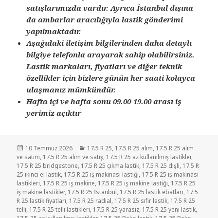
satışlarımızda vardır. Ayrıca İstanbul dışına
da ambarlar aracılığıyla lastik gönderimi
yapılmaktadır.
Aşağıdaki iletişim bilgilerinden daha detaylı
bilgiye telefonla arayarak sahip olabilirsiniz.
Lastik markaları, fiyatları ve diğer teknik
özellikler için bizlere günün her saati kolayca
ulaşmanız mümkündür.
Hafta içi ve hafta sonu 09.00-19.00 arası iş
yerimiz açıktır
Yayın
Kategoriler
10 Temmuz 2026
17.5 R 25
,
17.5 R 25 alım
,
17.5 R 25 alım
tarihi
ve satım
,
17.5 R 25 alım ve satış
,
17.5 R 25 az kullanılmış lastikler
,
17.5 R 25 bridgestone
,
17.5 R 25 çıkma lastik
,
17.5 R 25 dişli
,
17.5 R
25 ikinci el lastik
,
17.5 R 25 iş makinası lastiği
,
17.5 R 25 iş makinası
lastikleri
,
17.5 R 25 iş makine
,
17.5 R 25 iş makine lastiği
,
17.5 R 25
iş makine lastikler
,
17.5 R 25 İstanbul
,
17.5 R 25 lastik ebatları
,
17.5
R 25 lastik fiyatları
,
17.5 R 25 radıal
,
17.5 R 25 sıfır lastik
,
17.5 R 25
telli
,
17.5 R 25 telli lastikleri
,
17.5 R 25 yarasız
,
17.5 R 25 yeni lastik
,