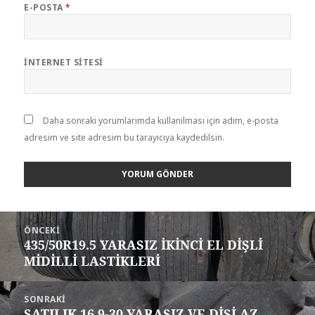
E-POSTA
*
İNTERNET SITESI
Daha sonraki yorumlarımda kullanılması için adım, e-posta
adresim ve site adresim bu tarayıcıya kaydedilsin.
Yazı
ÖNCEKI
gezinmesi
435/50R19.5 YARASIZ İKİNCİ EL DİŞLİ
Önceki
MİDİLLİ LASTİKLERİ
yazı:
SONRAKI
SATILIK 16.9-30 YARASIZ VE DİŞİ AZ
Sonraki