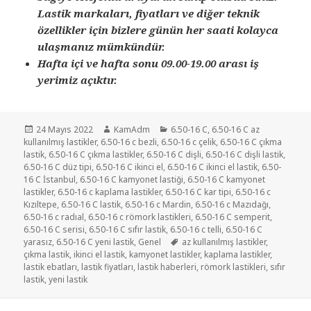
Lastik markaları, fiyatları ve diğer teknik
özellikler için bizlere günün her saati kolayca
ulaşmanız mümkündür.
Hafta içi ve hafta sonu 09.00-19.00 arası iş
yerimiz açıktır.
Yayın
Yazar
Kategoriler
24 Mayıs 2022
KamAdm
6.50-16 C
,
6.50-16 C az
tarihi
kullanılmış lastikler
,
6.50-16 c bezli
,
6.50-16 c çelik
,
6.50-16 C çıkma
lastik
,
6.50-16 C çıkma lastikler
,
6.50-16 C dişli
,
6.50-16 C dişli lastik
,
6.50-16 C düz tipi
,
6.50-16 C ikinci el
,
6.50-16 C ikinci el lastik
,
6.50-
16 C İstanbul
,
6.50-16 C kamyonet lastiği
,
6.50-16 C kamyonet
lastikler
,
6.50-16 c kaplama lastikler
,
6.50-16 C kar tipi
,
6.50-16 c
Kızıltepe
,
6.50-16 C lastik
,
6.50-16 c Mardin
,
6.50-16 c Mazıdağı
,
6.50-16 c radıal
,
6.50-16 c römork lastikleri
,
6.50-16 C semperit
,
6.50-16 C serisi
,
6.50-16 C sıfır lastik
,
6.50-16 c telli
,
6.50-16 C
Etiketler
yarasız
,
6.50-16 C yeni lastik
,
Genel
az kullanılmış lastikler
,
çıkma lastik
,
ikinci el lastik
,
kamyonet lastikler
,
kaplama lastikler
,
lastik ebatları
,
lastik fiyatları
,
lastik haberleri
,
römork lastikleri
,
sıfır
lastik
,
yeni lastik