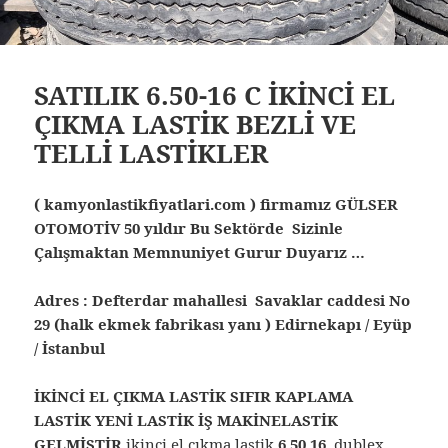
SATILIK 6.50-16 C İKİNCİ EL
ÇIKMA LASTİK BEZLİ VE
TELLİ LASTİKLER
( kamyonlastikfiyatlari.com ) firmamız GÜLSER
OTOMOTİV 50 yıldır Bu Sektörde Sizinle
Çalışmaktan Memnuniyet Gurur Duyarız …
Adres : Defterdar mahallesi Savaklar caddesi No
29 (halk ekmek fabrikası yanı ) Edirnekapı / Eyüp
/ İstanbul
İKİNCİ EL ÇIKMA LASTİK SIFIR KAPLAMA
LASTİK YENİ LASTİK İŞ MAKİNELASTİK
GELMİŞTİR
ikinci el çıkma lastik
6 50 16
dublex