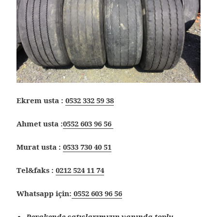
Ekrem usta :
0532 332 59 38
Ahmet usta :
0552 603 96 56
Murat usta :
0533 730 40 51
Tel&faks :
0212 524 11 74
Whatsapp için:
0552 603 96 56
Perakende satışlarımızın yanında toplu