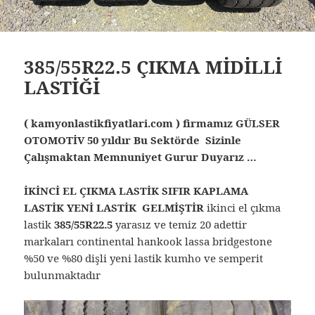
385/55R22.5 ÇIKMA MİDİLLİ
LASTİĞİ
( kamyonlastikfiyatlari.com ) firmamız GÜLSER
OTOMOTİV 50 yıldır Bu Sektörde Sizinle
Çalışmaktan Memnuniyet Gurur Duyarız …
İKİNCİ EL ÇIKMA LASTİK SIFIR KAPLAMA
LASTİK YENİ LASTİK GELMİŞTİR
ikinci el çıkma
lastik
385/55R22.5
yarasız ve temiz 20 adettir
markaları continental hankook lassa bridgestone
%50 ve %80 dişli yeni lastik kumho ve semperit
bulunmaktadır