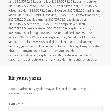
jant
,
385/55R22.5 kaplama lastik
,
385/55R22.5 kaplama lastikler
,
385/55R22.5 kumho
,
385/55R22.5 lobet çıkma jant
,
385/55R22.5
lobet lastikleri
,
385/55R22.5 midilli dorse
,
385/55R22.5 midilli jant
lastik
,
385/55R22.5 midilli lastikleri
,
385/55R22.5 römork lastikleri
,
385/55R22.5 satılık çıkmalar
,
385/55R22.5 satılık lastikler
,
385/55R22.5 semperit
,
385/55R22.5 semperit yeni lastik
,
385/55R22.5 temiz lastikler
,
385/55R22.5 tır kaplama lastiği
,
385/55R22.5 tır lastiği
,
385/55R22.5 tır lastikleri
,
385/55R22.5
yarasız
,
385/55R22.5 yarasız dişli lastikler
,
Genel
,
midilli dorse
Etiketler
lastikleri
,
satılık 385/55R22.5 dişli lastikler
az kullanılmış
lastikler
,
çıkma lastik
,
ikinci el lastik
,
kamyon lastiği
,
kamyon lastik
ebatları
,
kamyon lastik fiyatları
,
kamyon lastikleri
,
kamyonlastikfiyatları
,
kaplama lastikler
,
lastik ebatları
,
lastik
haberleri
,
lobet lastikleri
,
römork lastikleri
,
tır lastiği
,
tır lastikleri
Bir yanıt yazın
E-posta adresiniz yayınlanmayacak.
Gerekli alanlar
*
ile
işaretlenmişlerdir
YORUM
*