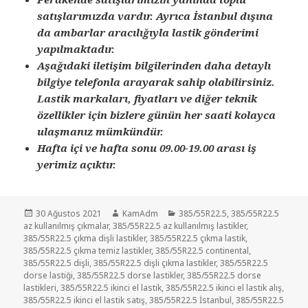
satışlarımızda vardır. Ayrıca İstanbul dışına
da ambarlar aracılığıyla lastik gönderimi
yapılmaktadır.
Aşağıdaki iletişim bilgilerinden daha detaylı
bilgiye telefonla arayarak sahip olabilirsiniz.
Lastik markaları, fiyatları ve diğer teknik
özellikler için bizlere günün her saati kolayca
ulaşmanız mümkündür.
Hafta içi ve hafta sonu 09.00-19.00 arası iş
yerimiz açıktır.
Yayın
Yazar
Kategoriler
30 Ağustos 2021
KamAdm
385/55R22.5
,
385/55R22.5
tarihi
az kullanılmış çıkmalar
,
385/55R22.5 az kullanılmış lastikler
,
385/55R22.5 çıkma dişli lastikler
,
385/55R22.5 çıkma lastik
,
385/55R22.5 çıkma temiz lastikler
,
385/55R22.5 continental
,
385/55R22.5 dişli
,
385/55R22.5 dişli çıkma lastikler
,
385/55R22.5
dorse lastiği
,
385/55R22.5 dorse lastikler
,
385/55R22.5 dorse
lastikleri
,
385/55R22.5 ikinci el lastik
,
385/55R22.5 ikinci el lastik alış
,
385/55R22.5 ikinci el lastik satış
,
385/55R22.5 İstanbul
,
385/55R22.5