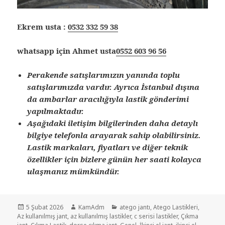
Ekrem usta :
0532 332 59 38
whatsapp için Ahmet usta
0552 603 96 56
Perakende satışlarımızın yanında toplu
satışlarımızda vardır. Ayrıca İstanbul dışına
da ambarlar aracılığıyla lastik gönderimi
yapılmaktadır.
Aşağıdaki iletişim bilgilerinden daha detaylı
bilgiye telefonla arayarak sahip olabilirsiniz.
Lastik markaları, fiyatları ve diğer teknik
özellikler için bizlere günün her saati kolayca
ulaşmanız mümkündür.
Yayın
Yazar
Kategoriler
5 Şubat 2026
KamAdm
atego jantı
,
Atego Lastikleri
,
tarihi
Az kullanılmış jant
,
az kullanılmış lastikler
,
c serisi lastikler
,
Çıkma