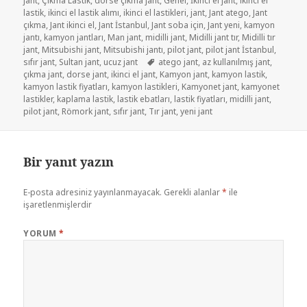
jant
,
Çıkma Lastik
,
dorse çıkma jant
,
Genel
,
İkinci el jant
,
ikinci el
lastik
,
ikinci el lastik alımı
,
ikinci el lastikleri
,
jant
,
Jant atego
,
Jant
çıkma
,
Jant ikinci el
,
Jant İstanbul
,
Jant soba için
,
Jant yeni
,
kamyon
jantı
,
kamyon jantları
,
Man jant
,
midilli jant
,
Midilli jant tır
,
Midilli tır
jant
,
Mitsubishi jant
,
Mitsubishi jantı
,
pilot jant
,
pilot jant İstanbul
,
Etiketler
sıfır jant
,
Sultan jant
,
ucuz jant
atego jant
,
az kullanılmış jant
,
çıkma jant
,
dorse jant
,
ikinci el jant
,
Kamyon jant
,
kamyon lastik
,
kamyon lastik fiyatları
,
kamyon lastikleri
,
Kamyonet jant
,
kamyonet
lastikler
,
kaplama lastik
,
lastik ebatları
,
lastik fiyatları
,
midilli jant
,
pilot jant
,
Römork jant
,
sıfır jant
,
Tır jant
,
yeni jant
Bir yanıt yazın
E-posta adresiniz yayınlanmayacak.
Gerekli alanlar
*
ile
işaretlenmişlerdir
YORUM
*