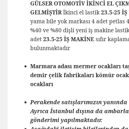
GÜLSER OTOMOTİV İKİNCİ EL ÇIK
GELMİŞTİR
İkinci el lastik
23.5-25 İ
yama bile yok markası 4 adet petlas 4
%40 ve %80 dişli yeni iş makine last
adet
23.5-25 İŞ MAKİNE
sıfır kaplam
bulunmaktadır
Marmara adası mermer ocakları taş 
demir çelik fabrikaları kömür oca
ocakları
Perakende satışlarımızın yanında 
Ayrıca İstanbul dışına da ambarlar
gönderimi yapılmaktadır.
Aşağıdaki iletişim bilgilerinden da