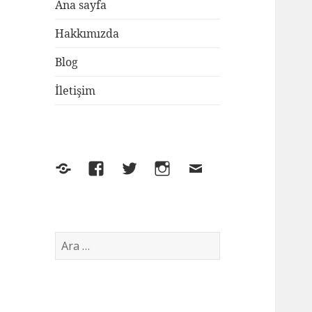
Ana sayfa
Hakkımızda
Blog
İletişim
Yelp
Facebook
Twitter
Instagram
E-
posta
Arama: