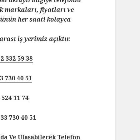
k markaları, fiyatları ve
 günün her saati kolayca
arası iş yerimiz açıktır.
2 332 59 38
3 730 40 51
 524 11 74
33 730 40 51
a Ve Ulaşabilecek Telefon