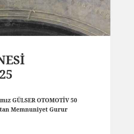
NESİ
25
rmamız GÜLSER OTOMOTİV 50
aktan Memnuniyet Gurur