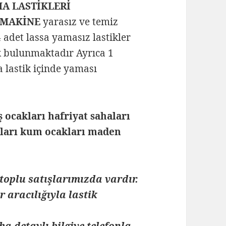
MA LASTİKLERİ
Ş MAKİNE
yarasız ve temiz
 adet lassa yamasız lastikler
ik bulunmaktadır Ayrıca 1
a lastik içinde yaması
ocakları hafriyat sahaları
kları kum ocakları maden
toplu satışlarımızda vardır.
 aracılığıyla lastik
ha detaylı bilgiye telefonla