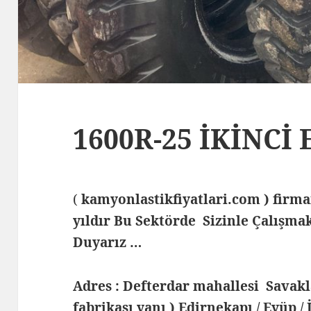
1600R-25 İKİNCİ
(
kamyonlastikfiyatlari.com ) fir
yıldır Bu Sektörde Sizinle Çalış
Duyarız …
Adres : Defterdar mahallesi Savak
fabrikası yanı ) Edirnekapı / Eyüp /