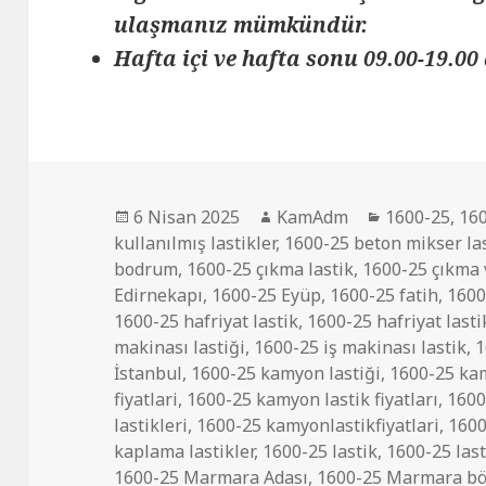
ulaşmanız mümkündür.
Hafta içi ve hafta sonu 09.00-19.00 
Yayın
Yazar
Kategoriler
6 Nisan 2025
KamAdm
1600-25
,
160
tarihi
kullanılmış lastikler
,
1600-25 beton mikser las
bodrum
,
1600-25 çıkma lastik
,
1600-25 çıkma v
Edirnekapı
,
1600-25 Eyüp
,
1600-25 fatih
,
1600
1600-25 hafriyat lastik
,
1600-25 hafriyat lasti
makinası lastiği
,
1600-25 iş makinası lastik
,
1
İstanbul
,
1600-25 kamyon lastiği
,
1600-25 kam
fiyatlari
,
1600-25 kamyon lastik fiyatları
,
1600
lastikleri
,
1600-25 kamyonlastikfiyatlari
,
1600
kaplama lastikler
,
1600-25 lastik
,
1600-25 lasti
1600-25 Marmara Adası
,
1600-25 Marmara bö