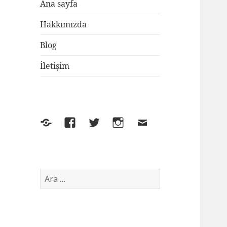
Ana sayfa
Hakkımızda
Blog
İletişim
Yelp
Facebook
Twitter
Instagram
E-
posta
Arama: