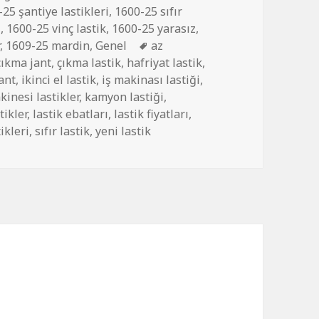
25 şantiye lastikleri
,
1600-25 sıfır
i
,
1600-25 vinç lastik
,
1600-25 yarasız
,
Etiketler
r
,
1609-25 mardin
,
Genel
az
çıkma jant
,
çıkma lastik
,
hafriyat lastik
,
jant
,
ikinci el lastik
,
iş makinası lastiği
,
kinesi lastikler
,
kamyon lastiği
,
tikler
,
lastik ebatları
,
lastik fiyatları
,
ikleri
,
sıfır lastik
,
yeni lastik