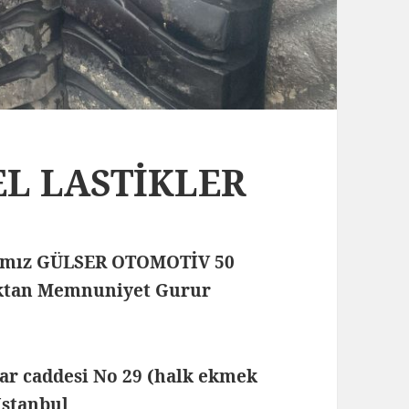
 EL LASTİKLER
mamız GÜLSER OTOMOTİV 50
maktan Memnuniyet Gurur
lar caddesi No 29 (halk ekmek
 İstanbul