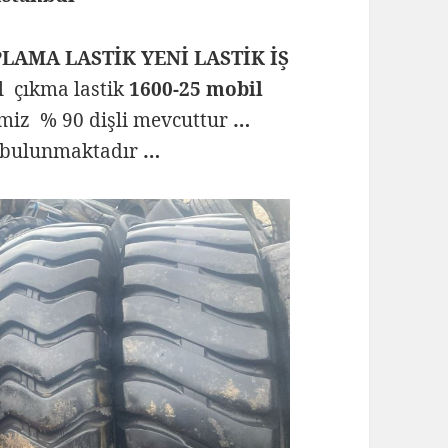
PLAMA LASTİK YENİ LASTİK İŞ
el çıkma lastik
1600-25 mobil
temiz % 90 dişli mevcuttur
…
k bulunmaktadır
…