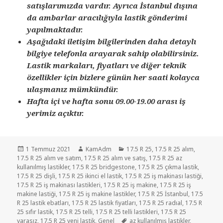
satışlarımızda vardır. Ayrıca İstanbul dışına
da ambarlar aracılığıyla lastik gönderimi
yapılmaktadır.
Aşağıdaki iletişim bilgilerinden daha detaylı
bilgiye telefonla arayarak sahip olabilirsiniz.
Lastik markaları, fiyatları ve diğer teknik
özellikler için bizlere günün her saati kolayca
ulaşmanız mümkündür.
Hafta içi ve hafta sonu 09.00-19.00 arası iş
yerimiz açıktır.
Yayın
Yazar
Kategoriler
1 Temmuz 2021
KamAdm
17.5 R 25
,
17.5 R 25 alım
,
tarihi
17.5 R 25 alım ve satım
,
17.5 R 25 alım ve satış
,
17.5 R 25 az
kullanılmış lastikler
,
17.5 R 25 bridgestone
,
17.5 R 25 çıkma lastik
,
17.5 R 25 dişli
,
17.5 R 25 ikinci el lastik
,
17.5 R 25 iş makinası lastiği
,
17.5 R 25 iş makinası lastikleri
,
17.5 R 25 iş makine
,
17.5 R 25 iş
makine lastiği
,
17.5 R 25 iş makine lastikler
,
17.5 R 25 İstanbul
,
17.5
R 25 lastik ebatları
,
17.5 R 25 lastik fiyatları
,
17.5 R 25 radıal
,
17.5 R
25 sıfır lastik
,
17.5 R 25 telli
,
17.5 R 25 telli lastikleri
,
17.5 R 25
Etiketler
yarasız
,
17.5 R 25 yeni lastik
,
Genel
az kullanılmış lastikler
,