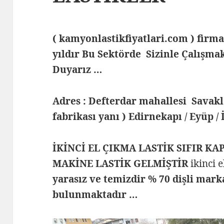
( kamyonlastikfiyatlari.com ) fi
yıldır Bu Sektörde Sizinle Çalış
Duyarız …
Adres : Defterdar mahallesi Savak
fabrikası yanı ) Edirnekapı / Eyüp /
İKİNCİ EL ÇIKMA LASTİK SIFIR KA
MAKİNE LASTİK GELMİŞTİR
ikinci 
yarasız ve temizdir % 70 dişli mark
bulunmaktadır …