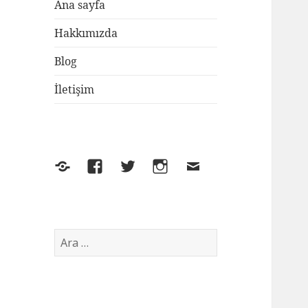
Ana sayfa
Hakkımızda
Blog
İletişim
Yelp
Facebook
Twitter
Instagram
E-
posta
Arama: