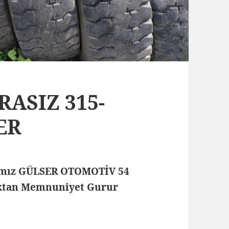
ASIZ 315-
ER
mamız GÜLSER OTOMOTİV 54
maktan Memnuniyet Gurur