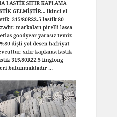
MA LASTİK SIFIR KAPLAMA
STİK GELMİŞTİR… ikinci el
astik 315/80R22.5 lastik 80
tadır. markaları pirelli lassa
etlas goodyear yarasız temiz
%80 dişli yol desen hafriyat
evcuttur. sıfır kaplama lastik
stik 315/80R22.5 linglong
leri bulunmaktadır …