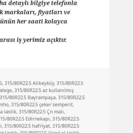
ha detaylı bilgiye telefonla
k markaları, fiyatları ve
 günün her saati kolayca
arası iş yerimiz açıktır.
r
5
,
315/80R22.5 Alibeyköy
,
315/80R22.5
 atege
,
315/80R22.5 az kullanılmış
315/80R22.5 Bayrampaşa
,
315/80R22.5
umho
,
315/80R22.5 çeker semperit
,
a lastik
,
315/80R22.5 Çn malı
,
15/80R22.5 Edirnekapı
,
315/80R22.5
h
,
315/80R22.5 hafriyat
,
315/80R22.5