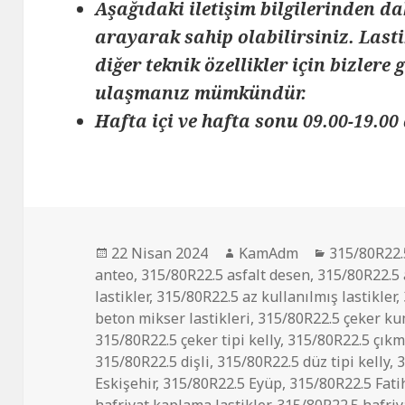
Aşağıdaki iletişim bilgilerinden da
arayarak sahip olabilirsiniz. Lasti
diğer teknik özellikler için bizlere
ulaşmanız mümkündür.
Hafta içi ve hafta sonu 09.00-19.00 
Yayın
Yazar
Kategorile
22 Nisan 2024
KamAdm
315/80R22.
tarihi
anteo
,
315/80R22.5 asfalt desen
,
315/80R22.5
lastikler
,
315/80R22.5 az kullanılmış lastikler
,
beton mikser lastikleri
,
315/80R22.5 çeker k
315/80R22.5 çeker tipi kelly
,
315/80R22.5 çıkm
315/80R22.5 dişli
,
315/80R22.5 düz tipi kelly
,
3
Eskişehir
,
315/80R22.5 Eyüp
,
315/80R22.5 Fati