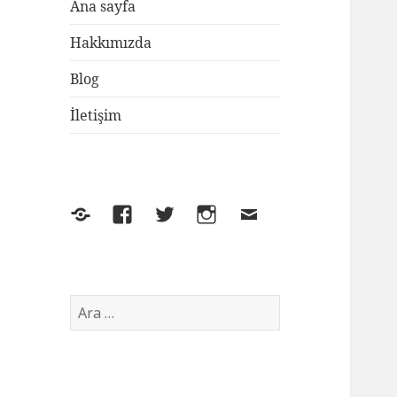
Ana sayfa
Hakkımızda
Blog
İletişim
Yelp
Facebook
Twitter
Instagram
E-
posta
Arama: