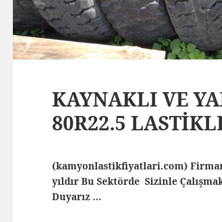
KAYNAKLI VE YAR
80R22.5 LASTİKL
(kamyonlastikfiyatlari.com) Fir
yıldır Bu Sektörde Sizinle Çalış
Duyarız …