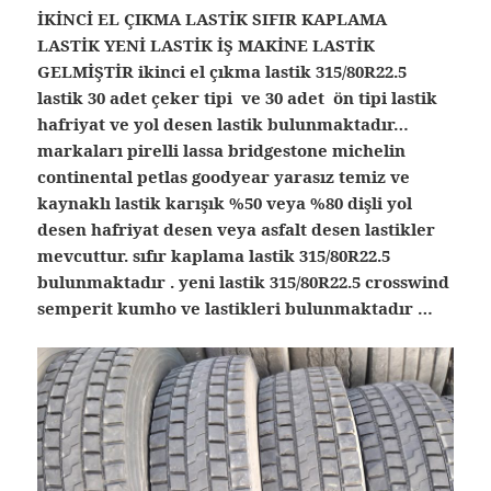
İKİNCİ EL ÇIKMA LASTİK SIFIR KAPLAMA
LASTİK YENİ LASTİK İŞ MAKİNE LASTİK
GELMİŞTİR ikinci el çıkma lastik 315/80R22.5
lastik 30 adet çeker tipi ve 30 adet ön tipi lastik
hafriyat ve yol desen lastik bulunmaktadır…
markaları pirelli lassa bridgestone michelin
continental petlas goodyear yarasız temiz ve
kaynaklı lastik karışık %50 veya %80 dişli yol
desen hafriyat desen veya asfalt desen lastikler
mevcuttur. sıfır kaplama lastik 315/80R22.5
bulunmaktadır . yeni lastik 315/80R22.5 crosswind
semperit kumho ve lastikleri bulunmaktadır …