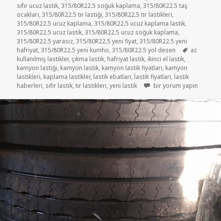
sıfır ucuz lastik
,
315/80R22.5 soğuk kaplama
,
315/80R22.5 taş
ocakları
,
315/80R22.5 tır lastiği
,
315/80R22.5 tır lastikleri
,
315/80R22.5 ucuz kaplama
,
315/80R22.5 ucuz kaplama lastik
,
315/80R22.5 ucuz lastik
,
315/80R22.5 ucuz soğuk kaplama
,
315/80R22.5 yarasız
,
315/80R22.5 yeni fiyat
,
315/80R22.5 yeni
Etiketler
hafriyat
,
315/80R22.5 yeni kumho
,
315/80R22.5 yol desen
az
kullanılmış lastikler
,
çıkma lastik
,
hafriyat lastik
,
ikinci el lastik
,
kamyon lastiği
,
kamyon lastik
,
kamyon lastik fiyatları
,
kamyon
lastikleri
,
kaplama lastikler
,
lastik ebatları
,
lastik fiyatları
,
lastik
315/80R22.5 İKİNCİ EL Ç
haberleri
,
sıfır lastik
,
tır lastikleri
,
yeni lastik
bir yorum yapın