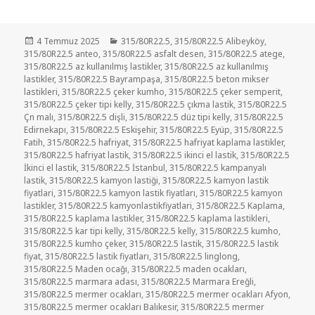
Yayın
Kategoriler
4 Temmuz 2025
315/80R22.5
,
315/80R22.5 Alibeyköy
,
tarihi
315/80R22.5 anteo
,
315/80R22.5 asfalt desen
,
315/80R22.5 atege
,
315/80R22.5 az kullanılmış lastikler
,
315/80R22.5 az kullanılmış
lastikler
,
315/80R22.5 Bayrampaşa
,
315/80R22.5 beton mikser
lastikleri
,
315/80R22.5 çeker kumho
,
315/80R22.5 çeker semperit
,
315/80R22.5 çeker tipi kelly
,
315/80R22.5 çıkma lastik
,
315/80R22.5
Çn malı
,
315/80R22.5 dişli
,
315/80R22.5 düz tipi kelly
,
315/80R22.5
Edirnekapı
,
315/80R22.5 Eskişehir
,
315/80R22.5 Eyüp
,
315/80R22.5
Fatih
,
315/80R22.5 hafriyat
,
315/80R22.5 hafriyat kaplama lastikler
,
315/80R22.5 hafriyat lastik
,
315/80R22.5 ikinci el lastik
,
315/80R22.5
İkinci el lastik
,
315/80R22.5 İstanbul
,
315/80R22.5 kampanyalı
lastik
,
315/80R22.5 kamyon lastiği
,
315/80R22.5 kamyon lastik
fiyatlari
,
315/80R22.5 kamyon lastik fiyatları
,
315/80R22.5 kamyon
lastikler
,
315/80R22.5 kamyonlastikfiyatlari
,
315/80R22.5 Kaplama
,
315/80R22.5 kaplama lastikler
,
315/80R22.5 kaplama lastikleri
,
315/80R22.5 kar tipi kelly
,
315/80R22.5 kelly
,
315/80R22.5 kumho
,
315/80R22.5 kumho çeker
,
315/80R22.5 lastik
,
315/80R22.5 lastik
fiyat
,
315/80R22.5 lastik fiyatları
,
315/80R22.5 linglong
,
315/80R22.5 Maden ocağı
,
315/80R22.5 maden ocakları
,
315/80R22.5 marmara adası
,
315/80R22.5 Marmara Ereğli
,
315/80R22.5 mermer ocakları
,
315/80R22.5 mermer ocakları Afyon
,
315/80R22.5 mermer ocakları Balıkesir
,
315/80R22.5 mermer