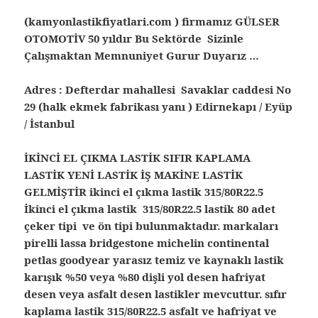
(kamyonlastikfiyatlari.com ) firmamız GÜLSER
OTOMOTİV 50 yıldır Bu Sektörde Sizinle
Çalışmaktan Memnuniyet Gurur Duyarız …
Adres : Defterdar mahallesi Savaklar caddesi No
29 (halk ekmek fabrikası yanı ) Edirnekapı / Eyüp
/ İstanbul
İKİNCİ EL ÇIKMA LASTİK SIFIR KAPLAMA
LASTİK YENİ LASTİK İŞ MAKİNE LASTİK
GELMİŞTİR ikinci el çıkma lastik 315/80R22.5
İkinci el çıkma lastik 315/80R22.5 lastik 80 adet
çeker tipi ve ön tipi bulunmaktadır. markaları
pirelli lassa bridgestone michelin continental
petlas goodyear yarasız temiz ve kaynaklı lastik
karışık %50 veya %80 dişli yol desen hafriyat
desen veya asfalt desen lastikler mevcuttur. sıfır
kaplama lastik 315/80R22.5 asfalt ve hafriyat ve