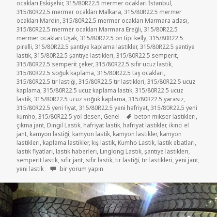
ocakları Eskişehir
,
315/80R22.5 mermer ocakları İstanbul
,
315/80R22.5 mermer ocakları Malkara
,
315/80R22.5 mermer
ocakları Mardin
,
315/80R22.5 mermer ocakları Marmara adası
,
315/80R22.5 mermer ocakları Marmara Ereğli
,
315/80R22.5
mermer ocakları Uşak
,
315/80R22.5 ön tipi kelly
,
315/80R22.5
pirelli
,
315/80R22.5 şantiye kaplama lastikler
,
315/80R22.5 şantiye
lastik
,
315/80R22.5 şantiye lastikleri
,
315/80R22.5 semperit
,
315/80R22.5 semperit çeker
,
315/80R22.5 sıfır ucuz lastik
,
315/80R22.5 soğuk kaplama
,
315/80R22.5 taş ocakları
,
315/80R22.5 tır lastiği
,
315/80R22.5 tır lastikleri
,
315/80R22.5 ucuz
kaplama
,
315/80R22.5 ucuz kaplama lastik
,
315/80R22.5 ucuz
lastik
,
315/80R22.5 ucuz soğuk kaplama
,
315/80R22.5 yarasız
,
315/80R22.5 yeni fiyat
,
315/80R22.5 yeni hafriyat
,
315/80R22.5 yeni
Etiketler
kumho
,
315/80R22.5 yol desen
,
Genel
beton mikser lastikleri
,
çıkma jant
,
Dingil Lastik
,
hafriyat lastik
,
hafriyat lastikler
,
ikinci el
jant
,
kamyon lastiği
,
kamyon lastik
,
kamyon lastikler
,
kamyon
lastikleri
,
kaplama lastikler
,
kış lastik
,
Kumho Lastik
,
lastik ebatları
,
lastik fiyatları
,
lastik haberleri
,
Linglong Lastik
,
şantiye lastikleri
,
semperit lastik
,
sıfır jant
,
sıfır lastik
,
tır lastiği
,
tır lastikleri
,
yeni jant
,
315/80R22.5 SIFIR YENİ LASTİK için
yeni lastik
bir yorum yapın