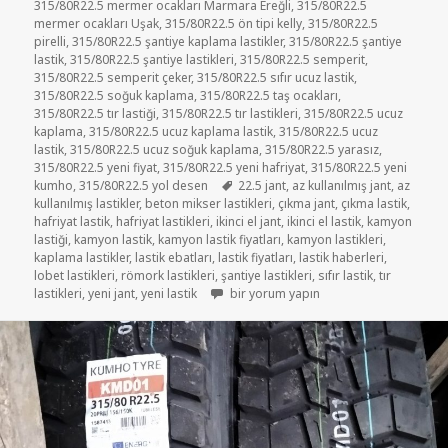
315/80R22.5 mermer ocakları Marmara Ereğli
,
315/80R22.5
mermer ocakları Uşak
,
315/80R22.5 ön tipi kelly
,
315/80R22.5
pirelli
,
315/80R22.5 şantiye kaplama lastikler
,
315/80R22.5 şantiye
lastik
,
315/80R22.5 şantiye lastikleri
,
315/80R22.5 semperit
,
315/80R22.5 semperit çeker
,
315/80R22.5 sıfır ucuz lastik
,
315/80R22.5 soğuk kaplama
,
315/80R22.5 taş ocakları
,
315/80R22.5 tır lastiği
,
315/80R22.5 tır lastikleri
,
315/80R22.5 ucuz
kaplama
,
315/80R22.5 ucuz kaplama lastik
,
315/80R22.5 ucuz
lastik
,
315/80R22.5 ucuz soğuk kaplama
,
315/80R22.5 yarasız
,
315/80R22.5 yeni fiyat
,
315/80R22.5 yeni hafriyat
,
315/80R22.5 yeni
Etiketler
kumho
,
315/80R22.5 yol desen
22.5 jant
,
az kullanılmış jant
,
az
kullanılmış lastikler
,
beton mikser lastikleri
,
çıkma jant
,
çıkma lastik
,
hafriyat lastik
,
hafriyat lastikleri
,
ikinci el jant
,
ikinci el lastik
,
kamyon
lastiği
,
kamyon lastik
,
kamyon lastik fiyatları
,
kamyon lastikleri
,
kaplama lastikler
,
lastik ebatları
,
lastik fiyatları
,
lastik haberleri
,
lobet lastikleri
,
römork lastikleri
,
şantiye lastikleri
,
sıfır lastik
,
tır
315/80R22.5 ŞANTİYE VE HAFRİYAT LAST
lastikleri
,
yeni jant
,
yeni lastik
bir yorum yapın