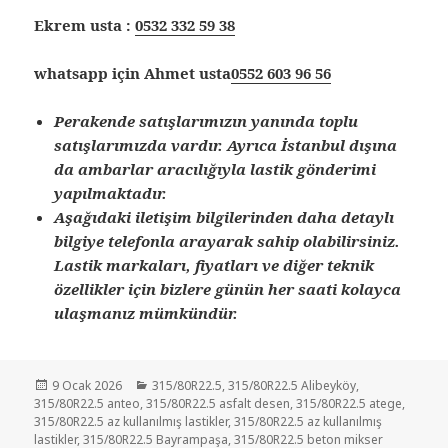
Ekrem usta :
0532 332 59 38
whatsapp için Ahmet usta
0552 603 96 56
Perakende satışlarımızın yanında toplu
satışlarımızda vardır. Ayrıca İstanbul dışına
da ambarlar aracılığıyla lastik gönderimi
yapılmaktadır.
Aşağıdaki iletişim bilgilerinden daha detaylı
bilgiye telefonla arayarak sahip olabilirsiniz.
Lastik markaları, fiyatları ve diğer teknik
özellikler için bizlere günün her saati kolayca
ulaşmanız mümkündür.
Yayın
Kategoriler
9 Ocak 2026
315/80R22.5
,
315/80R22.5 Alibeyköy
,
tarihi
315/80R22.5 anteo
,
315/80R22.5 asfalt desen
,
315/80R22.5 atege
,
315/80R22.5 az kullanılmış lastikler
,
315/80R22.5 az kullanılmış
lastikler
,
315/80R22.5 Bayrampaşa
,
315/80R22.5 beton mikser