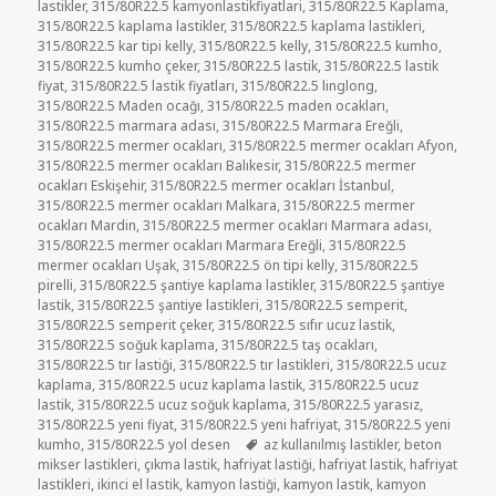
lastikler
,
315/80R22.5 kamyonlastikfiyatlari
,
315/80R22.5 Kaplama
,
315/80R22.5 kaplama lastikler
,
315/80R22.5 kaplama lastikleri
,
315/80R22.5 kar tipi kelly
,
315/80R22.5 kelly
,
315/80R22.5 kumho
,
315/80R22.5 kumho çeker
,
315/80R22.5 lastik
,
315/80R22.5 lastik
fiyat
,
315/80R22.5 lastik fiyatları
,
315/80R22.5 linglong
,
315/80R22.5 Maden ocağı
,
315/80R22.5 maden ocakları
,
315/80R22.5 marmara adası
,
315/80R22.5 Marmara Ereğli
,
315/80R22.5 mermer ocakları
,
315/80R22.5 mermer ocakları Afyon
,
315/80R22.5 mermer ocakları Balıkesir
,
315/80R22.5 mermer
ocakları Eskişehir
,
315/80R22.5 mermer ocakları İstanbul
,
315/80R22.5 mermer ocakları Malkara
,
315/80R22.5 mermer
ocakları Mardin
,
315/80R22.5 mermer ocakları Marmara adası
,
315/80R22.5 mermer ocakları Marmara Ereğli
,
315/80R22.5
mermer ocakları Uşak
,
315/80R22.5 ön tipi kelly
,
315/80R22.5
pirelli
,
315/80R22.5 şantiye kaplama lastikler
,
315/80R22.5 şantiye
lastik
,
315/80R22.5 şantiye lastikleri
,
315/80R22.5 semperit
,
315/80R22.5 semperit çeker
,
315/80R22.5 sıfır ucuz lastik
,
315/80R22.5 soğuk kaplama
,
315/80R22.5 taş ocakları
,
315/80R22.5 tır lastiği
,
315/80R22.5 tır lastikleri
,
315/80R22.5 ucuz
kaplama
,
315/80R22.5 ucuz kaplama lastik
,
315/80R22.5 ucuz
lastik
,
315/80R22.5 ucuz soğuk kaplama
,
315/80R22.5 yarasız
,
315/80R22.5 yeni fiyat
,
315/80R22.5 yeni hafriyat
,
315/80R22.5 yeni
Etiketler
kumho
,
315/80R22.5 yol desen
az kullanılmış lastikler
,
beton
mikser lastikleri
,
çıkma lastik
,
hafriyat lastiği
,
hafriyat lastik
,
hafriyat
lastikleri
,
ikinci el lastik
,
kamyon lastiği
,
kamyon lastik
,
kamyon