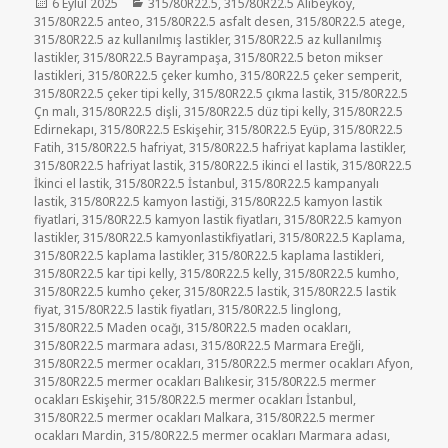
Yayın
Kategoriler
6 Eylül 2025
315/80R22.5
,
315/80R22.5 Alibeyköy
,
tarihi
315/80R22.5 anteo
,
315/80R22.5 asfalt desen
,
315/80R22.5 atege
,
315/80R22.5 az kullanılmış lastikler
,
315/80R22.5 az kullanılmış
lastikler
,
315/80R22.5 Bayrampaşa
,
315/80R22.5 beton mikser
lastikleri
,
315/80R22.5 çeker kumho
,
315/80R22.5 çeker semperit
,
315/80R22.5 çeker tipi kelly
,
315/80R22.5 çıkma lastik
,
315/80R22.5
Çn malı
,
315/80R22.5 dişli
,
315/80R22.5 düz tipi kelly
,
315/80R22.5
Edirnekapı
,
315/80R22.5 Eskişehir
,
315/80R22.5 Eyüp
,
315/80R22.5
Fatih
,
315/80R22.5 hafriyat
,
315/80R22.5 hafriyat kaplama lastikler
,
315/80R22.5 hafriyat lastik
,
315/80R22.5 ikinci el lastik
,
315/80R22.5
İkinci el lastik
,
315/80R22.5 İstanbul
,
315/80R22.5 kampanyalı
lastik
,
315/80R22.5 kamyon lastiği
,
315/80R22.5 kamyon lastik
fiyatlari
,
315/80R22.5 kamyon lastik fiyatları
,
315/80R22.5 kamyon
lastikler
,
315/80R22.5 kamyonlastikfiyatlari
,
315/80R22.5 Kaplama
,
315/80R22.5 kaplama lastikler
,
315/80R22.5 kaplama lastikleri
,
315/80R22.5 kar tipi kelly
,
315/80R22.5 kelly
,
315/80R22.5 kumho
,
315/80R22.5 kumho çeker
,
315/80R22.5 lastik
,
315/80R22.5 lastik
fiyat
,
315/80R22.5 lastik fiyatları
,
315/80R22.5 linglong
,
315/80R22.5 Maden ocağı
,
315/80R22.5 maden ocakları
,
315/80R22.5 marmara adası
,
315/80R22.5 Marmara Ereğli
,
315/80R22.5 mermer ocakları
,
315/80R22.5 mermer ocakları Afyon
,
315/80R22.5 mermer ocakları Balıkesir
,
315/80R22.5 mermer
ocakları Eskişehir
,
315/80R22.5 mermer ocakları İstanbul
,
315/80R22.5 mermer ocakları Malkara
,
315/80R22.5 mermer
ocakları Mardin
,
315/80R22.5 mermer ocakları Marmara adası
,