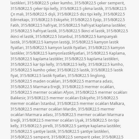
lastikleri
,
315/80R22.5 çeker kumho
,
315/80R22.5 çeker semperit
,
315/80R22.5 çeker tipi kelly
,
315/80R22.5 çıkma lastik
,
315/80R22.5
Çn malı
,
315/80R22.5 dişli
,
315/80R22.5 düz tipi kelly
,
315/80R22.5
Edirnekapı
,
315/80R22.5 Eskişehir
,
315/80R22.5 Eyüp
,
315/80R22.5
Fatih
,
315/80R22.5 hafriyat
,
315/80R22.5 hafriyat kaplama lastikler
,
315/80R22.5 hafriyat lastik
,
315/80R22.5 İkinci el lastik
,
315/80R22.5
ikinci el lastik
,
315/80R22.5 İstanbul
,
315/80R22.5 kampanyalı
lastik
,
315/80R22.5 kamyon lastiği
,
315/80R22.5 kamyon lastik
fiyatlari
,
315/80R22.5 kamyon lastik fiyatları
,
315/80R22.5 kamyon
lastikler
,
315/80R22.5 kamyonlastikfiyatlari
,
315/80R22.5 Kaplama
,
315/80R22.5 kaplama lastikler
,
315/80R22.5 kaplama lastikleri
,
315/80R22.5 kar tipi kelly
,
315/80R22.5 kelly
,
315/80R22.5 kumho
,
315/80R22.5 kumho çeker
,
315/80R22.5 lastik
,
315/80R22.5 lastik
fiyat
,
315/80R22.5 lastik fiyatları
,
315/80R22.5 linglong
,
315/80R22.5 maden ocakları
,
315/80R22.5 marmara adası
,
315/80R22.5 Marmara Ereğli
,
315/80R22.5 mermer ocakları
,
315/80R22.5 mermer ocakları Afyon
,
315/80R22.5 mermer ocakları
Balıkesir
,
315/80R22.5 mermer ocakları Eskişehir
,
315/80R22.5
mermer ocakları İstanbul
,
315/80R22.5 mermer ocakları Malkara
,
315/80R22.5 mermer ocakları Mardin
,
315/80R22.5 mermer
ocakları Marmara adası
,
315/80R22.5 mermer ocakları Marmara
Ereğli
,
315/80R22.5 mermer ocakları Uşak
,
315/80R22.5 ön tipi
kelly
,
315/80R22.5 pirelli
,
315/80R22.5 şantiye kaplama lastikler
,
315/80R22.5 şantiye lastik
,
315/80R22.5 şantiye lastikleri
,
315/80R22.5 semperit
,
315/80R22.5 semperit çeker
,
315/80R22.5