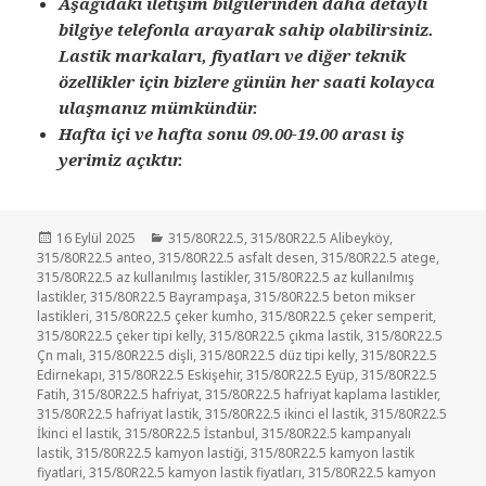
Aşağıdaki iletişim bilgilerinden daha detaylı
bilgiye telefonla arayarak sahip olabilirsiniz.
Lastik markaları, fiyatları ve diğer teknik
özellikler için bizlere günün her saati kolayca
ulaşmanız mümkündür.
Hafta içi ve hafta sonu 09.00-19.00 arası iş
yerimiz açıktır.
Yayın
Kategoriler
16 Eylül 2025
315/80R22.5
,
315/80R22.5 Alibeyköy
,
tarihi
315/80R22.5 anteo
,
315/80R22.5 asfalt desen
,
315/80R22.5 atege
,
315/80R22.5 az kullanılmış lastikler
,
315/80R22.5 az kullanılmış
lastikler
,
315/80R22.5 Bayrampaşa
,
315/80R22.5 beton mikser
lastikleri
,
315/80R22.5 çeker kumho
,
315/80R22.5 çeker semperit
,
315/80R22.5 çeker tipi kelly
,
315/80R22.5 çıkma lastik
,
315/80R22.5
Çn malı
,
315/80R22.5 dişli
,
315/80R22.5 düz tipi kelly
,
315/80R22.5
Edirnekapı
,
315/80R22.5 Eskişehir
,
315/80R22.5 Eyüp
,
315/80R22.5
Fatih
,
315/80R22.5 hafriyat
,
315/80R22.5 hafriyat kaplama lastikler
,
315/80R22.5 hafriyat lastik
,
315/80R22.5 ikinci el lastik
,
315/80R22.5
İkinci el lastik
,
315/80R22.5 İstanbul
,
315/80R22.5 kampanyalı
lastik
,
315/80R22.5 kamyon lastiği
,
315/80R22.5 kamyon lastik
fiyatlari
,
315/80R22.5 kamyon lastik fiyatları
,
315/80R22.5 kamyon