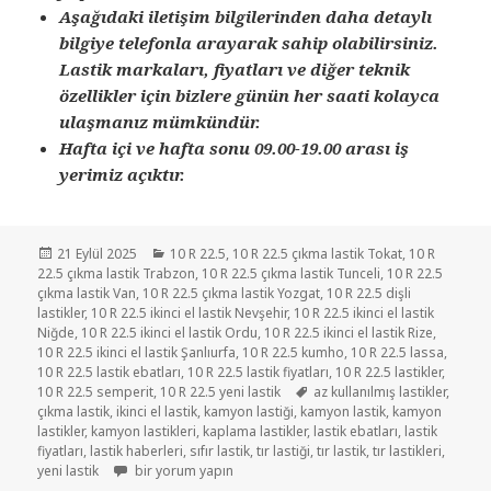
Aşağıdaki iletişim bilgilerinden daha detaylı
bilgiye telefonla arayarak sahip olabilirsiniz.
Lastik markaları, fiyatları ve diğer teknik
özellikler için bizlere günün her saati kolayca
ulaşmanız mümkündür.
Hafta içi ve hafta sonu 09.00-19.00 arası iş
yerimiz açıktır.
Yayın
Kategoriler
21 Eylül 2025
10 R 22.5
,
10 R 22.5 çıkma lastik Tokat
,
10 R
tarihi
22.5 çıkma lastik Trabzon
,
10 R 22.5 çıkma lastik Tunceli
,
10 R 22.5
çıkma lastik Van
,
10 R 22.5 çıkma lastik Yozgat
,
10 R 22.5 dişli
lastikler
,
10 R 22.5 ikinci el lastik Nevşehir
,
10 R 22.5 ikinci el lastik
Niğde
,
10 R 22.5 ikinci el lastik Ordu
,
10 R 22.5 ikinci el lastik Rize
,
10 R 22.5 ikinci el lastik Şanlıurfa
,
10 R 22.5 kumho
,
10 R 22.5 lassa
,
10 R 22.5 lastik ebatları
,
10 R 22.5 lastik fiyatları
,
10 R 22.5 lastikler
,
Etiketler
10 R 22.5 semperit
,
10 R 22.5 yeni lastik
az kullanılmış lastikler
,
çıkma lastik
,
ikinci el lastik
,
kamyon lastiği
,
kamyon lastik
,
kamyon
lastikler
,
kamyon lastikleri
,
kaplama lastikler
,
lastik ebatları
,
lastik
fiyatları
,
lastik haberleri
,
sıfır lastik
,
tır lastiği
,
tır lastik
,
tır lastikleri
,
10R22.5 İKİNCİ EL LASTİK için
yeni lastik
bir yorum yapın