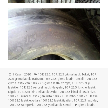
Yayın
Kategoriler
1 Kasım 2020
10 R 22.5
,
10 R 22.5 çıkma lastik Tokat
,
10 R
tarihi
22.5 çıkma lastik Trabzon
,
10 R 22.5 çıkma lastik Tunceli
,
10 R 22.5
çıkma lastik Van
,
10 R 22.5 çıkma lastik Yozgat
,
10 R 22.5 dişli
lastikler
,
10 R 22.5 ikinci el lastik Nevşehir
,
10 R 22.5 ikinci el lastik
Niğde
,
10 R 22.5 ikinci el lastik Ordu
,
10 R 22.5 ikinci el lastik Rize
,
10 R 22.5 ikinci el lastik Şanlıurfa
,
10 R 22.5 kumho
,
10 R 22.5 lassa
,
10 R 22.5 lastik ebatları
,
10 R 22.5 lastik fiyatları
,
10 R 22.5 lastikler
,
Etiketler
10 R 22.5 semperit
,
10 R 22.5 yeni lastik
,
Genel
çıkma lastik
,