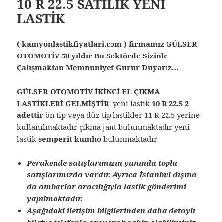
10 R 22.5 SATILIK YENİ
LASTİK
( kamyonlastikfiyatlari.com ) firmamız GÜLSER
OTOMOTİV 50 yıldır Bu Sektörde Sizinle
Çalışmaktan Memnuniyet Gurur Duyarız…
GÜLSER OTOMOTİV İKİNCİ EL ÇIKMA
LASTİKLERİ GELMİŞTİR
yeni lastik
10 R 22.5 2
adettir
ön tip veya düz tip lastikler 11 R 22.5 yerine
kullanılmaktadır çıkma jant bulunmaktadır yeni
lastik
semperit kumho
bulunmaktadır
Perakende satışlarımızın yanında toplu
satışlarımızda vardır. Ayrıca İstanbul dışına
da ambarlar aracılığıyla lastik gönderimi
yapılmaktadır.
Aşağıdaki iletişim bilgilerinden daha detaylı
bilgiye telefonla arayarak sahip olabilirsiniz.