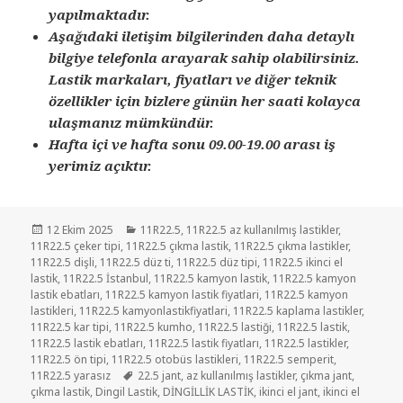
yapılmaktadır.
Aşağıdaki iletişim bilgilerinden daha detaylı
bilgiye telefonla arayarak sahip olabilirsiniz.
Lastik markaları, fiyatları ve diğer teknik
özellikler için bizlere günün her saati kolayca
ulaşmanız mümkündür.
Hafta içi ve hafta sonu 09.00-19.00 arası iş
yerimiz açıktır.
Yayın
Kategoriler
12 Ekim 2025
11R22.5
,
11R22.5 az kullanılmış lastikler
,
tarihi
11R22.5 çeker tipi
,
11R22.5 çıkma lastik
,
11R22.5 çıkma lastikler
,
11R22.5 dişli
,
11R22.5 düz ti
,
11R22.5 düz tipi
,
11R22.5 ikinci el
lastik
,
11R22.5 İstanbul
,
11R22.5 kamyon lastik
,
11R22.5 kamyon
lastik ebatları
,
11R22.5 kamyon lastik fiyatlari
,
11R22.5 kamyon
lastikleri
,
11R22.5 kamyonlastikfiyatlari
,
11R22.5 kaplama lastikler
,
11R22.5 kar tipi
,
11R22.5 kumho
,
11R22.5 lastiği
,
11R22.5 lastik
,
11R22.5 lastik ebatları
,
11R22.5 lastik fiyatları
,
11R22.5 lastikler
,
11R22.5 ön tipi
,
11R22.5 otobüs lastikleri
,
11R22.5 semperit
,
Etiketler
11R22.5 yarasız
22.5 jant
,
az kullanılmış lastikler
,
çıkma jant
,
çıkma lastik
,
Dingil Lastik
,
DİNGİLLİK LASTİK
,
ikinci el jant
,
ikinci el