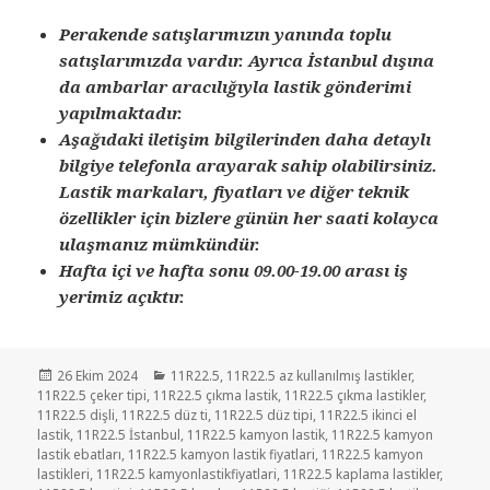
Perakende satışlarımızın yanında toplu
satışlarımızda vardır. Ayrıca İstanbul dışına
da ambarlar aracılığıyla lastik gönderimi
yapılmaktadır.
Aşağıdaki iletişim bilgilerinden daha detaylı
bilgiye telefonla arayarak sahip olabilirsiniz.
Lastik markaları, fiyatları ve diğer teknik
özellikler için bizlere günün her saati kolayca
ulaşmanız mümkündür.
Hafta içi ve hafta sonu 09.00-19.00 arası iş
yerimiz açıktır.
Yayın
Kategoriler
26 Ekim 2024
11R22.5
,
11R22.5 az kullanılmış lastikler
,
tarihi
11R22.5 çeker tipi
,
11R22.5 çıkma lastik
,
11R22.5 çıkma lastikler
,
11R22.5 dişli
,
11R22.5 düz ti
,
11R22.5 düz tipi
,
11R22.5 ikinci el
lastik
,
11R22.5 İstanbul
,
11R22.5 kamyon lastik
,
11R22.5 kamyon
lastik ebatları
,
11R22.5 kamyon lastik fiyatlari
,
11R22.5 kamyon
lastikleri
,
11R22.5 kamyonlastikfiyatlari
,
11R22.5 kaplama lastikler
,