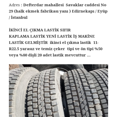
Adres
: Defterdar mahallesi Savaklar caddesi No
29 (halk ekmek fabrikası yanı ) Edirnekapı / Eyüp
/ İstanbul
İKİNCİ EL ÇIKMA LASTİK SIFIR
KAPLAMA LASTİK YENİ LASTİK İŞ MAKİNE
LASTİK GELMİŞTİR
ikinci el çıkma lastik 11-
R22.5 yarasız ve temiz çeker tipi ve ön tipi %50
veya %80 dişli 20 adet lastik mevcuttur …