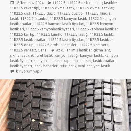
Yayın
Kategoriler
18 Temmuz 2024
11R22.5
,
11R22.5 az kullanılmış lastikler
,
tarihi
11R22.5 çeker tipi
,
11R22.5 çıkma lastik
,
11R22.5 çıkma lastikler
,
11R22.5 dişli
,
11R22.5 düz ti
,
11R22.5 düz tipi
,
11R22.5 ikinci el
lastik
,
11R22.5 İstanbul
,
11R22.5 kamyon lastik
,
11R22.5 kamyon
lastik ebatları
,
11R22.5 kamyon lastik fiyatlari
,
11R22.5 kamyon
lastikleri
,
11R22.5 kamyonlastikfiyatlari
,
11R22.5 kaplama lastikler
,
11R22.5 kar tipi
,
11R22.5 kumho
,
11R22.5 lastiği
,
11R22.5 lastik
,
11R22.5 lastik ebatları
,
11R22.5 lastik fiyatları
,
11R22.5 lastikler
,
11R22.5 ön tipi
,
11R22.5 otobüs lastikleri
,
11R22.5 semperit
,
Etiketler
11R22.5 yarasız
,
Genel
az kullanılmış lastikler
,
çıkma jant
,
çıkma lastik
,
ikinci el lastik
,
kamyon lastiği
,
kamyon lastik
,
kamyon
lastik fiyatları
,
kamyon lastikleri
,
kaplama lastikler
,
lastik ebatları
,
lastik fiyatları
,
lastik haberleri
,
sıfır lastik
,
yeni jant
,
yeni lastik
SATILIK 11R22.5 İKİNCİ EL LASTİKLER için
bir yorum yapın