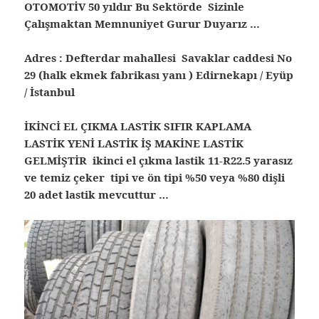
OTOMOTİV 50 yıldır Bu Sektörde Sizinle
Çalışmaktan Memnuniyet Gurur Duyarız …
Adres : Defterdar mahallesi Savaklar caddesi No
29 (halk ekmek fabrikası yanı ) Edirnekapı / Eyüp
/ İstanbul
İKİNCİ EL ÇIKMA LASTİK SIFIR KAPLAMA
LASTİK YENİ LASTİK İŞ MAKİNE LASTİK
GELMİŞTİR ikinci el çıkma lastik
11-R22.5 yarasız
ve temiz çeker tipi ve ön tipi %50 veya %80 dişli
20 adet lastik mevcuttur …