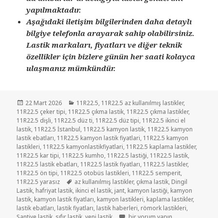
yapılmaktadır.
Aşağıdaki iletişim bilgilerinden daha detaylı
bilgiye telefonla arayarak sahip olabilirsiniz.
Lastik markaları, fiyatları ve diğer teknik
özellikler için bizlere günün her saati kolayca
ulaşmanız mümkündür.
Yayın
Kategoriler
22 Mart 2026
11R22.5
,
11R22.5 az kullanılmış lastikler
,
tarihi
11R22.5 çeker tipi
,
11R22.5 çıkma lastik
,
11R22.5 çıkma lastikler
,
11R22.5 dişli
,
11R22.5 düz ti
,
11R22.5 düz tipi
,
11R22.5 ikinci el
lastik
,
11R22.5 İstanbul
,
11R22.5 kamyon lastik
,
11R22.5 kamyon
lastik ebatları
,
11R22.5 kamyon lastik fiyatlari
,
11R22.5 kamyon
lastikleri
,
11R22.5 kamyonlastikfiyatlari
,
11R22.5 kaplama lastikler
,
11R22.5 kar tipi
,
11R22.5 kumho
,
11R22.5 lastiği
,
11R22.5 lastik
,
11R22.5 lastik ebatları
,
11R22.5 lastik fiyatları
,
11R22.5 lastikler
,
11R22.5 ön tipi
,
11R22.5 otobüs lastikleri
,
11R22.5 semperit
,
Etiketler
11R22.5 yarasız
az kullanılmış lastikler
,
çıkma lastik
,
Dingil
Lastik
,
hafriyat lastik
,
ikinci el lastik
,
jant
,
kamyon lastiği
,
kamyon
lastik
,
kamyon lastik fiyatları
,
kamyon lastikleri
,
kaplama lastikler
,
lastik ebatları
,
lastik fiyatları
,
lastik haberleri
,
römork lastikleri
,
11R22.5 İKİNCİ EL ÇIKMA RÖMORK
Şantiye lastik
,
sıfır lastik
,
yeni lastik
bir yorum yapın