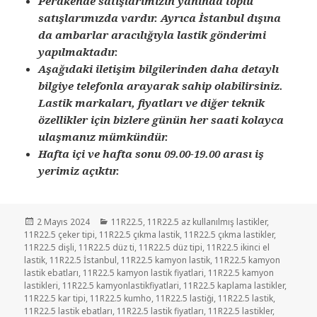
Perakende satışlarımızın yanında toplu
satışlarımızda vardır. Ayrıca İstanbul dışına
da ambarlar aracılığıyla lastik gönderimi
yapılmaktadır.
Aşağıdaki iletişim bilgilerinden daha detaylı
bilgiye telefonla arayarak sahip olabilirsiniz.
Lastik markaları, fiyatları ve diğer teknik
özellikler için bizlere günün her saati kolayca
ulaşmanız mümkündür.
Hafta içi ve hafta sonu 09.00-19.00 arası iş
yerimiz açıktır.
Yayın
Kategoriler
2 Mayıs 2024
11R22.5
,
11R22.5 az kullanılmış lastikler
,
tarihi
11R22.5 çeker tipi
,
11R22.5 çıkma lastik
,
11R22.5 çıkma lastikler
,
11R22.5 dişli
,
11R22.5 düz ti
,
11R22.5 düz tipi
,
11R22.5 ikinci el
lastik
,
11R22.5 İstanbul
,
11R22.5 kamyon lastik
,
11R22.5 kamyon
lastik ebatları
,
11R22.5 kamyon lastik fiyatlari
,
11R22.5 kamyon
lastikleri
,
11R22.5 kamyonlastikfiyatlari
,
11R22.5 kaplama lastikler
,
11R22.5 kar tipi
,
11R22.5 kumho
,
11R22.5 lastiği
,
11R22.5 lastik
,
11R22.5 lastik ebatları
,
11R22.5 lastik fiyatları
,
11R22.5 lastikler
,