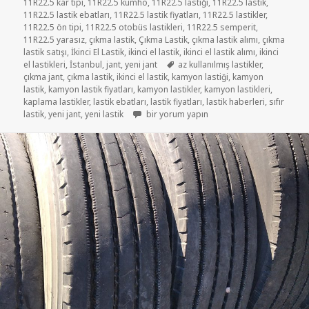
11R22.5 kar tipi
,
11R22.5 kumho
,
11R22.5 lastiği
,
11R22.5 lastik
,
11R22.5 lastik ebatları
,
11R22.5 lastik fiyatları
,
11R22.5 lastikler
,
11R22.5 ön tipi
,
11R22.5 otobüs lastikleri
,
11R22.5 semperit
,
11R22.5 yarasız
,
çıkma lastik
,
Çıkma Lastik
,
çıkma lastik alımı
,
çıkma
lastik satışı
,
İkinci El Lastik
,
ikinci el lastik
,
ikinci el lastik alımı
,
ikinci
Etiketler
el lastikleri
,
İstanbul
,
jant
,
yeni jant
az kullanılmış lastikler
,
çıkma jant
,
çıkma lastik
,
ikinci el lastik
,
kamyon lastiği
,
kamyon
lastik
,
kamyon lastik fiyatları
,
kamyon lastikler
,
kamyon lastikleri
,
kaplama lastikler
,
lastik ebatları
,
lastik fiyatları
,
lastik haberleri
,
sıfır
SATILIK 11R22.5 LASTİKLER için
lastik
,
yeni jant
,
yeni lastik
bir yorum yapın