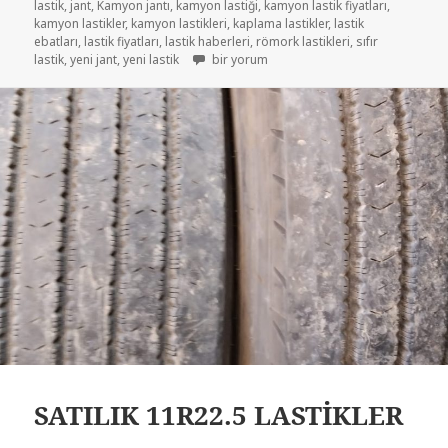
lastik
,
jant
,
Kamyon jantı
,
kamyon lastiği
,
kamyon lastik fiyatları
,
kamyon lastikler
,
kamyon lastikleri
,
kaplama lastikler
,
lastik
ebatları
,
lastik fiyatları
,
lastik haberleri
,
römork lastikleri
,
sıfır
11R22.5 ÇIKMA DİNGİLLİK LASTİKLER için
lastik
,
yeni jant
,
yeni lastik
bir yorum
SATILIK 11R22.5 LASTİKLER