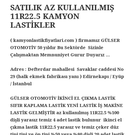
SATILIK AZ KULLANILMIŞ
11R22.5 KAMYON
LASTİKLER
( kamyonlastikfiyatlari.com ) firmamız GÜLSER
OTOMOTİV 50 yıldır Bu Sektörde Sizinle
Çalışmaktan Memnuniyet Gurur Duyarız …
Adres : Defterdar mahallesi Savaklar caddesi No
29 (halk ekmek fabrikası yanı ) Edirnekapı / Eyüp
/ İstanbul
GÜLSER OTOMOTİV İKİNCİ EL ÇIKMA LASTİK
SIFIR KAPLAMA LASTİK YENİ LASTİK İŞ MAKİNE
LASTİK GELMİŞTİR az kullanılmış 11R22.5 %100
dişli yarasız temiz 4 adet lastik bulunur ikinci el
çıkma lastik 11R22.5 yarasız ve temiz çeker düz
tipi tipi ve ön tipi %50 veya %80 dişli 20 adet lastik