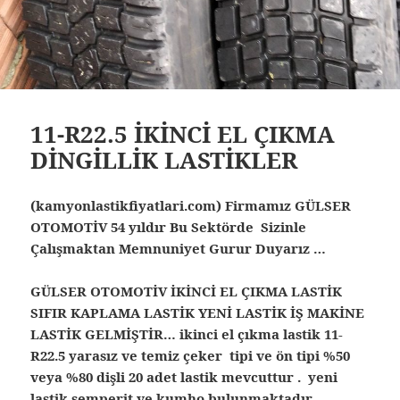
11-R22.5 İKİNCİ EL ÇIKMA
DİNGİLLİK LASTİKLER
(kamyonlastikfiyatlari.com) Firmamız GÜLSER
OTOMOTİV 54 yıldır Bu Sektörde Sizinle
Çalışmaktan Memnuniyet Gurur Duyarız …
GÜLSER OTOMOTİV İKİNCİ EL ÇIKMA LASTİK
SIFIR KAPLAMA LASTİK YENİ LASTİK İŞ MAKİNE
LASTİK GELMİŞTİR… ikinci el çıkma lastik 11-
R22.5 yarasız ve temiz çeker tipi ve ön tipi %50
veya %80 dişli 20 adet lastik mevcuttur . yeni
lastik semperit ve kumho bulunmaktadır …