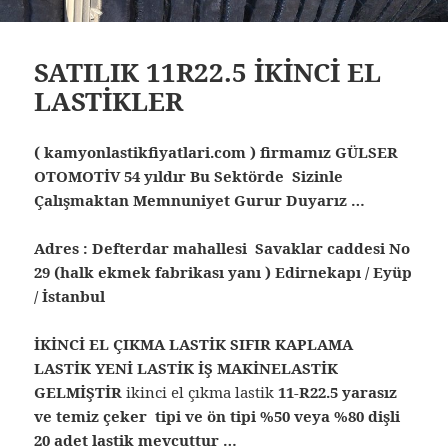
SATILIK 11R22.5 İKİNCİ EL
LASTİKLER
( kamyonlastikfiyatlari.com ) firmamız GÜLSER
OTOMOTİV 54 yıldır Bu Sektörde Sizinle
Çalışmaktan Memnuniyet Gurur Duyarız …
Adres : Defterdar mahallesi Savaklar caddesi No
29 (halk ekmek fabrikası yanı ) Edirnekapı / Eyüp
/ İstanbul
İKİNCİ EL ÇIKMA LASTİK SIFIR KAPLAMA
LASTİK YENİ LASTİK İŞ MAKİNELASTİK
GELMİŞTİR
ikinci el çıkma lastik
1
1-R22.5 yarasız
ve temiz çeker tipi ve ön tipi %50 veya %80 dişli
20 adet lastik mevcuttur …