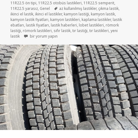
11R22.5 ön tipi
,
11R22.5 otobüs lastikleri
,
11R22.5 semperit
,
Etiketler
11R22.5 yarasız
,
Genel
az kullanılmış lastikler
,
çıkma lastik
,
ikinci el lastik
,
ikinci el lastikler
,
kamyon lastiği
,
kamyon lastik
,
kamyon lastik fiyatları
,
kamyon lastikleri
,
kaplama lastikler
,
lastik
ebatları
,
lastik fiyatları
,
lastik haberleri
,
lobet lastikleri
,
römork
lastiği
,
römork lastikleri
,
sıfır lastik
,
tır lastiği
,
tır lastikleri
,
yeni
11-R22.5 İKİNCİ EL ÇIKMA DİNGİLLİK LASTİKLER için
lastik
bir yorum yapın