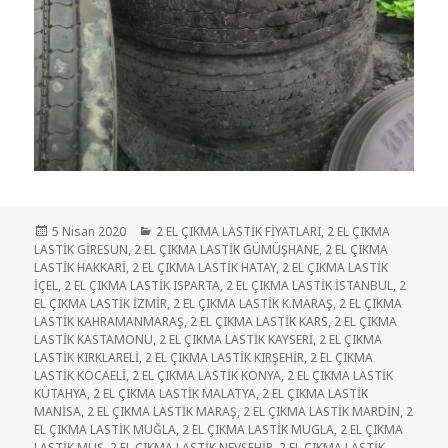
Yayın
Kategoriler
5 Nisan 2020
2 EL ÇIKMA LASTİK FİYATLARI
,
2 EL ÇIKMA
tarihi
LASTİK GİRESUN
,
2 EL ÇIKMA LASTİK GÜMÜŞHANE
,
2 EL ÇIKMA
LASTİK HAKKARİ
,
2 EL ÇIKMA LASTİK HATAY
,
2 EL ÇIKMA LASTİK
İÇEL
,
2 EL ÇIKMA LASTİK ISPARTA
,
2 EL ÇIKMA LASTİK İSTANBUL
,
2
EL ÇIKMA LASTİK İZMİR
,
2 EL ÇIKMA LASTİK K.MARAŞ
,
2 EL ÇIKMA
LASTİK KAHRAMANMARAŞ
,
2 EL ÇIKMA LASTİK KARS
,
2 EL ÇIKMA
LASTİK KASTAMONU
,
2 EL ÇIKMA LASTİK KAYSERİ
,
2 EL ÇIKMA
LASTİK KIRKLARELİ
,
2 EL ÇIKMA LASTİK KIRŞEHİR
,
2 EL ÇIKMA
LASTİK KOCAELİ
,
2 EL ÇIKMA LASTİK KONYA
,
2 EL ÇIKMA LASTİK
KÜTAHYA
,
2 EL ÇIKMA LASTİK MALATYA
,
2 EL ÇIKMA LASTİK
MANİSA
,
2 EL ÇIKMA LASTİK MARAŞ
,
2 EL ÇIKMA LASTİK MARDİN
,
2
EL ÇIKMA LASTİK MUĞLA
,
2 EL ÇIKMA LASTİK MUGLA
,
2 EL ÇIKMA
LASTİK MUŞ
,
2 EL ÇIKMA LASTİK NEVŞEHİR
,
2 EL ÇIKMA LASTİK