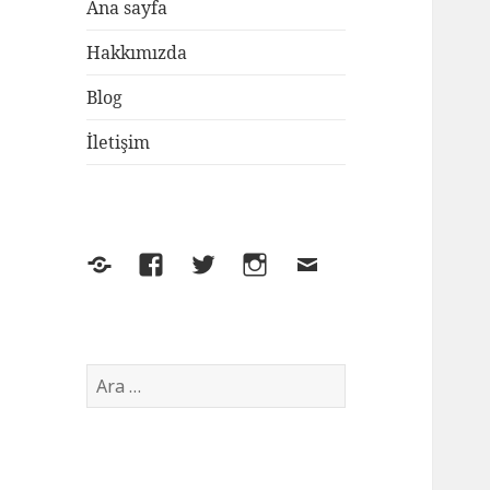
Ana sayfa
Hakkımızda
Blog
İletişim
Yelp
Facebook
Twitter
Instagram
E-
posta
Arama: