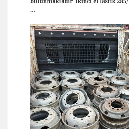
bulunmaktadır ikinci el lastik 285
…