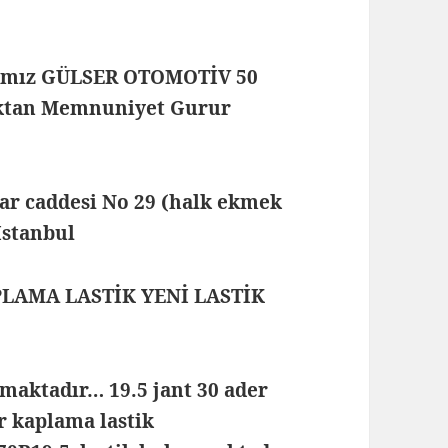
rmamız GÜLSER OTOMOTİV 50
maktan Memnuniyet Gurur
lar caddesi No 29 (halk ekmek
 İstanbul
APLAMA LASTİK YENİ LASTİK
maktadır… 19.5 jant 30 ader
ır kaplama lastik