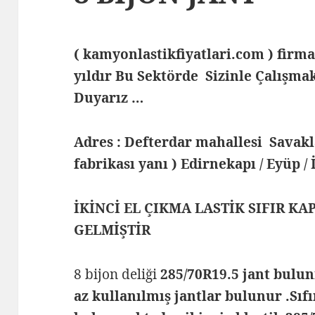
( kamyonlastikfiyatlari.com ) fi
yıldır Bu Sektörde Sizinle Çalış
Duyarız …
Adres : Defterdar mahallesi Savak
fabrikası yanı ) Edirnekapı / Eyüp /
İKİNCİ EL ÇIKMA LASTİK SIFIR K
GELMİŞTİR
8 bijon deliği
285/70R19.5 jant bulun
az kullanılmış jantlar bulunur .Sıf