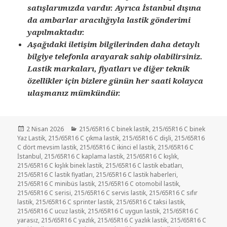
satışlarımızda vardır. Ayrıca İstanbul dışına
da ambarlar aracılığıyla lastik gönderimi
yapılmaktadır.
Aşağıdaki iletişim bilgilerinden daha detaylı
bilgiye telefonla arayarak sahip olabilirsiniz.
Lastik markaları, fiyatları ve diğer teknik
özellikler için bizlere günün her saati kolayca
ulaşmanız mümkündür.
Yayın
Kategoriler
2 Nisan 2026
215/65R16 C binek lastik
,
215/65R16 C binek
tarihi
Yaz Lastik
,
215/65R16 C çıkma lastik
,
215/65R16 C dişli
,
215/65R16
C dört mevsim lastik
,
215/65R16 C ikinci el lastik
,
215/65R16 C
İstanbul
,
215/65R16 C kaplama lastik
,
215/65R16 C kışlık
,
215/65R16 C kışlık binek lastik
,
215/65R16 C lastik ebatları
,
215/65R16 C lastik fiyatları
,
215/65R16 C lastik haberleri
,
215/65R16 C minibüs lastik
,
215/65R16 C otomobil lastik
,
215/65R16 C serisi
,
215/65R16 C servis lastik
,
215/65R16 C sıfır
lastik
,
215/65R16 C sprinter lastik
,
215/65R16 C taksi lastik
,
215/65R16 C ucuz lastik
,
215/65R16 C uygun lastik
,
215/65R16 C
yarasız
,
215/65R16 C yazlık
,
215/65R16 C yazlık lastik
,
215/65R16 C