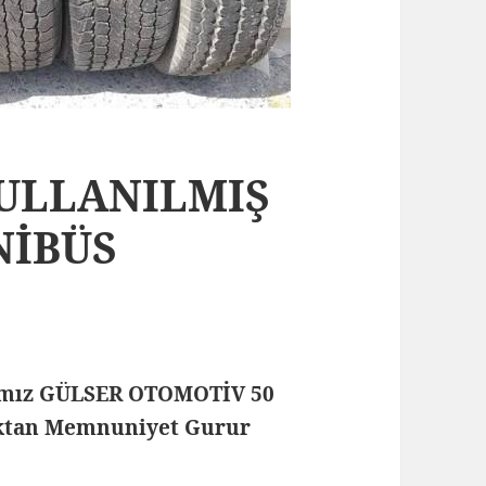
KULLANILMIŞ
NİBÜS
mamız GÜLSER OTOMOTİV 50
maktan Memnuniyet Gurur