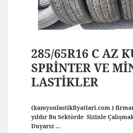
285/65R16 C AZ 
SPRİNTER VE Mİ
LASTİKLER
(kamyonlastikfiyatlari.com ) fir
yıldır Bu Sektörde Sizinle Çalış
Duyarız …