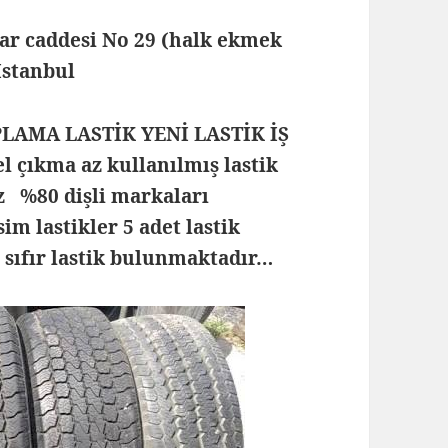
lar caddesi No 29 (halk ekmek
 İstanbul
PLAMA LASTİK YENİ LASTİK İŞ
 çıkma az kullanılmış lastik
z %80 dişli markaları
m lastikler 5 adet lastik
 sıfır lastik bulunmaktadır…