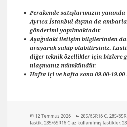
Perakende satışlarımızın yanında 
Ayrıca İstanbul dışına da ambarlar
gönderimi yapılmaktadır.
Aşağıdaki iletişim bilgilerinden da
arayarak sahip olabilirsiniz. Lasti
diğer teknik özellikler için bizlere
ulaşmanız mümkündür.
Hafta içi ve hafta sonu 09.00-19.00 
Yayın
Kategoriler
12 Temmuz 2026
285/65R16 C
,
285/65R1
tarihi
lastik
,
285/65R16 C az kullanılmış lastikler
,
28