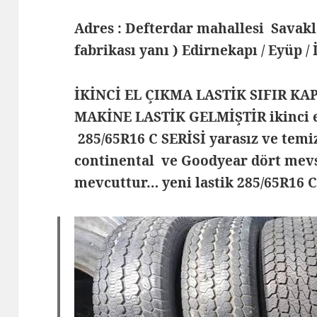
Adres : Defterdar mahallesi Savak
fabrikası yanı ) Edirnekapı / Eyüp /
İKİNCİ EL ÇIKMA LASTİK SIFIR KA
MAKİNE LASTİK GELMİŞTİR ikinci el
285/65R16 C SERİSİ yarasız ve temi
continental ve Goodyear dört mevsi
mevcuttur… yeni lastik 285/65R16 C