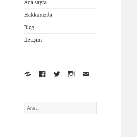
Ana sayfa
Hakkımızda
Blog
İletişim
Yelp
Facebook
Twitter
Instagram
E-
posta
Arama: