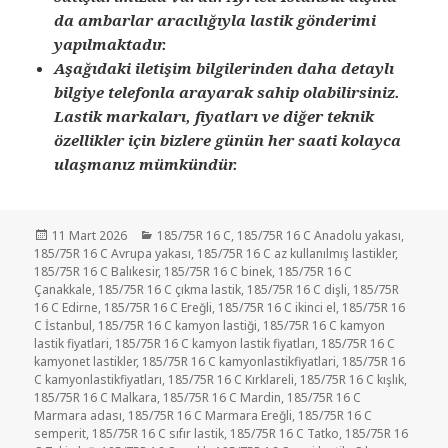
da ambarlar aracılığıyla lastik gönderimi
yapılmaktadır.
Aşağıdaki iletişim bilgilerinden daha detaylı
bilgiye telefonla arayarak sahip olabilirsiniz.
Lastik markaları, fiyatları ve diğer teknik
özellikler için bizlere günün her saati kolayca
ulaşmanız mümkündür.
Yayın
Kategoriler
11 Mart 2026
185/75R 16 C
,
185/75R 16 C Anadolu yakası
,
tarihi
185/75R 16 C Avrupa yakası
,
185/75R 16 C az kullanılmış lastikler
,
185/75R 16 C Balıkesir
,
185/75R 16 C binek
,
185/75R 16 C
Çanakkale
,
185/75R 16 C çıkma lastik
,
185/75R 16 C dişli
,
185/75R
16 C Edirne
,
185/75R 16 C Ereğli
,
185/75R 16 C ikinci el
,
185/75R 16
C İstanbul
,
185/75R 16 C kamyon lastiği
,
185/75R 16 C kamyon
lastik fiyatlari
,
185/75R 16 C kamyon lastik fiyatları
,
185/75R 16 C
kamyonet lastikler
,
185/75R 16 C kamyonlastikfiyatlari
,
185/75R 16
C kamyonlastikfiyatları
,
185/75R 16 C Kırklareli
,
185/75R 16 C kışlık
,
185/75R 16 C Malkara
,
185/75R 16 C Mardin
,
185/75R 16 C
Marmara adası
,
185/75R 16 C Marmara Ereğli
,
185/75R 16 C
semperit
,
185/75R 16 C sıfır lastik
,
185/75R 16 C Tatko
,
185/75R 16