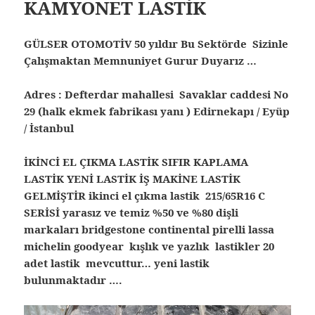
KAMYONET LASTİK
GÜLSER OTOMOTİV 50 yıldır Bu Sektörde Sizinle
Çalışmaktan Memnuniyet Gurur Duyarız …
Adres : Defterdar mahallesi Savaklar caddesi No
29 (halk ekmek fabrikası yanı ) Edirnekapı / Eyüp
/ İstanbul
İKİNCİ EL ÇIKMA LASTİK SIFIR KAPLAMA
LASTİK YENİ LASTİK İŞ MAKİNE LASTİK
GELMİŞTİR ikinci el çıkma lastik 215/65R16 C
SERİSİ yarasız ve temiz %50 ve %80 dişli
markaları bridgestone continental pirelli lassa
michelin goodyear kışlık ve yazlık lastikler 20
adet lastik mevcuttur… yeni lastik
bulunmaktadır ….