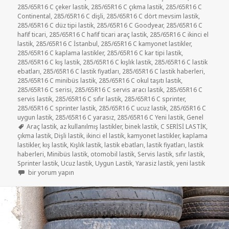
285/65R16 C çeker lastik
,
285/65R16 C çıkma lastik
,
285/65R16 C
Continental
,
285/65R16 C dişli
,
285/65R16 C dört mevsim lastik
,
285/65R16 C düz tipi lastik
,
285/65R16 C Goodyear
,
285/65R16 C
hafif ticari
,
285/65R16 C hafif ticari araç lastik
,
285/65R16 C ikinci el
lastik
,
285/65R16 C İstanbul
,
285/65R16 C kamyonet lastikler
,
285/65R16 C kaplama lastikler
,
285/65R16 C kar tipi lastik
,
285/65R16 C kış lastik
,
285/65R16 C kışlık lastik
,
285/65R16 C lastik
ebatları
,
285/65R16 C lastik fiyatları
,
285/65R16 C lastik haberleri
,
285/65R16 C minibüs lastik
,
285/65R16 C okul taşıtı lastik
,
285/65R16 C serisi
,
285/65R16 C servis aracı lastik
,
285/65R16 C
servis lastik
,
285/65R16 C sıfır lastik
,
285/65R16 C sprinter
,
285/65R16 C sprinter lastik
,
285/65R16 C ucuz lastik
,
285/65R16 C
uygun lastik
,
285/65R16 C yarasız
,
285/65R16 C Yeni lastik
,
Genel
Etiketler
Araç lastik
,
az kullanılmış lastikler
,
binek lastik
,
C SERİSİ LASTİK
,
çıkma lastik
,
Dişli lastik
,
ikinci el lastik
,
kamyonet lastikler
,
kaplama
lastikler
,
kış lastik
,
Kışlık lastik
,
lastik ebatları
,
lastik fiyatları
,
lastik
haberleri
,
Minibüs lastik
,
otomobil lastik
,
Servis lastik
,
sıfır lastik
,
Sprinter lastik
,
Ucuz lastik
,
Uygun Lastik
,
Yarasiz lastik
,
yeni lastik
285/65R16 C AZ KULLANILMIŞ SPRİNTER VE MİNİBÜS LASTİKLER için
bir yorum yapın