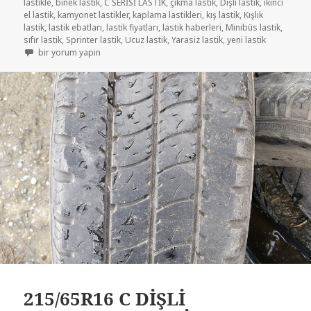
lastikle
,
binek lastik
,
C SERİSİ LASTİK
,
çıkma lastik
,
Dişli lastik
,
ikinci
el lastik
,
kamyonet lastikler
,
kaplama lastikleri
,
kış lastik
,
Kışlık
lastik
,
lastik ebatları
,
lastik fiyatları
,
lastik haberleri
,
Minibüs lastik
,
sıfır lastik
,
Sprinter lastik
,
Ucuz lastik
,
Yarasiz lastik
,
yeni lastik
235/65R16 C SERİSİ ÇIKMA LASTİK için
bir yorum yapın
215/65R16 C DİŞLİ