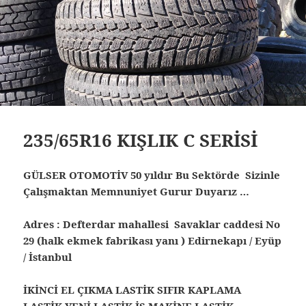
235/65R16 KIŞLIK C SERİSİ
GÜLSER OTOMOTİV 50 yıldır Bu Sektörde Sizinle
Çalışmaktan Memnuniyet Gurur Duyarız …
Adres : Defterdar mahallesi Savaklar caddesi No
29 (halk ekmek fabrikası yanı ) Edirnekapı / Eyüp
/ İstanbul
İKİNCİ EL ÇIKMA LASTİK SIFIR KAPLAMA
LASTİK YENİ LASTİK İŞ MAKİNE LASTİK