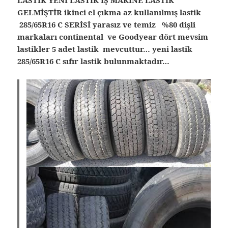
LASTİK YENİ LASTİK İŞ MAKİNE LASTİK
GELMİŞTİR ikinci el çıkma az kullanılmış lastik
285/65R16 C SERİSİ yarasız ve temiz %80 dişli
markaları continental ve Goodyear dört mevsim
lastikler 5 adet lastik mevcuttur… yeni lastik
285/65R16 C sıfır lastik bulunmaktadır…