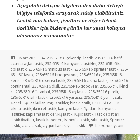
Aşağıdaki iletişim bilgilerinden daha detaylı
bilgiye telefonla arayarak sahip olabilirsiniz.
Lastik markaları, fiyatları ve diğer teknik
özellikler için bizlere günün her saati kolayca
ulaşmanız mümkündür.
Yayın
Kategoriler
6 Mart 2026
235 65R16 çeker tipi lastik
,
235 65R16 hafif
tarihi
ticari araçlar lastik
,
235 65R16 kamyonet lastikler
,
235 65R16 kar
tipi lastik
,
235 65R16 minibüs lastik
,
235 65R16 sprinter lastik
,
235-
65-16C lastik
,
235/65R16 bridgestone
,
235/65R16 c
,
235/65R16 c
serisi
,
235/65R16 c serisi lastik
,
235/65R16 çıkma lastik
,
235/65R16
continental
,
235/65R16 dişli
,
235/65R16 goodyear
,
235/65R16 ikinci
el
,
235/65R16 İstanbul
,
235/65R16 kış lastik
,
235/65R16 pirelli
,
235/65R16 sıfır lastik
,
235/65R16 yarasız
,
235/65R16 yeni lastik
,
Etiketler
Genel
az kullanılmış lastikler
,
binek lastik
,
C SERİSİ LASTİK
,
çıkma lastik
,
ikinci el lastik
,
kamyon lastik fiyatları
,
kamyonet
lastikler
,
kaplama lastikler
,
kış lastik
,
Kışlık lastik
,
lastik ebatları
,
lastik fiyatları
,
lastik haberleri
,
Minibüs lastik
,
sıfır lastik
,
Sprinter
235/65R16 KIŞLIK C SERİSİ 
lastik
,
Ucuz lastik
,
Uygun Lastik
,
yeni lastik
bir yorum yapın