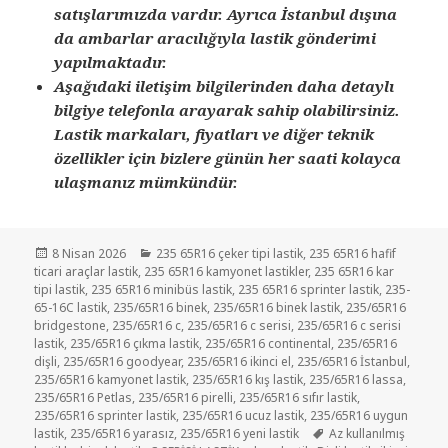
satışlarımızda vardır. Ayrıca İstanbul dışına
da ambarlar aracılığıyla lastik gönderimi
yapılmaktadır.
Aşağıdaki iletişim bilgilerinden daha detaylı
bilgiye telefonla arayarak sahip olabilirsiniz.
Lastik markaları, fiyatları ve diğer teknik
özellikler için bizlere günün her saati kolayca
ulaşmanız mümkündür.
Yayın
Kategoriler
8 Nisan 2026
235 65R16 çeker tipi lastik
,
235 65R16 hafif
tarihi
ticari araçlar lastik
,
235 65R16 kamyonet lastikler
,
235 65R16 kar
tipi lastik
,
235 65R16 minibüs lastik
,
235 65R16 sprinter lastik
,
235-
65-16C lastik
,
235/65R16 binek
,
235/65R16 binek lastik
,
235/65R16
bridgestone
,
235/65R16 c
,
235/65R16 c serisi
,
235/65R16 c serisi
lastik
,
235/65R16 çıkma lastik
,
235/65R16 continental
,
235/65R16
dişli
,
235/65R16 goodyear
,
235/65R16 ikinci el
,
235/65R16 İstanbul
,
235/65R16 kamyonet lastik
,
235/65R16 kış lastik
,
235/65R16 lassa
,
235/65R16 Petlas
,
235/65R16 pirelli
,
235/65R16 sıfır lastik
,
235/65R16 sprinter lastik
,
235/65R16 ucuz lastik
,
235/65R16 uygun
Etiketler
lastik
,
235/65R16 yarasız
,
235/65R16 yeni lastik
Az kullanılmış