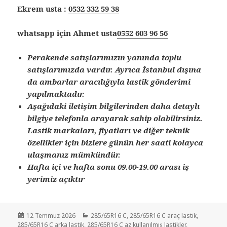
Ekrem usta :
0532 332 59 38
whatsapp için Ahmet usta
0552 603 96 56
Perakende satışlarımızın yanında toplu
satışlarımızda vardır. Ayrıca İstanbul dışına
da ambarlar aracılığıyla lastik gönderimi
yapılmaktadır.
Aşağıdaki iletişim bilgilerinden daha detaylı
bilgiye telefonla arayarak sahip olabilirsiniz.
Lastik markaları, fiyatları ve diğer teknik
özellikler için bizlere günün her saati kolayca
ulaşmanız mümkündür.
Hafta içi ve hafta sonu 09.00-19.00 arası iş
yerimiz açıktır
Yayın
Kategoriler
12 Temmuz 2026
285/65R16 C
,
285/65R16 C araç lastik
,
tarihi
285/65R16 C arka lastik
,
285/65R16 C az kullanılmış lastikler
,