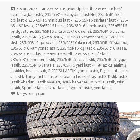
Yayın
Kategoriler
8 Mart 2026
235 65R16 çeker tipi lastik
,
235 65R16 hafif
tarihi
ticari araçlar lastik
,
235 65R16 kamyonet lastikler
,
235 65R16 kar
tipi lastik
,
235 65R16 minibüs lastik
,
235 65R16 sprinter lastik
,
235-
65-16C lastik
,
235/65R16 binek
,
235/65R16 binek lastik
,
235/65R16
bridgestone
,
235/65R16 c
,
235/65R16 c serisi
,
235/65R16 c serisi
lastik
,
235/65R16 çıkma lastik
,
235/65R16 continental
,
235/65R16
dişli
,
235/65R16 goodyear
,
235/65R16 ikinci el
,
235/65R16 İstanbul
,
235/65R16 kamyonet lastik
,
235/65R16 kış lastik
,
235/65R16 lassa
,
235/65R16 Petlas
,
235/65R16 pirelli
,
235/65R16 sıfır lastik
,
235/65R16 sprinter lastik
,
235/65R16 ucuz lastik
,
235/65R16 uygun
Etiketler
lastik
,
235/65R16 yarasız
,
235/65R16 yeni lastik
az kullanılmış
lastikler
,
binek lastik
,
C SERİSİ LASTİK
,
çıkma lastik
,
Dişli lastik
,
ikinci
el lastik
,
kamyonet lastikler
,
kaplama lastikler
,
kış lastik
,
Kışlık lastik
,
lastik ebatları
,
lastik fiyatları
,
lastik haberleri
,
Minibüs lastik
,
sıfır
lastik
,
Sprinter lastik
,
Ucuz lastik
,
Uygun Lastik
,
yeni lastik
Sprinter lastik 235/65R16 yazlık lastikler için
bir yorum yapın