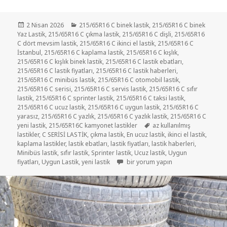
Yayın
Kategoriler
2 Nisan 2026
215/65R16 C binek lastik
,
215/65R16 C binek
tarihi
Yaz Lastik
,
215/65R16 C çıkma lastik
,
215/65R16 C dişli
,
215/65R16
C dört mevsim lastik
,
215/65R16 C ikinci el lastik
,
215/65R16 C
İstanbul
,
215/65R16 C kaplama lastik
,
215/65R16 C kışlık
,
215/65R16 C kışlık binek lastik
,
215/65R16 C lastik ebatları
,
215/65R16 C lastik fiyatları
,
215/65R16 C lastik haberleri
,
215/65R16 C minibüs lastik
,
215/65R16 C otomobil lastik
,
215/65R16 C serisi
,
215/65R16 C servis lastik
,
215/65R16 C sıfır
lastik
,
215/65R16 C sprinter lastik
,
215/65R16 C taksi lastik
,
215/65R16 C ucuz lastik
,
215/65R16 C uygun lastik
,
215/65R16 C
yarasız
,
215/65R16 C yazlık
,
215/65R16 C yazlık lastik
,
215/65R16 C
Etiketler
yeni lastik
,
215/65R16C kamyonet lastikler
az kullanılmış
lastikler
,
C SERİSİ LASTİK
,
çıkma lastik
,
En ucuz lastik
,
ikinci el lastik
,
kaplama lastikler
,
lastik ebatları
,
lastik fiyatları
,
lastik haberleri
,
Minibüs lastik
,
sıfır lastik
,
Sprinter lastik
,
Ucuz lastik
,
Uygun
215/65R16 C DİŞLİ KAMYONET LASTİ
fiyatları
,
Uygun Lastik
,
yeni lastik
bir yorum yapın