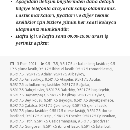
Aşağıdaki iletişim bilgilerinden daha detaylı
bilgiye telefonla arayarak sahip olabilirsiniz.
Lastik markaları, fiyatları ve diğer teknik
özellikler için bizlere günün her saati kolayca
ulaşmanız mümkündür.
Hafta içi ve hafta sonu 09.00-19.00 arası iş
yerimiz açıktır.
Yayın
Kategoriler
13 Ekim 2021
9.5 17.5
,
9.5 17.5 az kullanılmış lastikler
,
9.5
tarihi
17.5 çıkma lastik
,
9.5 17.5 ikinci el lastik
,
9.5 17.5 römork lastiği
,
9.5R17.5
,
9.5R17.5 Adalar
,
9.5R17.5 Alibeyköy
,
9.5R17.5 Arnavutköy
,
9.5R17.5 Ataşehir
,
9.5R17.5 Avcılar
,
9.5R17.5 az kullanılmış lastikler
,
9.5R17.5 Bağcılar
,
9.5R17.5 Bahçelievler
,
9.5R17.5 Bakırköy
,
9.5R17.5 başakşehir
,
9.5R17.5 Bayrampaşa
,
9.5R17.5 beşiktaş
,
9.5R17.5 Beykoz
,
9.5R17.5 Beylikdüzü
,
9.5R17.5 Beyoğlu
,
9.5R17.5 Büyükçekmece
,
9.5R17.5 Çatalca
,
9.5R17.5 Çekmeköy
,
9.5R17.5 çıkma lastik
,
9.5R17.5 çıkma lastikler
,
9.5R17.5 dorse lastiği
,
9.5R17.5 dorse
lastikleri
,
9.5R17.5 düz tipi
,
9.5R17.5 Esenler
,
9.5R17.5 Eyüpsultan
,
9.5R17.5 Fatih
,
9.5R17.5 Gaziosmanpaşa
,
9.5R17.5 goodyear
,
9.5R17.5 Güngören
,
9.5R17.5 ikinci el lastik
,
9.5R17.5 İstanbul
,