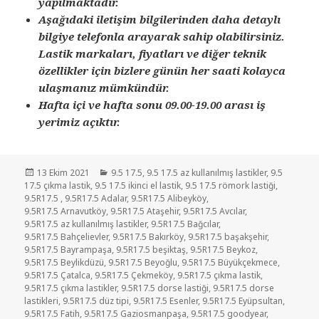
yapılmaktadır.
Aşağıdaki iletişim bilgilerinden daha detaylı
bilgiye telefonla arayarak sahip olabilirsiniz.
Lastik markaları, fiyatları ve diğer teknik
özellikler için bizlere günün her saati kolayca
ulaşmanız mümkündür.
Hafta içi ve hafta sonu 09.00-19.00 arası iş
yerimiz açıktır.
Yayın
Kategoriler
13 Ekim 2021
9.5 17.5
,
9.5 17.5 az kullanılmış lastikler
,
9.5
tarihi
17.5 çıkma lastik
,
9.5 17.5 ikinci el lastik
,
9.5 17.5 römork lastiği
,
9.5R17.5
,
9.5R17.5 Adalar
,
9.5R17.5 Alibeyköy
,
9.5R17.5 Arnavutköy
,
9.5R17.5 Ataşehir
,
9.5R17.5 Avcılar
,
9.5R17.5 az kullanılmış lastikler
,
9.5R17.5 Bağcılar
,
9.5R17.5 Bahçelievler
,
9.5R17.5 Bakırköy
,
9.5R17.5 başakşehir
,
9.5R17.5 Bayrampaşa
,
9.5R17.5 beşiktaş
,
9.5R17.5 Beykoz
,
9.5R17.5 Beylikdüzü
,
9.5R17.5 Beyoğlu
,
9.5R17.5 Büyükçekmece
,
9.5R17.5 Çatalca
,
9.5R17.5 Çekmeköy
,
9.5R17.5 çıkma lastik
,
9.5R17.5 çıkma lastikler
,
9.5R17.5 dorse lastiği
,
9.5R17.5 dorse
lastikleri
,
9.5R17.5 düz tipi
,
9.5R17.5 Esenler
,
9.5R17.5 Eyüpsultan
,
9.5R17.5 Fatih
,
9.5R17.5 Gaziosmanpaşa
,
9.5R17.5 goodyear
,