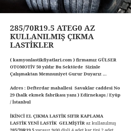
285/70R19.5 ATEG0 AZ
KULLANILMIŞ ÇIKMA
LASTİKLER
( kamyonlastikfiyatlari.com ) firmamız GÜLSER
OTOMOTİV 50 yıldır Bu Sektörde Sizinle
Çalışmaktan Memnuniyet Gurur Duyarız …
Adres : Defterdar mahallesi Savaklar caddesi No
29 (halk ekmek fabrikası yanı ) Edirnekapı / Eyüp
/ İstanbul
İKİNCİ EL ÇIKMA LASTİK SIFIR KAPLAMA
LASTİK YENİ LASTİK GELMİŞTİR
az kullanılmış
285/70R19.5
yarasız %90 dişli 4 adet kar tipi 2 adet