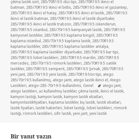
çıkma lastik siirt
,
285/70R19.5 düz tipi
,
285/70R19.5 ikinci el
batman
,
285/70R19.5 ikinci el bitlis
,
285/70R19.5 ikinci el gaziantep
,
285/70R19.5 ikinci el hatay
,
285/70R19.5 ikinci el lastik
,
285/70R19.5
ikinci el lastik batman
,
285/70R19.5 ikinci el lastik diyarbakır
,
285/70R19.5 ikinci el lastik trabzon
,
285/70R19.5 iskenderun
,
285/70R19.5 istanbul
,
285/70r19.5 kampanyalı lastik
,
285/70R19.5
kamyonet lastikler
,
285/70R19.5 kaplama bingöl
,
285/70R19.5
kaplama istanbul
,
285/70r19.5 kaplama lastik
,
285/70R19.5
kaplama lastikler
,
285/70R19.5 kaplama lastikler antalya
,
285/70R19.5 kaplama lastikler diyarbakır
,
285/70R19.5 kar tipi
,
285/70R19.5 lobet lastikleri
,
285/70R19.5 mardin
,
285/70R19.5
mercedes
,
285/70r19.5 römork lastikleri
,
285/70R19.5 satılık
lastikler
,
285/70R19.5 semperit
,
285/70R19.5 Şırnak
,
285/70R19.5
yeni jant
,
285/70r19.5 yeni lastik
,
285/70R19.5ön tipi
,
atego
285/70r19.5 kullanılmış
,
atego jantı
,
atego lastik ikinci el
,
Atego
Etiketler
Lastikleri
,
atego-285-70r19-5-kullanilmis
,
Genel
atego jant
,
atego lastikleri
,
az kullanılmış lastikler
,
çıkma lastik
,
ikinci el lastik
,
kamyon lastiği
,
kamyon lastik
,
kamyon lastik ebatları
,
kamyonlastikfiyatları
,
kaplama lastikler
,
kış lastik
,
lastik ebatları
,
lastik fiyatları
,
lastik haberleri
,
lobet lastiği
,
lobet lastikleri
,
römork
lastiği
,
römork lastikleri
,
sıfır lastik
,
yeni jant
,
yeni lastik
Bir yanıt yazın