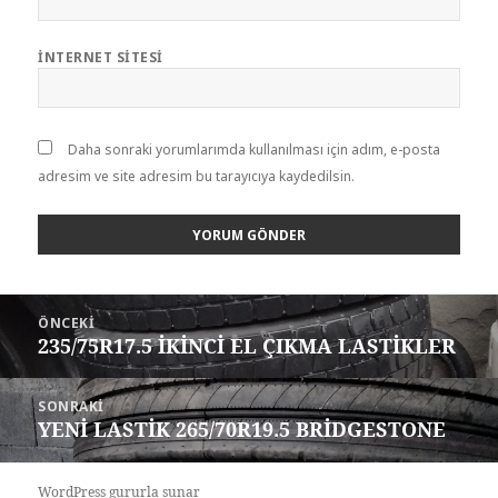
İNTERNET SITESI
Daha sonraki yorumlarımda kullanılması için adım, e-posta
adresim ve site adresim bu tarayıcıya kaydedilsin.
Yazı
ÖNCEKI
gezinmesi
235/75R17.5 İKİNCİ EL ÇIKMA LASTİKLER
Önceki
yazı:
SONRAKI
YENİ LASTİK 265/70R19.5 BRİDGESTONE
Sonraki
yazı:
WordPress gururla sunar