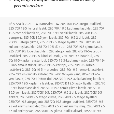
yerimiz açıktır.
Yayın
Yazar
Kategoriler
9 Aralık 2021
KamAdm
285 70R 19.5 atego lastikleri
,
tarihi
285 70R 19.5 ikinci el lastik
,
285 70R 19.5 kaplama lastikler
,
285 70R
19.5 römork lastikleri
,
285 70R 19.5 satılık lastik
,
285 70R 19.5
semperit
,
285 70R 19.5 yeni lastik
,
285 70r19 5 2.el lastik
,
285
70r19 5 atego çıkma
,
285 70r19 5 atego fiyatları
,
285 70r19 5 az
kullanılmış lastikler
,
285 70r19 5 düz tipi
,
285 70R19.5 çıkma lastik
,
285 70R19.5 lobet lastikleri
,
285 atego jantı
,
285-70r19-5-atego-
lastikleri
,
285-70r19-5-ikinci-el-lastik
,
285-70r19-5-istanbul
,
285-
70r19-5-kaplama-istanbul
,
285-70r19-5-kaplama-lastik
,
285-70r19-
5-kaplama-lastikler
,
285-70r19-5-kar-tipi
,
285-70r19-5-lobet-
lastikleri-2
,
285-70r19-5-mercedes
,
285-70r19-5-romork-lastikleri
,
285-70r19-5-satilik-lastikler
,
285-70r19-5-yeni-jant
,
285-70r19-5-
yeni-lastik
,
285-70r19-5on-tipi
,
285/70 R 19.5 az kullanılmış lastikler
,
285/70 R 19.5 kaplama lastikler
,
285/70 R 19.5 lastik fiyatları
,
285/70
R 19.5 lobet lastikleri
,
285/70 R 19.5 temiz çıkma lastik
,
285/70 R
19.5 yeni lastik
,
285/70R19.5
,
285/70R19.5 2 el lastik
,
285/70R19.5
ankara
,
285/70R19.5 atego çıkma
,
285/70R19.5 atego fiyatları
,
285/70R19.5 atego jantı
,
285/70r19.5 atego lastikleri
,
285/70R19.5
az kullanılmış lastikler
,
285/70R19.5 az kullanılmış muş
,
285/70R19.5
az kullanılmış van
,
285/70R19.5 çıkma lastik Hakkari
,
285/70R19.5