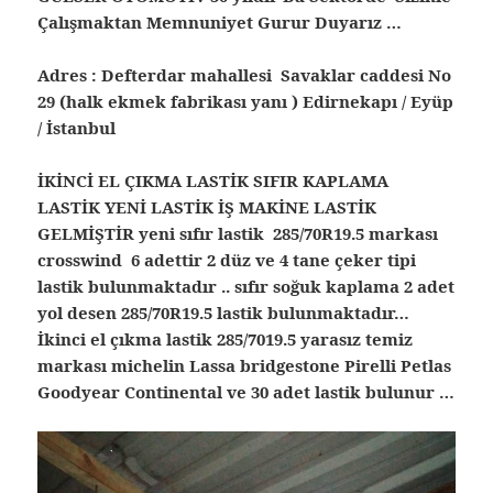
Çalışmaktan Memnuniyet Gurur Duyarız …
Adres : Defterdar mahallesi Savaklar caddesi No
29 (halk ekmek fabrikası yanı ) Edirnekapı / Eyüp
/ İstanbul
İKİNCİ EL ÇIKMA LASTİK SIFIR KAPLAMA
LASTİK YENİ LASTİK İŞ MAKİNE LASTİK
GELMİŞTİR yeni sıfır lastik 285/70R19.5 markası
crosswind 6 adettir 2 düz ve 4 tane çeker tipi
lastik bulunmaktadır .. sıfır soğuk kaplama 2 adet
yol desen 285/70R19.5 lastik bulunmaktadır…
İkinci el çıkma lastik 285/7019.5 yarasız temiz
markası michelin Lassa bridgestone Pirelli Petlas
Goodyear Continental ve 30 adet lastik bulunur …