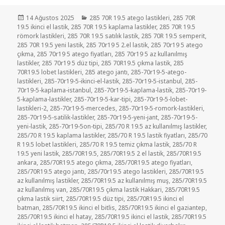
Yayın
Kategoriler
14 Ağustos 2025
285 70R 19.5 atego lastikleri
,
285 70R
tarihi
19.5 ikinci el lastik
,
285 70R 19.5 kaplama lastikler
,
285 70R 19.5
römork lastikleri
,
285 70R 19.5 satılık lastik
,
285 70R 19.5 semperit
,
285 70R 19.5 yeni lastik
,
285 70r19 5 2.el lastik
,
285 70r19 5 atego
çıkma
,
285 70r19 5 atego fiyatları
,
285 70r19 5 az kullanılmış
lastikler
,
285 70r19 5 düz tipi
,
285 70R19.5 çıkma lastik
,
285
70R19.5 lobet lastikleri
,
285 atego jantı
,
285-70r19-5-atego-
lastikleri
,
285-70r19-5-ikinci-el-lastik
,
285-70r19-5-istanbul
,
285-
70r19-5-kaplama-istanbul
,
285-70r19-5-kaplama-lastik
,
285-70r19-
5-kaplama-lastikler
,
285-70r19-5-kar-tipi
,
285-70r19-5-lobet-
lastikleri-2
,
285-70r19-5-mercedes
,
285-70r19-5-romork-lastikleri
,
285-70r19-5-satilik-lastikler
,
285-70r19-5-yeni-jant
,
285-70r19-5-
yeni-lastik
,
285-70r19-5on-tipi
,
285/70 R 19.5 az kullanılmış lastikler
,
285/70 R 19.5 kaplama lastikler
,
285/70 R 19.5 lastik fiyatları
,
285/70
R 19.5 lobet lastikleri
,
285/70 R 19.5 temiz çıkma lastik
,
285/70 R
19.5 yeni lastik
,
285/70R19.5
,
285/70R19.5 2 el lastik
,
285/70R19.5
ankara
,
285/70R19.5 atego çıkma
,
285/70R19.5 atego fiyatları
,
285/70R19.5 atego jantı
,
285/70r19.5 atego lastikleri
,
285/70R19.5
az kullanılmış lastikler
,
285/70R19.5 az kullanılmış muş
,
285/70R19.5
az kullanılmış van
,
285/70R19.5 çıkma lastik Hakkari
,
285/70R19.5
çıkma lastik siirt
,
285/70R19.5 düz tipi
,
285/70R19.5 ikinci el
batman
,
285/70R19.5 ikinci el bitlis
,
285/70R19.5 ikinci el gaziantep
,
285/70R19.5 ikinci el hatay
,
285/70R19.5 ikinci el lastik
,
285/70R19.5