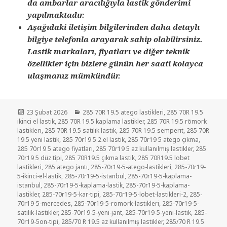
da ambarlar aracılığıyla lastik gönderimi
yapılmaktadır.
Aşağıdaki iletişim bilgilerinden daha detaylı
bilgiye telefonla arayarak sahip olabilirsiniz.
Lastik markaları, fiyatları ve diğer teknik
özellikler için bizlere günün her saati kolayca
ulaşmanız mümkündür.
Yayın
Kategoriler
23 Şubat 2026
285 70R 19.5 atego lastikleri
,
285 70R 19.5
tarihi
ikinci el lastik
,
285 70R 19.5 kaplama lastikler
,
285 70R 19.5 römork
lastikleri
,
285 70R 19.5 satılık lastik
,
285 70R 19.5 semperit
,
285 70R
19.5 yeni lastik
,
285 70r19 5 2.el lastik
,
285 70r19 5 atego çıkma
,
285 70r19 5 atego fiyatları
,
285 70r19 5 az kullanılmış lastikler
,
285
70r19 5 düz tipi
,
285 70R19.5 çıkma lastik
,
285 70R19.5 lobet
lastikleri
,
285 atego jantı
,
285-70r19-5-atego-lastikleri
,
285-70r19-
5-ikinci-el-lastik
,
285-70r19-5-istanbul
,
285-70r19-5-kaplama-
istanbul
,
285-70r19-5-kaplama-lastik
,
285-70r19-5-kaplama-
lastikler
,
285-70r19-5-kar-tipi
,
285-70r19-5-lobet-lastikleri-2
,
285-
70r19-5-mercedes
,
285-70r19-5-romork-lastikleri
,
285-70r19-5-
satilik-lastikler
,
285-70r19-5-yeni-jant
,
285-70r19-5-yeni-lastik
,
285-
70r19-5on-tipi
,
285/70 R 19.5 az kullanılmış lastikler
,
285/70 R 19.5