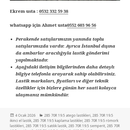
Ekrem usta :
0532 332 59 38
whatsapp için Ahmet usta
0552 603 96 56
Perakende satışlarımızın yanında toplu
satışlarımızda vardır. Ayrıca İstanbul dışına
da ambarlar aracılığıyla lastik gönderimi
yapılmaktadır.
Aşağıdaki iletişim bilgilerinden daha detaylı
bilgiye telefonla arayarak sahip olabilirsiniz.
Lastik markaları, fiyatları ve diğer teknik
özellikler için bizlere günün her saati kolayca
ulaşmanız mümkündür.
Yayın
Kategoriler
4 Ocak 2026
285 70R 19.5 atego lastikleri
,
285 70R 19.5
tarihi
ikinci el lastik
,
285 70R 19.5 kaplama lastikler
,
285 70R 19.5 römork
lastikleri
,
285 70R 19.5 satılık lastik
,
285 70R 19.5 semperit
,
285 70R