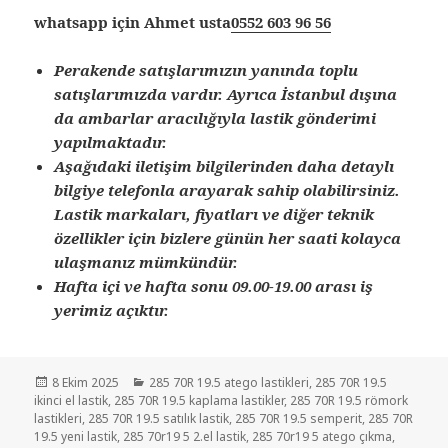
whatsapp için Ahmet usta
0552 603 96 56
Perakende satışlarımızın yanında toplu
satışlarımızda vardır. Ayrıca İstanbul dışına
da ambarlar aracılığıyla lastik gönderimi
yapılmaktadır.
Aşağıdaki iletişim bilgilerinden daha detaylı
bilgiye telefonla arayarak sahip olabilirsiniz.
Lastik markaları, fiyatları ve diğer teknik
özellikler için bizlere günün her saati kolayca
ulaşmanız mümkündür.
Hafta içi ve hafta sonu 09.00-19.00 arası iş
yerimiz açıktır.
Yayın
Kategoriler
8 Ekim 2025
285 70R 19.5 atego lastikleri
,
285 70R 19.5
tarihi
ikinci el lastik
,
285 70R 19.5 kaplama lastikler
,
285 70R 19.5 römork
lastikleri
,
285 70R 19.5 satılık lastik
,
285 70R 19.5 semperit
,
285 70R
19.5 yeni lastik
,
285 70r19 5 2.el lastik
,
285 70r19 5 atego çıkma
,