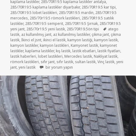
kaplama lastikler
,
285/70R19.5 kaplama lastikler antalya
,
285/70R19.5 kaplama lastikler diyarbakır
,
285/70R19.5 kar tipi
,
285/70R19.5 lobet lastikleri
,
285/70R19.5 mardin
,
285/70R19.5
mercedes
,
285/70r19.5 römork lastikleri
,
285/70R19.5 satılık
lastikler
,
285/70R19.5 semperit
,
285/70R19.5 Şırnak
,
285/70R19.5
Etiketler
yeni jant
,
285/70r19.5 yeni lastik
,
285/70R19.5ön tipi
atego
lastik
,
az kullanılmış jant
,
az kullanılmış lastikler
,
çıkma jant
,
çıkma
lastik
,
İkinci el jsnt
,
ikinci el lastik
,
kamyon lastiği
,
kamyon lastik
,
kamyon lastikler
,
kamyon lastikleri
,
Kamyonet lastik
,
kamyonet
lastikler
,
kaplama lastikler
,
kış lastik
,
lastik ebatları
,
lastik fiyatları
,
lastik haberleri
,
lobet lastikleri
,
Mercedes lastik
,
Nakliyat lastik
,
römork lastikleri
,
sıfır jant
,
sıfır lastik
,
sultan lastik
,
Vinç lastik
,
yeni
ATEGO JANT VE LASTİK 285-70R19.5 için
jant
,
yeni lastik
bir yorum yapın