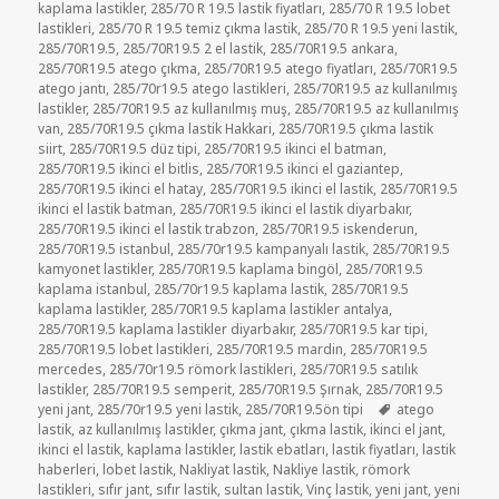
kaplama lastikler
,
285/70 R 19.5 lastik fiyatları
,
285/70 R 19.5 lobet
lastikleri
,
285/70 R 19.5 temiz çıkma lastik
,
285/70 R 19.5 yeni lastik
,
285/70R19.5
,
285/70R19.5 2 el lastik
,
285/70R19.5 ankara
,
285/70R19.5 atego çıkma
,
285/70R19.5 atego fiyatları
,
285/70R19.5
atego jantı
,
285/70r19.5 atego lastikleri
,
285/70R19.5 az kullanılmış
lastikler
,
285/70R19.5 az kullanılmış muş
,
285/70R19.5 az kullanılmış
van
,
285/70R19.5 çıkma lastik Hakkari
,
285/70R19.5 çıkma lastik
siirt
,
285/70R19.5 düz tipi
,
285/70R19.5 ikinci el batman
,
285/70R19.5 ikinci el bitlis
,
285/70R19.5 ikinci el gaziantep
,
285/70R19.5 ikinci el hatay
,
285/70R19.5 ikinci el lastik
,
285/70R19.5
ikinci el lastik batman
,
285/70R19.5 ikinci el lastik diyarbakır
,
285/70R19.5 ikinci el lastik trabzon
,
285/70R19.5 iskenderun
,
285/70R19.5 istanbul
,
285/70r19.5 kampanyalı lastik
,
285/70R19.5
kamyonet lastikler
,
285/70R19.5 kaplama bingöl
,
285/70R19.5
kaplama istanbul
,
285/70r19.5 kaplama lastik
,
285/70R19.5
kaplama lastikler
,
285/70R19.5 kaplama lastikler antalya
,
285/70R19.5 kaplama lastikler diyarbakır
,
285/70R19.5 kar tipi
,
285/70R19.5 lobet lastikleri
,
285/70R19.5 mardin
,
285/70R19.5
mercedes
,
285/70r19.5 römork lastikleri
,
285/70R19.5 satılık
lastikler
,
285/70R19.5 semperit
,
285/70R19.5 Şırnak
,
285/70R19.5
Etiketler
yeni jant
,
285/70r19.5 yeni lastik
,
285/70R19.5ön tipi
atego
lastik
,
az kullanılmış lastikler
,
çıkma jant
,
çıkma lastik
,
ikinci el jant
,
ikinci el lastik
,
kaplama lastikler
,
lastik ebatları
,
lastik fiyatları
,
lastik
haberleri
,
lobet lastik
,
Nakliyat lastik
,
Nakliye lastik
,
römork
lastikleri
,
sıfır jant
,
sıfır lastik
,
sultan lastik
,
Vinç lastik
,
yeni jant
,
yeni