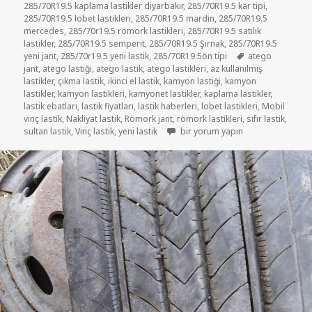
285/70R19.5 kaplama lastikler diyarbakır
,
285/70R19.5 kar tipi
,
285/70R19.5 lobet lastikleri
,
285/70R19.5 mardin
,
285/70R19.5
mercedes
,
285/70r19.5 römork lastikleri
,
285/70R19.5 satılık
lastikler
,
285/70R19.5 semperit
,
285/70R19.5 Şırnak
,
285/70R19.5
Etiketler
yeni jant
,
285/70r19.5 yeni lastik
,
285/70R19.5ön tipi
atego
jant
,
atego lastiği
,
atego lastik
,
atego lastikleri
,
az kullanılmış
lastikler
,
çıkma lastik
,
ikinci el lastik
,
kamyon lastiği
,
kamyon
lastikler
,
kamyon lastikleri
,
kamyonet lastikler
,
kaplama lastikler
,
lastik ebatları
,
lastik fiyatları
,
lastik haberleri
,
lobet lastikleri
,
Mobil
vinç lastik
,
Nakliyat lastik
,
Römork jant
,
römork lastikleri
,
sıfır lastik
,
285/70R19.5 RÖMORK VE VİNÇ KA
sultan lastik
,
Vinç lastik
,
yeni lastik
bir yorum yapın