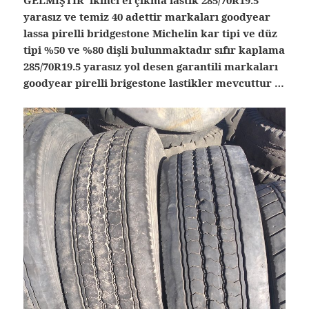
GELMİŞTİR ikinci el çıkma lastik 285/70R19.5
yarasız ve temiz 40 adettir markaları goodyear
lassa pirelli bridgestone Michelin kar tipi ve düz
tipi %50 ve %80 dişli bulunmaktadır sıfır kaplama
285/70R19.5 yarasız yol desen garantili markaları
goodyear pirelli brigestone lastikler mevcuttur …