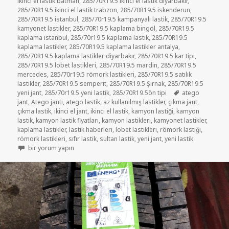
ikinci el lastik batman
,
285/70R19.5 ikinci el lastik diyarbakır
,
285/70R19.5 ikinci el lastik trabzon
,
285/70R19.5 iskenderun
,
285/70R19.5 istanbul
,
285/70r19.5 kampanyalı lastik
,
285/70R19.5
kamyonet lastikler
,
285/70R19.5 kaplama bingöl
,
285/70R19.5
kaplama istanbul
,
285/70r19.5 kaplama lastik
,
285/70R19.5
kaplama lastikler
,
285/70R19.5 kaplama lastikler antalya
,
285/70R19.5 kaplama lastikler diyarbakır
,
285/70R19.5 kar tipi
,
285/70R19.5 lobet lastikleri
,
285/70R19.5 mardin
,
285/70R19.5
mercedes
,
285/70r19.5 römork lastikleri
,
285/70R19.5 satılık
lastikler
,
285/70R19.5 semperit
,
285/70R19.5 Şırnak
,
285/70R19.5
Etiketler
yeni jant
,
285/70r19.5 yeni lastik
,
285/70R19.5ön tipi
atego
jant
,
Atego jantı
,
atego lastik
,
az kullanılmış lastikler
,
çıkma jant
,
çıkma lastik
,
ikinci el jant
,
ikinci el lastik
,
kamyon lastiği
,
kamyon
lastik
,
kamyon lastik fiyatları
,
kamyon lastikleri
,
kamyonet lastikler
,
kaplama lastikler
,
lastik haberleri
,
lobet lastikleri
,
römork lastiği
,
römork lastikleri
,
sıfır lastik
,
sultan lastik
,
yeni jant
,
yeni lastik
285/70R19.5 İKİNCİ EL ÇIKMA LASTİK RÖMORK LASTİKLER için
bir yorum yapın