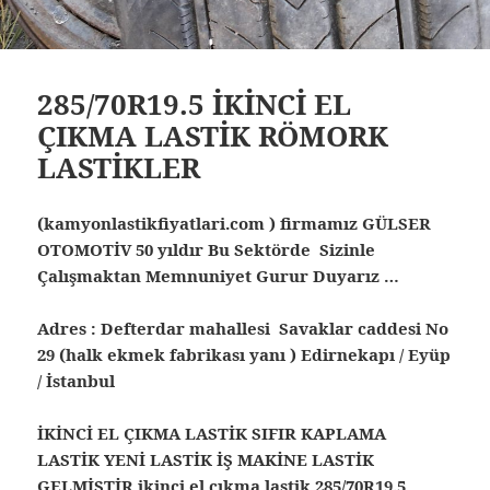
285/70R19.5 İKİNCİ EL
ÇIKMA LASTİK RÖMORK
LASTİKLER
(kamyonlastikfiyatlari.com ) firmamız GÜLSER
OTOMOTİV 50 yıldır Bu Sektörde Sizinle
Çalışmaktan Memnuniyet Gurur Duyarız …
Adres : Defterdar mahallesi Savaklar caddesi No
29 (halk ekmek fabrikası yanı ) Edirnekapı / Eyüp
/ İstanbul
İKİNCİ EL ÇIKMA LASTİK SIFIR KAPLAMA
LASTİK YENİ LASTİK İŞ MAKİNE LASTİK
GELMİŞTİR ikinci el çıkma lastik 285/70R19.5