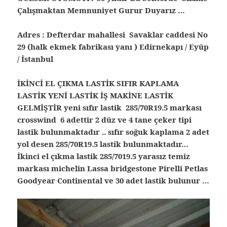
Çalışmaktan Memnuniyet Gurur Duyarız …
Adres : Defterdar mahallesi Savaklar caddesi No
29 (halk ekmek fabrikası yanı ) Edirnekapı / Eyüp
/ İstanbul
İKİNCİ EL ÇIKMA LASTİK SIFIR KAPLAMA
LASTİK YENİ LASTİK İŞ MAKİNE LASTİK
GELMİŞTİR yeni sıfır lastik 285/70R19.5 markası
crosswind 6 adettir 2 düz ve 4 tane çeker tipi
lastik bulunmaktadır .. sıfır soğuk kaplama 2 adet
yol desen 285/70R19.5 lastik bulunmaktadır…
İkinci el çıkma lastik 285/7019.5 yarasız temiz
markası michelin Lassa bridgestone Pirelli Petlas
Goodyear Continental ve 30 adet lastik bulunur …