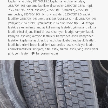
kaplama lastikler
,
285/70R19.5 kaplama lastikler antalya
,
285/70R19.5 kaplama lastikler diyarbakır
,
285/70R19.5 kar tipi
,
285/70R19.5 lobet lastikleri
,
285/70R19.5 mardin
,
285/70R19.5
mercedes
,
285/70r19.5 römork lastikleri
,
285/70R19.5 satılık
lastikler
,
285/70R19.5 semperit
,
285/70R19.5 Şırnak
,
285/70R19.5
Etiketler
yeni jant
,
285/70r19.5 yeni lastik
,
285/70R19.5ön tipi
atego
lastik
,
az kullanılmış jant
,
az kullanılmış lastikler
,
çıkma jant
,
çıkma
lastik
,
İkinci el jsnt
,
ikinci el lastik
,
kamyon lastiği
,
kamyon lastik
,
kamyon lastikler
,
kamyon lastikleri
,
Kamyonet lastik
,
kamyonet
lastikler
,
kaplama lastikler
,
kış lastik
,
lastik ebatları
,
lastik fiyatları
,
lastik haberleri
,
lobet lastikleri
,
Mercedes lastik
,
Nakliyat lastik
,
römork lastikleri
,
sıfır jant
,
sıfır lastik
,
sultan lastik
,
Vinç lastik
,
yeni
ATEGO JANT VE LASTİK 285-70R19.5 için
jant
,
yeni lastik
bir yorum yapın