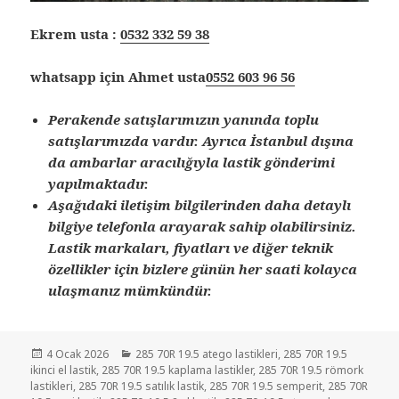
Ekrem usta :
0532 332 59 38
whatsapp için Ahmet usta
0552 603 96 56
Perakende satışlarımızın yanında toplu
satışlarımızda vardır. Ayrıca İstanbul dışına
da ambarlar aracılığıyla lastik gönderimi
yapılmaktadır.
Aşağıdaki iletişim bilgilerinden daha detaylı
bilgiye telefonla arayarak sahip olabilirsiniz.
Lastik markaları, fiyatları ve diğer teknik
özellikler için bizlere günün her saati kolayca
ulaşmanız mümkündür.
Yayın
Kategoriler
4 Ocak 2026
285 70R 19.5 atego lastikleri
,
285 70R 19.5
tarihi
ikinci el lastik
,
285 70R 19.5 kaplama lastikler
,
285 70R 19.5 römork
lastikleri
,
285 70R 19.5 satılık lastik
,
285 70R 19.5 semperit
,
285 70R