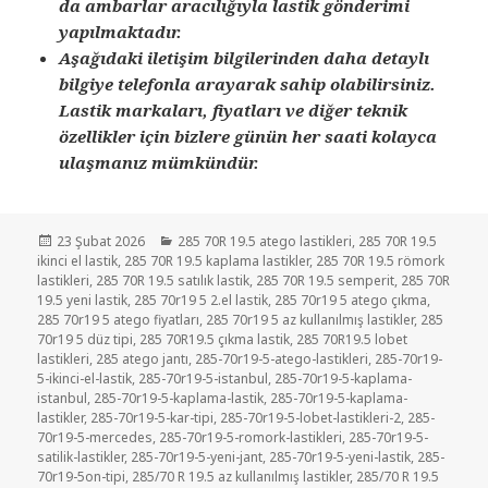
da ambarlar aracılığıyla lastik gönderimi
yapılmaktadır.
Aşağıdaki iletişim bilgilerinden daha detaylı
bilgiye telefonla arayarak sahip olabilirsiniz.
Lastik markaları, fiyatları ve diğer teknik
özellikler için bizlere günün her saati kolayca
ulaşmanız mümkündür.
Yayın
Kategoriler
23 Şubat 2026
285 70R 19.5 atego lastikleri
,
285 70R 19.5
tarihi
ikinci el lastik
,
285 70R 19.5 kaplama lastikler
,
285 70R 19.5 römork
lastikleri
,
285 70R 19.5 satılık lastik
,
285 70R 19.5 semperit
,
285 70R
19.5 yeni lastik
,
285 70r19 5 2.el lastik
,
285 70r19 5 atego çıkma
,
285 70r19 5 atego fiyatları
,
285 70r19 5 az kullanılmış lastikler
,
285
70r19 5 düz tipi
,
285 70R19.5 çıkma lastik
,
285 70R19.5 lobet
lastikleri
,
285 atego jantı
,
285-70r19-5-atego-lastikleri
,
285-70r19-
5-ikinci-el-lastik
,
285-70r19-5-istanbul
,
285-70r19-5-kaplama-
istanbul
,
285-70r19-5-kaplama-lastik
,
285-70r19-5-kaplama-
lastikler
,
285-70r19-5-kar-tipi
,
285-70r19-5-lobet-lastikleri-2
,
285-
70r19-5-mercedes
,
285-70r19-5-romork-lastikleri
,
285-70r19-5-
satilik-lastikler
,
285-70r19-5-yeni-jant
,
285-70r19-5-yeni-lastik
,
285-
70r19-5on-tipi
,
285/70 R 19.5 az kullanılmış lastikler
,
285/70 R 19.5