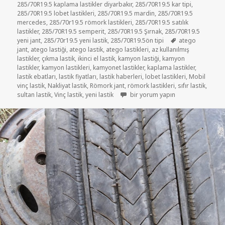
285/70R19.5 kaplama lastikler diyarbakır
,
285/70R19.5 kar tipi
,
285/70R19.5 lobet lastikleri
,
285/70R19.5 mardin
,
285/70R19.5
mercedes
,
285/70r19.5 römork lastikleri
,
285/70R19.5 satılık
lastikler
,
285/70R19.5 semperit
,
285/70R19.5 Şırnak
,
285/70R19.5
Etiketler
yeni jant
,
285/70r19.5 yeni lastik
,
285/70R19.5ön tipi
atego
jant
,
atego lastiği
,
atego lastik
,
atego lastikleri
,
az kullanılmış
lastikler
,
çıkma lastik
,
ikinci el lastik
,
kamyon lastiği
,
kamyon
lastikler
,
kamyon lastikleri
,
kamyonet lastikler
,
kaplama lastikler
,
lastik ebatları
,
lastik fiyatları
,
lastik haberleri
,
lobet lastikleri
,
Mobil
vinç lastik
,
Nakliyat lastik
,
Römork jant
,
römork lastikleri
,
sıfır lastik
,
285/70R19.5 RÖMORK VE VİNÇ KA
sultan lastik
,
Vinç lastik
,
yeni lastik
bir yorum yapın