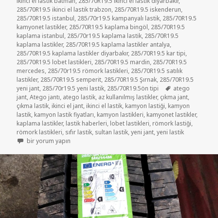
ikinci el lastik batman
,
285/70R19.5 ikinci el lastik diyarbakır
,
285/70R19.5 ikinci el lastik trabzon
,
285/70R19.5 iskenderun
,
285/70R19.5 istanbul
,
285/70r19.5 kampanyalı lastik
,
285/70R19.5
kamyonet lastikler
,
285/70R19.5 kaplama bingöl
,
285/70R19.5
kaplama istanbul
,
285/70r19.5 kaplama lastik
,
285/70R19.5
kaplama lastikler
,
285/70R19.5 kaplama lastikler antalya
,
285/70R19.5 kaplama lastikler diyarbakır
,
285/70R19.5 kar tipi
,
285/70R19.5 lobet lastikleri
,
285/70R19.5 mardin
,
285/70R19.5
mercedes
,
285/70r19.5 römork lastikleri
,
285/70R19.5 satılık
lastikler
,
285/70R19.5 semperit
,
285/70R19.5 Şırnak
,
285/70R19.5
Etiketler
yeni jant
,
285/70r19.5 yeni lastik
,
285/70R19.5ön tipi
atego
jant
,
Atego jantı
,
atego lastik
,
az kullanılmış lastikler
,
çıkma jant
,
çıkma lastik
,
ikinci el jant
,
ikinci el lastik
,
kamyon lastiği
,
kamyon
lastik
,
kamyon lastik fiyatları
,
kamyon lastikleri
,
kamyonet lastikler
,
kaplama lastikler
,
lastik haberleri
,
lobet lastikleri
,
römork lastiği
,
römork lastikleri
,
sıfır lastik
,
sultan lastik
,
yeni jant
,
yeni lastik
285/70R19.5 İKİNCİ EL ÇIKMA LASTİK RÖMORK LASTİKLER için
bir yorum yapın