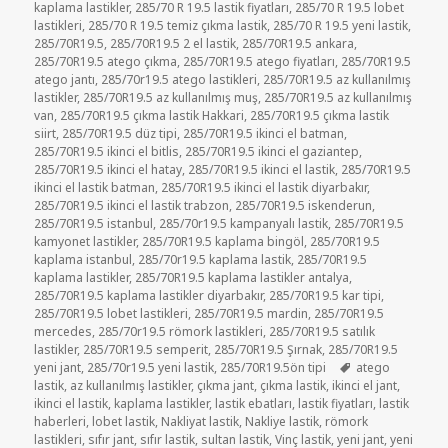
kaplama lastikler
,
285/70 R 19.5 lastik fiyatları
,
285/70 R 19.5 lobet
lastikleri
,
285/70 R 19.5 temiz çıkma lastik
,
285/70 R 19.5 yeni lastik
,
285/70R19.5
,
285/70R19.5 2 el lastik
,
285/70R19.5 ankara
,
285/70R19.5 atego çıkma
,
285/70R19.5 atego fiyatları
,
285/70R19.5
atego jantı
,
285/70r19.5 atego lastikleri
,
285/70R19.5 az kullanılmış
lastikler
,
285/70R19.5 az kullanılmış muş
,
285/70R19.5 az kullanılmış
van
,
285/70R19.5 çıkma lastik Hakkari
,
285/70R19.5 çıkma lastik
siirt
,
285/70R19.5 düz tipi
,
285/70R19.5 ikinci el batman
,
285/70R19.5 ikinci el bitlis
,
285/70R19.5 ikinci el gaziantep
,
285/70R19.5 ikinci el hatay
,
285/70R19.5 ikinci el lastik
,
285/70R19.5
ikinci el lastik batman
,
285/70R19.5 ikinci el lastik diyarbakır
,
285/70R19.5 ikinci el lastik trabzon
,
285/70R19.5 iskenderun
,
285/70R19.5 istanbul
,
285/70r19.5 kampanyalı lastik
,
285/70R19.5
kamyonet lastikler
,
285/70R19.5 kaplama bingöl
,
285/70R19.5
kaplama istanbul
,
285/70r19.5 kaplama lastik
,
285/70R19.5
kaplama lastikler
,
285/70R19.5 kaplama lastikler antalya
,
285/70R19.5 kaplama lastikler diyarbakır
,
285/70R19.5 kar tipi
,
285/70R19.5 lobet lastikleri
,
285/70R19.5 mardin
,
285/70R19.5
mercedes
,
285/70r19.5 römork lastikleri
,
285/70R19.5 satılık
lastikler
,
285/70R19.5 semperit
,
285/70R19.5 Şırnak
,
285/70R19.5
Etiketler
yeni jant
,
285/70r19.5 yeni lastik
,
285/70R19.5ön tipi
atego
lastik
,
az kullanılmış lastikler
,
çıkma jant
,
çıkma lastik
,
ikinci el jant
,
ikinci el lastik
,
kaplama lastikler
,
lastik ebatları
,
lastik fiyatları
,
lastik
haberleri
,
lobet lastik
,
Nakliyat lastik
,
Nakliye lastik
,
römork
lastikleri
,
sıfır jant
,
sıfır lastik
,
sultan lastik
,
Vinç lastik
,
yeni jant
,
yeni