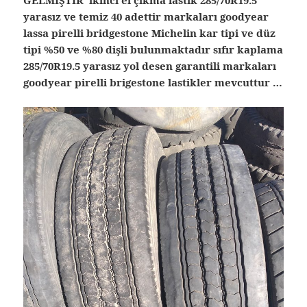
GELMİŞTİR ikinci el çıkma lastik 285/70R19.5
yarasız ve temiz 40 adettir markaları goodyear
lassa pirelli bridgestone Michelin kar tipi ve düz
tipi %50 ve %80 dişli bulunmaktadır sıfır kaplama
285/70R19.5 yarasız yol desen garantili markaları
goodyear pirelli brigestone lastikler mevcuttur …