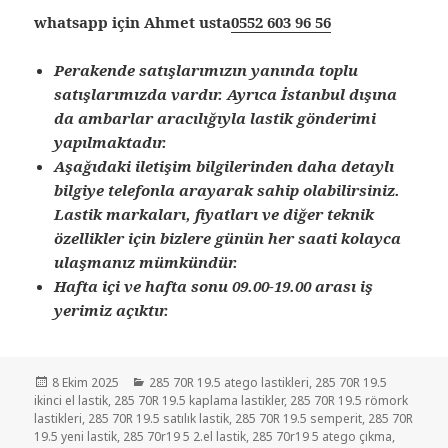
whatsapp için Ahmet usta
0552 603 96 56
Perakende satışlarımızın yanında toplu
satışlarımızda vardır. Ayrıca İstanbul dışına
da ambarlar aracılığıyla lastik gönderimi
yapılmaktadır.
Aşağıdaki iletişim bilgilerinden daha detaylı
bilgiye telefonla arayarak sahip olabilirsiniz.
Lastik markaları, fiyatları ve diğer teknik
özellikler için bizlere günün her saati kolayca
ulaşmanız mümkündür.
Hafta içi ve hafta sonu 09.00-19.00 arası iş
yerimiz açıktır.
Yayın
Kategoriler
8 Ekim 2025
285 70R 19.5 atego lastikleri
,
285 70R 19.5
tarihi
ikinci el lastik
,
285 70R 19.5 kaplama lastikler
,
285 70R 19.5 römork
lastikleri
,
285 70R 19.5 satılık lastik
,
285 70R 19.5 semperit
,
285 70R
19.5 yeni lastik
,
285 70r19 5 2.el lastik
,
285 70r19 5 atego çıkma
,