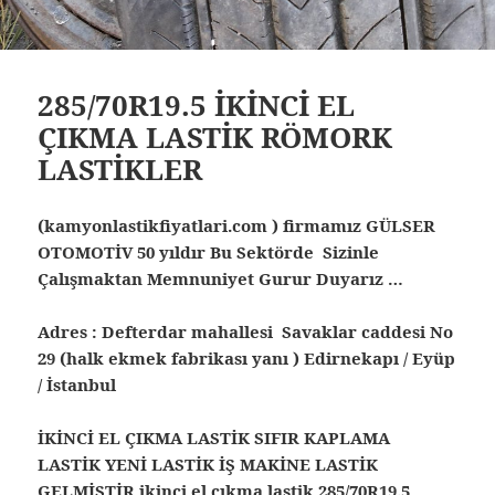
285/70R19.5 İKİNCİ EL
ÇIKMA LASTİK RÖMORK
LASTİKLER
(kamyonlastikfiyatlari.com ) firmamız GÜLSER
OTOMOTİV 50 yıldır Bu Sektörde Sizinle
Çalışmaktan Memnuniyet Gurur Duyarız …
Adres : Defterdar mahallesi Savaklar caddesi No
29 (halk ekmek fabrikası yanı ) Edirnekapı / Eyüp
/ İstanbul
İKİNCİ EL ÇIKMA LASTİK SIFIR KAPLAMA
LASTİK YENİ LASTİK İŞ MAKİNE LASTİK
GELMİŞTİR ikinci el çıkma lastik 285/70R19.5