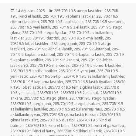
Yayın
Kategoriler
14 Ağustos 2025
285 70R 19.5 atego lastikleri
,
285 70R
tarihi
19.5 ikinci el lastik
,
285 70R 19.5 kaplama lastikler
,
285 70R 19.5
römork lastikleri
,
285 70R 19.5 satılık lastik
,
285 70R 19.5 semperit
,
285 70R 19.5 yeni lastik
,
285 70r19 5 2.el lastik
,
285 70r19 5 atego
çıkma
,
285 70r19 5 atego fiyatları
,
285 70r19 5 az kullanılmış
lastikler
,
285 70r19 5 düz tipi
,
285 70R19.5 çıkma lastik
,
285
70R19.5 lobet lastikleri
,
285 atego jantı
,
285-70r19-5-atego-
lastikleri
,
285-70r19-5-ikinci-el-lastik
,
285-70r19-5-istanbul
,
285-
70r19-5-kaplama-istanbul
,
285-70r19-5-kaplama-lastik
,
285-70r19-
5-kaplama-lastikler
,
285-70r19-5-kar-tipi
,
285-70r19-5-lobet-
lastikleri-2
,
285-70r19-5-mercedes
,
285-70r19-5-romork-lastikleri
,
285-70r19-5-satilik-lastikler
,
285-70r19-5-yeni-jant
,
285-70r19-5-
yeni-lastik
,
285-70r19-5on-tipi
,
285/70 R 19.5 az kullanılmış lastikler
,
285/70 R 19.5 kaplama lastikler
,
285/70 R 19.5 lastik fiyatları
,
285/70
R 19.5 lobet lastikleri
,
285/70 R 19.5 temiz çıkma lastik
,
285/70 R
19.5 yeni lastik
,
285/70R19.5
,
285/70R19.5 2 el lastik
,
285/70R19.5
ankara
,
285/70R19.5 atego çıkma
,
285/70R19.5 atego fiyatları
,
285/70R19.5 atego jantı
,
285/70r19.5 atego lastikleri
,
285/70R19.5
az kullanılmış lastikler
,
285/70R19.5 az kullanılmış muş
,
285/70R19.5
az kullanılmış van
,
285/70R19.5 çıkma lastik Hakkari
,
285/70R19.5
çıkma lastik siirt
,
285/70R19.5 düz tipi
,
285/70R19.5 ikinci el
batman
,
285/70R19.5 ikinci el bitlis
,
285/70R19.5 ikinci el gaziantep
,
285/70R19.5 ikinci el hatay
,
285/70R19.5 ikinci el lastik
,
285/70R19.5