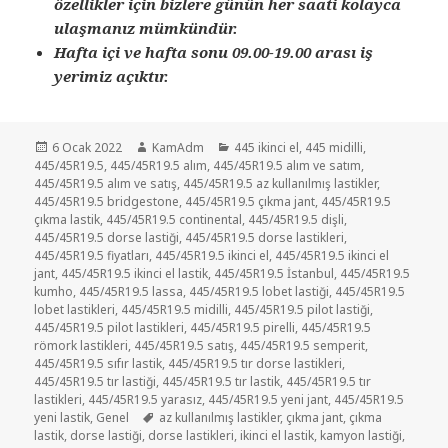
özellikler için bizlere günün her saati kolayca
ulaşmanız mümkündür.
Hafta içi ve hafta sonu 09.00-19.00 arası iş
yerimiz açıktır.
Yayın
Yazar
Kategoriler
6 Ocak 2022
KamAdm
445 ikinci el
,
445 midilli
,
tarihi
445/45R19.5
,
445/45R19.5 alım
,
445/45R19.5 alım ve satım
,
445/45R19.5 alım ve satış
,
445/45R19.5 az kullanılmış lastikler
,
445/45R19.5 bridgestone
,
445/45R19.5 çıkma jant
,
445/45R19.5
çıkma lastik
,
445/45R19.5 continental
,
445/45R19.5 dişli
,
445/45R19.5 dorse lastiği
,
445/45R19.5 dorse lastikleri
,
445/45R19.5 fiyatları
,
445/45R19.5 ikinci el
,
445/45R19.5 ikinci el
jant
,
445/45R19.5 ikinci el lastik
,
445/45R19.5 İstanbul
,
445/45R19.5
kumho
,
445/45R19.5 lassa
,
445/45R19.5 lobet lastiği
,
445/45R19.5
lobet lastikleri
,
445/45R19.5 midilli
,
445/45R19.5 pilot lastiği
,
445/45R19.5 pilot lastikleri
,
445/45R19.5 pirelli
,
445/45R19.5
römork lastikleri
,
445/45R19.5 satış
,
445/45R19.5 semperit
,
445/45R19.5 sıfır lastik
,
445/45R19.5 tır dorse lastikleri
,
445/45R19.5 tır lastiği
,
445/45R19.5 tır lastik
,
445/45R19.5 tır
lastikleri
,
445/45R19.5 yarasız
,
445/45R19.5 yeni jant
,
445/45R19.5
Etiketler
yeni lastik
,
Genel
az kullanılmış lastikler
,
çıkma jant
,
çıkma
lastik
,
dorse lastiği
,
dorse lastikleri
,
ikinci el lastik
,
kamyon lastiği
,