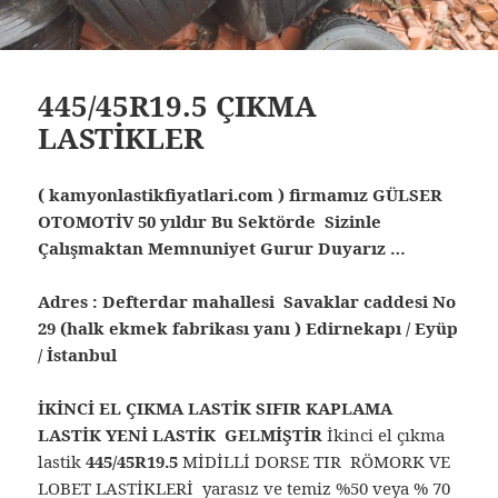
445/45R19.5 ÇIKMA
LASTİKLER
( kamyonlastikfiyatlari.com ) firmamız GÜLSER
OTOMOTİV 50 yıldır Bu Sektörde Sizinle
Çalışmaktan Memnuniyet Gurur Duyarız …
Adres : Defterdar mahallesi Savaklar caddesi No
29 (halk ekmek fabrikası yanı ) Edirnekapı / Eyüp
/ İstanbul
İKİNCİ EL ÇIKMA LASTİK SIFIR KAPLAMA
LASTİK YENİ LASTİK GELMİŞTİR
İkinci el çıkma
lastik
445/45R19.5
MİDİLLİ DORSE TIR RÖMORK VE
LOBET LASTİKLERİ yarasız ve temiz %50 veya % 70