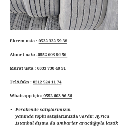
Ekrem usta :
0532 332 59 38
Ahmet
usta
:
0552 603 96 56
Murat usta :
0533 730 40 51
Tel&faks :
0212 524 11 74
Whatsapp için:
0552 603 96 56
Perakende satışlarımızın
yanında
toplu
satışlarımızda
vardır. Ayrıca
İstanbul dışına
da ambarlar aracılığıyla lastik