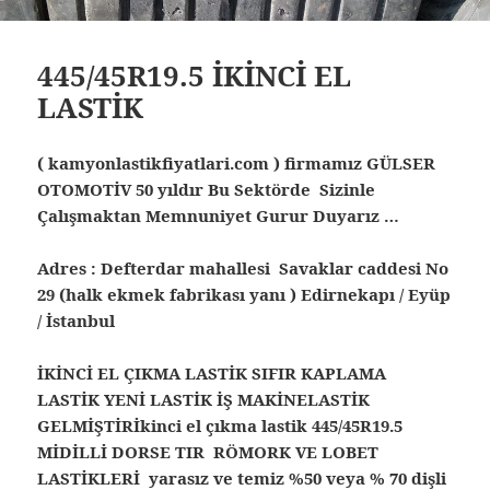
445/45R19.5 İKİNCİ EL
LASTİK
( kamyonlastikfiyatlari.com ) firmamız GÜLSER
OTOMOTİV 50 yıldır Bu Sektörde Sizinle
Çalışmaktan Memnuniyet Gurur Duyarız …
Adres : Defterdar mahallesi Savaklar caddesi No
29 (halk ekmek fabrikası yanı ) Edirnekapı / Eyüp
/ İstanbul
İKİNCİ EL ÇIKMA LASTİK SIFIR KAPLAMA
LASTİK YENİ LASTİK İŞ MAKİNELASTİK
GELMİŞTİRİkinci el çıkma lastik 445/45R19.5
MİDİLLİ DORSE TIR RÖMORK VE LOBET
LASTİKLERİ yarasız ve temiz %50 veya % 70 dişli