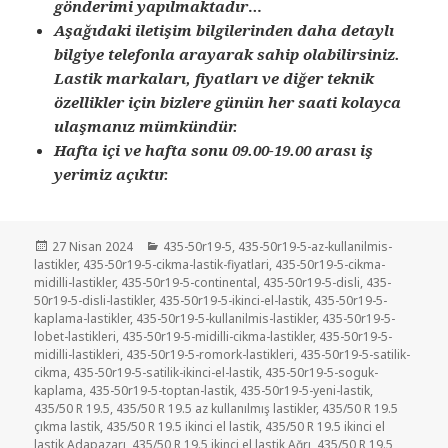
gönderimi yapılmaktadır
…
Aşağıdaki iletişim bilgilerinden daha detaylı
bilgiye telefonla arayarak sahip olabilirsiniz.
Lastik markaları, fiyatları ve diğer teknik
özellikler için bizlere günün her saati kolayca
ulaşmanız mümkündür.
Hafta içi ve hafta sonu 09.00-19.00 arası iş
yerimiz açıktır.
Yayın
Kategoriler
27 Nisan 2024
435-50r19-5
,
435-50r19-5-az-kullanilmis-
tarihi
lastikler
,
435-50r19-5-cikma-lastik-fiyatlari
,
435-50r19-5-cikma-
midilli-lastikler
,
435-50r19-5-continental
,
435-50r19-5-disli
,
435-
50r19-5-disli-lastikler
,
435-50r19-5-ikinci-el-lastik
,
435-50r19-5-
kaplama-lastikler
,
435-50r19-5-kullanilmis-lastikler
,
435-50r19-5-
lobet-lastikleri
,
435-50r19-5-midilli-cikma-lastikler
,
435-50r19-5-
midilli-lastikleri
,
435-50r19-5-romork-lastikleri
,
435-50r19-5-satilik-
cikma
,
435-50r19-5-satilik-ikinci-el-lastik
,
435-50r19-5-soguk-
kaplama
,
435-50r19-5-toptan-lastik
,
435-50r19-5-yeni-lastik
,
435/50 R 19.5
,
435/50 R 19.5 az kullanılmış lastikler
,
435/50 R 19.5
çıkma lastik
,
435/50 R 19.5 ikinci el lastik
,
435/50 R 19.5 ikinci el
lastik Adapazarı
,
435/50 R 19.5 ikinci el lastik Ağrı
,
435/50 R 19.5