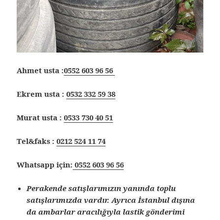
Ahmet usta :
0552 603 96 56
Ekrem usta :
0532 332 59 38
Murat usta :
0533 730 40 51
Tel&faks :
0212 524 11 74
Whatsapp için:
0552 603 96 56
Perakende satışlarımızın yanında toplu
satışlarımızda vardır. Ayrıca İstanbul dışına
da ambarlar aracılığıyla lastik gönderimi