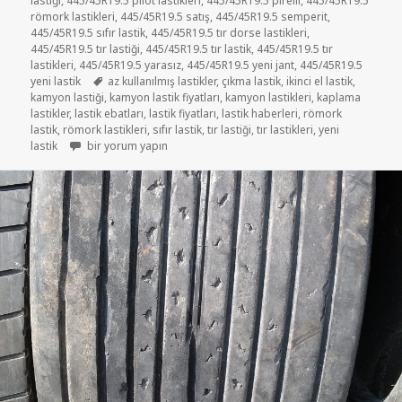
lastiği
,
445/45R19.5 pilot lastikleri
,
445/45R19.5 pirelli
,
445/45R19.5
römork lastikleri
,
445/45R19.5 satış
,
445/45R19.5 semperit
,
445/45R19.5 sıfır lastik
,
445/45R19.5 tır dorse lastikleri
,
445/45R19.5 tır lastiği
,
445/45R19.5 tır lastik
,
445/45R19.5 tır
lastikleri
,
445/45R19.5 yarasız
,
445/45R19.5 yeni jant
,
445/45R19.5
Etiketler
yeni lastik
az kullanılmış lastikler
,
çıkma lastik
,
ikinci el lastik
,
kamyon lastiği
,
kamyon lastik fiyatları
,
kamyon lastikleri
,
kaplama
lastikler
,
lastik ebatları
,
lastik fiyatları
,
lastik haberleri
,
römork
lastik
,
römork lastikleri
,
sıfır lastik
,
tır lastiği
,
tır lastikleri
,
yeni
435-50R19.5 YARASIZ TIR LASTİKLERİ için
lastik
bir yorum yapın