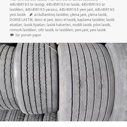
445/45R19.5 tır lastiği
,
445/45R19.5 tır lastik
,
445/45R19.5 tır
lastikleri
,
445/45R19.5 yarasız
,
445/45R19.5 yeni jant
,
445/45R19.5
Etiketler
yeni lastik
az kullanılmış lastikler
,
çıkma jant
,
çıkma lastik
,
DORSE LASTİK
,
ikinci el jant
,
ikinci el lastik
,
kaplama lastikler
,
lastik
ebatları
,
lastik fiyatları
,
lastik haberleri
,
midilli lastik
,
pilot lastik
,
römork lastikleri
,
sıfır lastik
,
tır lastikleri
,
yeni jant
,
yeni lastik
445 45R19.5 ÇIKMA MİDİLLİ LASTİKLER için
bir yorum yapın