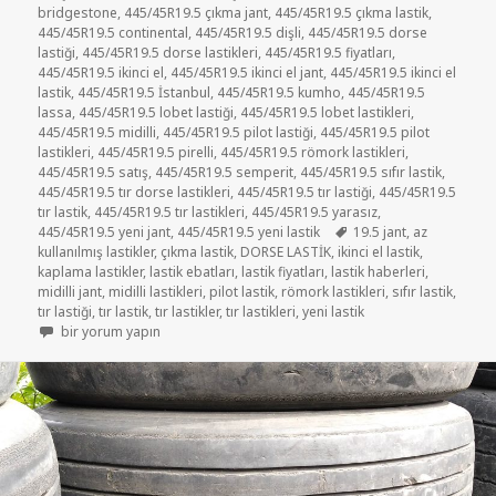
bridgestone
,
445/45R19.5 çıkma jant
,
445/45R19.5 çıkma lastik
,
445/45R19.5 continental
,
445/45R19.5 dişli
,
445/45R19.5 dorse
lastiği
,
445/45R19.5 dorse lastikleri
,
445/45R19.5 fiyatları
,
445/45R19.5 ikinci el
,
445/45R19.5 ikinci el jant
,
445/45R19.5 ikinci el
lastik
,
445/45R19.5 İstanbul
,
445/45R19.5 kumho
,
445/45R19.5
lassa
,
445/45R19.5 lobet lastiği
,
445/45R19.5 lobet lastikleri
,
445/45R19.5 midilli
,
445/45R19.5 pilot lastiği
,
445/45R19.5 pilot
lastikleri
,
445/45R19.5 pirelli
,
445/45R19.5 römork lastikleri
,
445/45R19.5 satış
,
445/45R19.5 semperit
,
445/45R19.5 sıfır lastik
,
445/45R19.5 tır dorse lastikleri
,
445/45R19.5 tır lastiği
,
445/45R19.5
tır lastik
,
445/45R19.5 tır lastikleri
,
445/45R19.5 yarasız
,
Etiketler
445/45R19.5 yeni jant
,
445/45R19.5 yeni lastik
19.5 jant
,
az
kullanılmış lastikler
,
çıkma lastik
,
DORSE LASTİK
,
ikinci el lastik
,
kaplama lastikler
,
lastik ebatları
,
lastik fiyatları
,
lastik haberleri
,
midilli jant
,
midilli lastikleri
,
pilot lastik
,
römork lastikleri
,
sıfır lastik
,
tır lastiği
,
tır lastik
,
tır lastikler
,
tır lastikleri
,
yeni lastik
445 45R19.5 İKİNCİ EL TIR LASTİĞİ için
bir yorum yapın