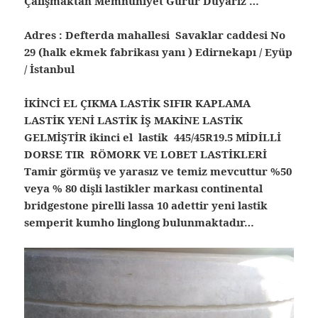
Çalışmaktan Memnuniyet Gurur Duyarız …
Adres : Defterda mahallesi Savaklar caddesi No
29 (halk ekmek fabrikası yanı ) Edirnekapı / Eyüp
/ İstanbul
İKİNCİ EL ÇIKMA LASTİK SIFIR KAPLAMA
LASTİK YENİ LASTİK İŞ MAKİNE LASTİK
GELMİŞTİR ikinci el lastik 445/45R19.5 MİDİLLİ
DORSE TIR RÖMORK VE LOBET LASTİKLERİ
Tamir görmüş ve yarasız ve temiz mevcuttur %50
veya % 80 dişli lastikler markası continental
bridgestone pirelli lassa 10 adettir yeni lastik
semperit kumho linglong bulunmaktadır…