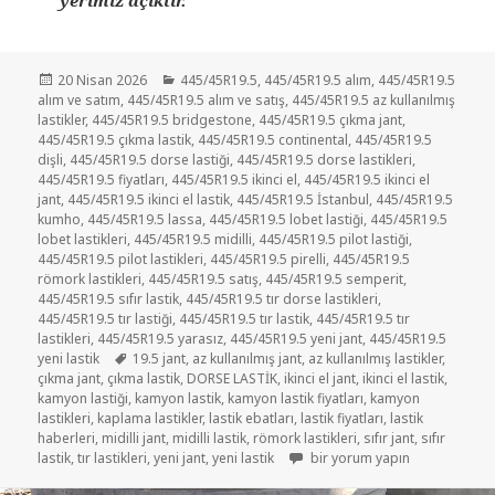
yerimiz açıktır.
Yayın
Kategoriler
20 Nisan 2026
445/45R19.5
,
445/45R19.5 alım
,
445/45R19.5
tarihi
alım ve satım
,
445/45R19.5 alım ve satış
,
445/45R19.5 az kullanılmış
lastikler
,
445/45R19.5 bridgestone
,
445/45R19.5 çıkma jant
,
445/45R19.5 çıkma lastik
,
445/45R19.5 continental
,
445/45R19.5
dişli
,
445/45R19.5 dorse lastiği
,
445/45R19.5 dorse lastikleri
,
445/45R19.5 fiyatları
,
445/45R19.5 ikinci el
,
445/45R19.5 ikinci el
jant
,
445/45R19.5 ikinci el lastik
,
445/45R19.5 İstanbul
,
445/45R19.5
kumho
,
445/45R19.5 lassa
,
445/45R19.5 lobet lastiği
,
445/45R19.5
lobet lastikleri
,
445/45R19.5 midilli
,
445/45R19.5 pilot lastiği
,
445/45R19.5 pilot lastikleri
,
445/45R19.5 pirelli
,
445/45R19.5
römork lastikleri
,
445/45R19.5 satış
,
445/45R19.5 semperit
,
445/45R19.5 sıfır lastik
,
445/45R19.5 tır dorse lastikleri
,
445/45R19.5 tır lastiği
,
445/45R19.5 tır lastik
,
445/45R19.5 tır
lastikleri
,
445/45R19.5 yarasız
,
445/45R19.5 yeni jant
,
445/45R19.5
Etiketler
yeni lastik
19.5 jant
,
az kullanılmış jant
,
az kullanılmış lastikler
,
çıkma jant
,
çıkma lastik
,
DORSE LASTİK
,
ikinci el jant
,
ikinci el lastik
,
kamyon lastiği
,
kamyon lastik
,
kamyon lastik fiyatları
,
kamyon
lastikleri
,
kaplama lastikler
,
lastik ebatları
,
lastik fiyatları
,
lastik
haberleri
,
midilli jant
,
midilli lastik
,
römork lastikleri
,
sıfır jant
,
sıfır
445 45R19.5 MİDİLLİ LASTİK VE
lastik
,
tır lastikleri
,
yeni jant
,
yeni lastik
bir yorum yapın