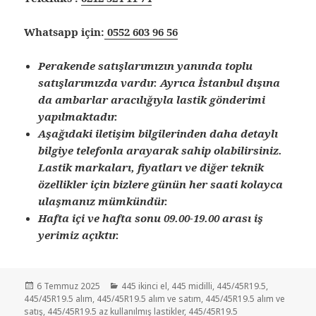
Whatsapp için:
0552 603 96 56
Perakende satışlarımızın yanında toplu
satışlarımızda vardır. Ayrıca İstanbul dışına
da ambarlar aracılığıyla lastik gönderimi
yapılmaktadır.
Aşağıdaki iletişim bilgilerinden daha detaylı
bilgiye telefonla arayarak sahip olabilirsiniz.
Lastik markaları, fiyatları ve diğer teknik
özellikler için bizlere günün her saati kolayca
ulaşmanız mümkündür.
Hafta içi ve hafta sonu 09.00-19.00 arası iş
yerimiz açıktır.
Yayın
Kategoriler
6 Temmuz 2025
445 ikinci el
,
445 midilli
,
445/45R19.5
,
tarihi
445/45R19.5 alım
,
445/45R19.5 alım ve satım
,
445/45R19.5 alım ve
satış
,
445/45R19.5 az kullanılmış lastikler
,
445/45R19.5