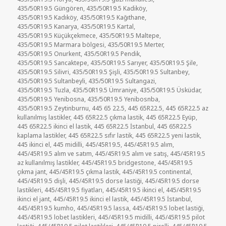
435/50R19.5 Güngören
,
435/50R19.5 Kadiköy
,
435/50R19.5 Kadıköy
,
435/50R19.5 Kağıthane
,
435/50R19.5 Kanarya
,
435/50R19.5 Kartal
,
435/50R19.5 Küçükçekmece
,
435/50R19.5 Maltepe
,
435/50R19.5 Marmara bölgesi
,
435/50R19.5 Merter
,
435/50R19.5 Onurkent
,
435/50R19.5 Pendik
,
435/50R19.5 Sancaktepe
,
435/50R19.5 Sarıyer
,
435/50R19.5 Şile
,
435/50R19.5 Silivri
,
435/50R19.5 Şişli
,
435/50R19.5 Sultanbey
,
435/50R19.5 Sultanbeyli
,
435/50R19.5 Sultangazi
,
435/50R19.5 Tuzla
,
435/50R19.5 Ümraniye
,
435/50R19.5 Üsküdar
,
435/50R19.5 Yenibosna
,
435/50R19.5 Yenibosnba
,
435/50R19.5 Zeytinburnu
,
445 65 22.5
,
445 65R22.5
,
445 65R22.5 az
kullanılmış lastikler
,
445 65R22.5 çıkma lastik
,
445 65R22.5 Eyüp
,
445 65R22.5 ikinci el lastik
,
445 65R22.5 İstanbul
,
445 65R22.5
kaplama lastikler
,
445 65R22.5 sıfır lastik
,
445 65R22.5 yeni lastik
,
445 ikinci el
,
445 midilli
,
445/45R19.5
,
445/45R19.5 alım
,
445/45R19.5 alım ve satım
,
445/45R19.5 alım ve satış
,
445/45R19.5
az kullanılmış lastikler
,
445/45R19.5 bridgestone
,
445/45R19.5
çıkma jant
,
445/45R19.5 çıkma lastik
,
445/45R19.5 continental
,
445/45R19.5 dişli
,
445/45R19.5 dorse lastiği
,
445/45R19.5 dorse
lastikleri
,
445/45R19.5 fiyatları
,
445/45R19.5 ikinci el
,
445/45R19.5
ikinci el jant
,
445/45R19.5 ikinci el lastik
,
445/45R19.5 İstanbul
,
445/45R19.5 kumho
,
445/45R19.5 lassa
,
445/45R19.5 lobet lastiği
,
445/45R19.5 lobet lastikleri
,
445/45R19.5 midilli
,
445/45R19.5 pilot