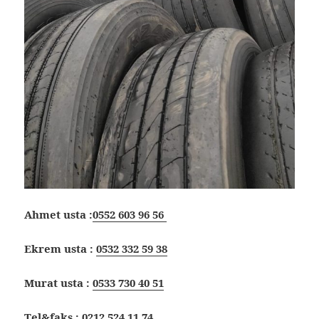
Ahmet usta :
0552 603 96 56
Ekrem usta :
0532 332 59 38
Murat usta :
0533 730 40 51
Tel&faks :
0212 524 11 74