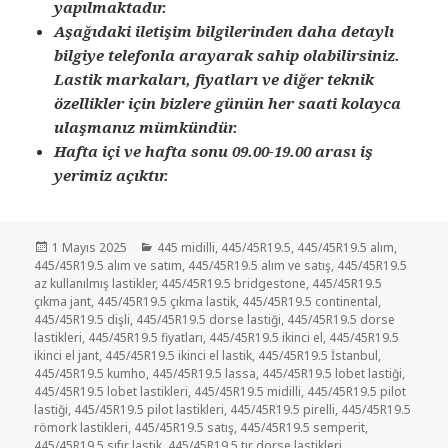
yapılmaktadır.
Aşağıdaki iletişim bilgilerinden daha detaylı
bilgiye telefonla arayarak sahip olabilirsiniz.
Lastik markaları, fiyatları ve diğer teknik
özellikler için bizlere günün her saati kolayca
ulaşmanız mümkündür.
Hafta içi ve hafta sonu 09.00-19.00 arası iş
yerimiz açıktır.
Yayın
Kategoriler
1 Mayıs 2025
445 midilli
,
445/45R19.5
,
445/45R19.5 alım
,
tarihi
445/45R19.5 alım ve satım
,
445/45R19.5 alım ve satış
,
445/45R19.5
az kullanılmış lastikler
,
445/45R19.5 bridgestone
,
445/45R19.5
çıkma jant
,
445/45R19.5 çıkma lastik
,
445/45R19.5 continental
,
445/45R19.5 dişli
,
445/45R19.5 dorse lastiği
,
445/45R19.5 dorse
lastikleri
,
445/45R19.5 fiyatları
,
445/45R19.5 ikinci el
,
445/45R19.5
ikinci el jant
,
445/45R19.5 ikinci el lastik
,
445/45R19.5 İstanbul
,
445/45R19.5 kumho
,
445/45R19.5 lassa
,
445/45R19.5 lobet lastiği
,
445/45R19.5 lobet lastikleri
,
445/45R19.5 midilli
,
445/45R19.5 pilot
lastiği
,
445/45R19.5 pilot lastikleri
,
445/45R19.5 pirelli
,
445/45R19.5
römork lastikleri
,
445/45R19.5 satış
,
445/45R19.5 semperit
,
445/45R19.5 sıfır lastik
,
445/45R19.5 tır dorse lastikleri
,