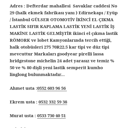
Adres : Defterdar mahallesi Savaklar caddesi No
29 (halk ekmek fabrikası yanı ) Edirnekapı / Eyüp
/ İstanbul
GÜLSER OTOMOTİV İKİNCİ EL ÇIKMA
LASTİK SIFIR KAPLAMA LASTİK YENİ LASTİK İŞ
MAKİNE LASTİK GELMİŞTİR ikinci el çıkma lastik
RÖMORK ve lobet Kamyonlarında tercih ettiği,
halk otobüsleri 275 70R22.5 kar tipi ve düz tipi
mevcuttur Markaları goodyear pirelli lassa
bridgestone michelin 24 adet yarasız ve temiz %
50 ve % 80 dişli yeni lastik semperit kumho
linglong bulunmaktadır…
Ahmet usta :
0552 603 96 56
Ekrem usta :
0532 332 59 38
Murat usta :
0533 730 40 51