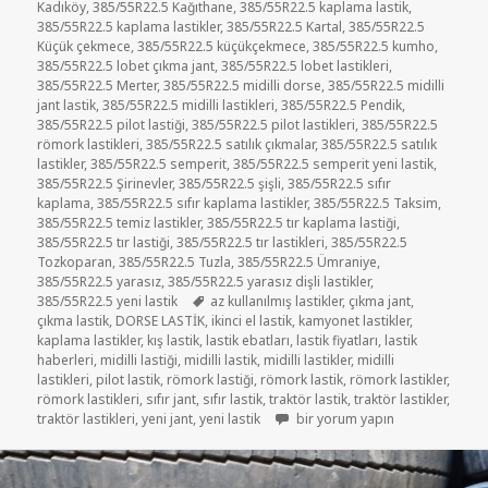
Kadıköy
,
385/55R22.5 Kağıthane
,
385/55R22.5 kaplama lastik
,
385/55R22.5 kaplama lastikler
,
385/55R22.5 Kartal
,
385/55R22.5
Küçük çekmece
,
385/55R22.5 küçükçekmece
,
385/55R22.5 kumho
,
385/55R22.5 lobet çıkma jant
,
385/55R22.5 lobet lastikleri
,
385/55R22.5 Merter
,
385/55R22.5 midilli dorse
,
385/55R22.5 midilli
jant lastik
,
385/55R22.5 midilli lastikleri
,
385/55R22.5 Pendik
,
385/55R22.5 pilot lastiği
,
385/55R22.5 pilot lastikleri
,
385/55R22.5
römork lastikleri
,
385/55R22.5 satılık çıkmalar
,
385/55R22.5 satılık
lastikler
,
385/55R22.5 semperit
,
385/55R22.5 semperit yeni lastik
,
385/55R22.5 Şirinevler
,
385/55R22.5 şişli
,
385/55R22.5 sıfır
kaplama
,
385/55R22.5 sıfır kaplama lastikler
,
385/55R22.5 Taksim
,
385/55R22.5 temiz lastikler
,
385/55R22.5 tır kaplama lastiği
,
385/55R22.5 tır lastiği
,
385/55R22.5 tır lastikleri
,
385/55R22.5
Tozkoparan
,
385/55R22.5 Tuzla
,
385/55R22.5 Ümraniye
,
385/55R22.5 yarasız
,
385/55R22.5 yarasız dişli lastikler
,
Etiketler
385/55R22.5 yeni lastik
az kullanılmış lastikler
,
çıkma jant
,
çıkma lastik
,
DORSE LASTİK
,
ikinci el lastik
,
kamyonet lastikler
,
kaplama lastikler
,
kış lastik
,
lastik ebatları
,
lastik fiyatları
,
lastik
haberleri
,
midilli lastiği
,
midilli lastik
,
midilli lastikler
,
midilli
lastikleri
,
pilot lastik
,
römork lastiği
,
römork lastik
,
römork lastikler
,
römork lastikleri
,
sıfır jant
,
sıfır lastik
,
traktör lastik
,
traktör lastikler
,
385 55R22.5 RÖMORK LASTİKLER
traktör lastikleri
,
yeni jant
,
yeni lastik
bir yorum yapın