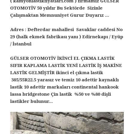
( kamyonlastikfiyatlari.com ) firmamız GÜLSER
OTOMOTİV 50 yıldır Bu Sektörde Sizinle
Çalışmaktan Memnuniyet Gurur Duyarız …
Adres : Defterdar mahallesi Savaklar caddesi No
29 (halk ekmek fabrikası yanı ) Edirnekapı / Eyüp
/ İstanbul
GÜLSER OTOMOTİV İKİNCİ EL ÇIKMA LASTİK
SIFIR KAPLAMA LASTİK YENİ LASTİK İŞ MAKİNE
LASTİK GELMİŞTİR ikinci el çıkma lastik
385/55R22.5 yarasız ve temiz 10 adettir kaynaklı
lastik 10 adettir markaları continental hankook
lassa bridgestone Çin lastik %50 ve %80 dişli
lastikler bulunur…