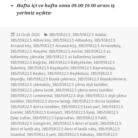
Hafta içi ve hafta sonu 09.00-19.00 arası iş
yerimiz açıktır.
Yayın
Kategoriler
24 Ocak 2025
385/55R22.5
,
385/55R22.5 Adalar
,
tarihi
385/55R22.5 Alibey köy
,
385/55R22.5 Alibeyköy
,
385/55R22.5
Arnavut köy
,
385/55R22.5 Arnavut-köy
,
385/55R22.5 Arnavutköy
,
385/55R22.5 Ataşehir
,
385/55R22.5 Avcılar
,
385/55R22.5 az
kullanılmış çıkmalar
,
385/55R22.5 az kullanılmış lastikler
,
385/55R22.5 Bağcılar
,
385/55R22.5 Bahçelievler
,
385/55R22.5
Bakırköy
,
385/55R22.5 Başakşehir
,
385/55R22.5 Bayrampaşa
,
385/55R22.5 Beykoz
,
385/55R22.5 Beylikdüzü
,
385/55R22.5
Beyoğlu
,
385/55R22.5 Büyük çekmece
,
385/55R22.5 Büyükcekmece
,
385/55R22.5 çekmeköy
,
385/55R22.5 çıkma dişli lastikler
,
385/55R22.5 çıkma lastik
,
385/55R22.5 çıkma temiz lastikler
,
385/55R22.5 continental
,
385/55R22.5 dişli
,
385/55R22.5 dişli çıkma
lastikler
,
385/55R22.5 dorse lastiği
,
385/55R22.5 dorse lastikler
,
385/55R22.5 dorse lastikleri
,
385/55R22.5 Esen yurt
,
385/55R22.5
Esenler
,
385/55R22.5 Esenyurt
,
385/55R22.5 Eyüp
,
385/55R22.5
Eyüp sultan
,
385/55R22.5 Eyüpsultan
,
385/55R22.5 Fatih
,
385/55R22.5 Güngören
,
385/55R22.5 ikinci el lastik
,
385/55R22.5
ikinci el lastik alış
,
385/55R22.5 ikinci el lastik satış
,
385/55R22.5
İstanbul
,
385/55R22.5 jant
,
385/55R22.5 Kabataş
,
385/55R22.5