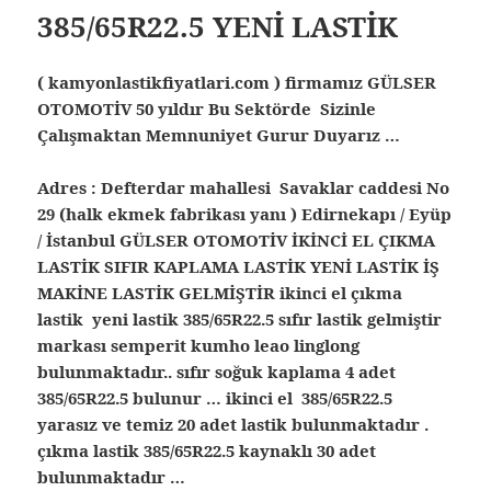
385/65R22.5 YENİ LASTİK
( kamyonlastikfiyatlari.com ) firmamız GÜLSER
OTOMOTİV 50 yıldır Bu Sektörde Sizinle
Çalışmaktan Memnuniyet Gurur Duyarız …
Adres : Defterdar mahallesi Savaklar caddesi No
29 (halk ekmek fabrikası yanı ) Edirnekapı / Eyüp
/ İstanbul
GÜLSER OTOMOTİV İKİNCİ EL ÇIKMA
LASTİK SIFIR KAPLAMA LASTİK YENİ LASTİK İŞ
MAKİNE LASTİK GELMİŞTİR ikinci el çıkma
lastik yeni lastik 385/65R22.5 sıfır lastik gelmiştir
markası semperit kumho leao linglong
bulunmaktadır.. sıfır soğuk kaplama 4 adet
385/65R22.5 bulunur … ikinci el 385/65R22.5
yarasız ve temiz 20 adet lastik bulunmaktadır .
çıkma lastik 385/65R22.5 kaynaklı 30 adet
bulunmaktadır …