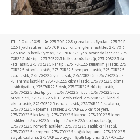
Yayın
Kategoriler
12 Ocak 2025
275 70 R 22.5 çıkma lastik fiyatları
,
275 70 R
tarihi
22.5 fiyat lastikleri
,
275 70 R 22.5 ikinci el çıkma lastikler
,
275 70 R
22.5 uygun lastik fiyatları
,
275 70 R 22.5 yeni ayarında lastikler
,
275
70R22.5 düz tipi
,
275 70R22.5 halk otoöüs lastiği
,
275 70R22.5 iki
katlı lastik
,
275 70R22.5 kar tipi
,
275 70R22.5 kullanılmış lastik
,
275
70R22.5 otobüs lastiği
,
275 70R22.5 semperit lastik
,
275 70R22.5
ucuz lastik
,
275 70R22.5 yeni lastik
,
275/70R22.5
,
275/70R22.5 az
kullanılmış lastikler
,
275/70R22.5 çıkma lastik
,
275/70R22.5 çıkma
lastik fiyatları
,
275/70R22.5 dişli
,
275/70R22.5 düz tip lastik
,
275/70R22.5 düz tipi yeni
,
275/70R22.5 fiyatlı
,
275/70R22.5 iett
otobüsleri
,
275/70R22.5 İETT otobüsleri
,
275/70R22.5 ikinci el
çıkma lastik
,
275/70R22.5 ikinci el lastik
,
275/70R22.5 kaplama
,
275/70R22.5 kaplama lastikler
,
275/70R22.5 kar tipi yeni
,
275/70R22.5 kış lastiği
,
275/70R22.5 kumho
,
275/70R22.5 lobet
lastikleri
,
275/70R22.5 ön tipi
,
275/70R22.5 otobüs lastiği
,
275/70R22.5 römork lastikleri
,
275/70R22.5 satılık kar lastiği
,
275/70R22.5 semperit
,
275/70R22.5 soğuk kaplama
,
275/70R22.5
soguk kaplama
,
275/70R22.5 uygun fiyatlı kaplama
,
275/70R22.5