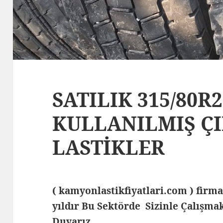
SATILIK 315/80R2
KULLANILMIŞ Ç
LASTİKLER
( kamyonlastikfiyatlari.com ) fi
yıldır Bu Sektörde Sizinle Çalış
Duyarız …