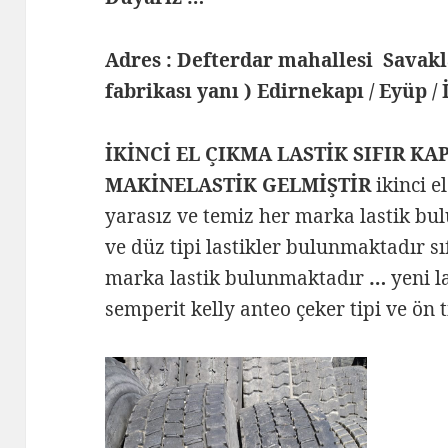
Adres : Defterdar mahallesi Savak
fabrikası yanı ) Edirnekapı / Eyüp /
İKİNCİ EL ÇIKMA LASTİK SIFIR KA
MAKİNELASTİK GELMİŞTİR
ikinci e
yarasız ve temiz her marka lastik bul
ve düz tipi lastikler bulunmaktadır s
marka lastik bulunmaktadır
…
yeni l
semperit kelly anteo çeker tipi ve ön 