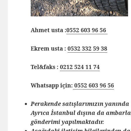
Ahmet usta :
0552 603 96 56
Ekrem usta :
0532 332 59 38
Tel&faks :
0212 524 11 74
Whatsapp için:
0552 603 96 56
Perakende satışlarımızın yanında 
Ayrıca İstanbul dışına da ambarlar
gönderimi yapılmaktadır.
Aşağıdaki iletişim bilgilerinden da