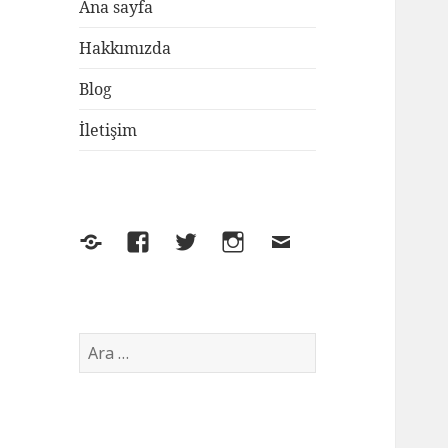
Ana sayfa
Hakkımızda
Blog
İletişim
Yelp
Facebook
Twitter
Instagram
E-
posta
Arama: