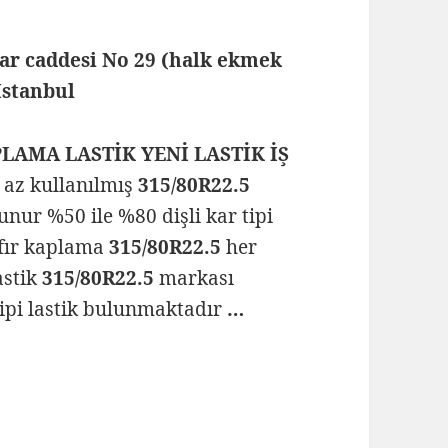
lar caddesi No 29 (halk ekmek
 İstanbul
PLAMA LASTİK YENİ LASTİK İŞ
l az kullanılmış
315/80R22.5
unur %50 ile %80 dişli kar tipi
ıfır kaplama
315/80R22.5
her
astik
315/80R22.5
markası
tipi lastik bulunmaktadır
…