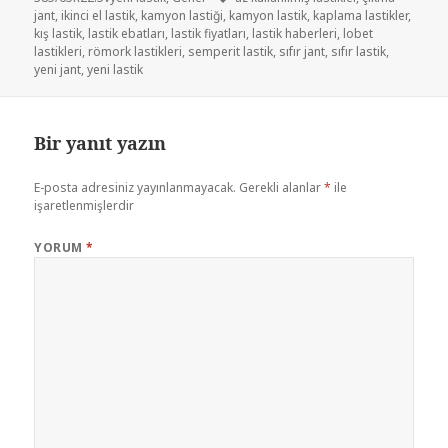
jant
,
ikinci el lastik
,
kamyon lastiği
,
kamyon lastik
,
kaplama lastikler
,
kış lastik
,
lastik ebatları
,
lastik fiyatları
,
lastik haberleri
,
lobet
lastikleri
,
römork lastikleri
,
semperit lastik
,
sıfır jant
,
sıfır lastik
,
yeni jant
,
yeni lastik
Bir yanıt yazın
E-posta adresiniz yayınlanmayacak.
Gerekli alanlar
*
ile
işaretlenmişlerdir
YORUM
*