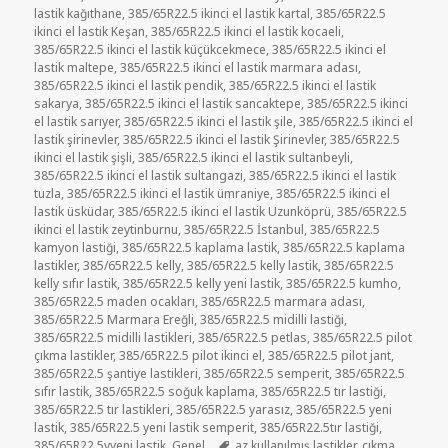
lastik kağıthane
,
385/65R22.5 ikinci el lastik kartal
,
385/65R22.5
ikinci el lastik Keşan
,
385/65R22.5 ikinci el lastik kocaeli
,
385/65R22.5 ikinci el lastik küçükcekmece
,
385/65R22.5 ikinci el
lastik maltepe
,
385/65R22.5 ikinci el lastik marmara adası
,
385/65R22.5 ikinci el lastik pendik
,
385/65R22.5 ikinci el lastik
sakarya
,
385/65R22.5 ikinci el lastik sancaktepe
,
385/65R22.5 ikinci
el lastik sarıyer
,
385/65R22.5 ikinci el lastik şile
,
385/65R22.5 ikinci el
lastik şirinevler
,
385/65R22.5 ikinci el lastik Şirinevler
,
385/65R22.5
ikinci el lastik şişli
,
385/65R22.5 ikinci el lastik sultanbeyli
,
385/65R22.5 ikinci el lastik sultangazi
,
385/65R22.5 ikinci el lastik
tuzla
,
385/65R22.5 ikinci el lastik ümraniye
,
385/65R22.5 ikinci el
lastik üsküdar
,
385/65R22.5 ikinci el lastik Uzunköprü
,
385/65R22.5
ikinci el lastik zeytinburnu
,
385/65R22.5 İstanbul
,
385/65R22.5
kamyon lastiği
,
385/65R22.5 kaplama lastik
,
385/65R22.5 kaplama
lastikler
,
385/65R22.5 kelly
,
385/65R22.5 kelly lastik
,
385/65R22.5
kelly sıfır lastik
,
385/65R22.5 kelly yeni lastik
,
385/65R22.5 kumho
,
385/65R22.5 maden ocakları
,
385/65R22.5 marmara adası
,
385/65R22.5 Marmara Ereğli
,
385/65R22.5 midilli lastiği
,
385/65R22.5 midilli lastikleri
,
385/65R22.5 petlas
,
385/65R22.5 pilot
çıkma lastikler
,
385/65R22.5 pilot ikinci el
,
385/65R22.5 pilot jant
,
385/65R22.5 şantiye lastikleri
,
385/65R22.5 semperit
,
385/65R22.5
sıfır lastik
,
385/65R22.5 soğuk kaplama
,
385/65R22.5 tır lastiği
,
385/65R22.5 tır lastikleri
,
385/65R22.5 yarasız
,
385/65R22.5 yeni
lastik
,
385/65R22.5 yeni lastik semperit
,
385/65R22.5tır lastiği
,
Etiketler
385/65R22.5vyeni lastik
,
Genel
az kullanılmış lastikler
,
çıkma