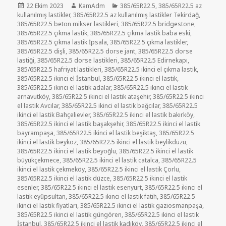
Yayın
Yazar
Kategoriler
22 Ekim 2023
KamAdm
385/65R22.5
,
385/65R22.5 az
tarihi
kullanılmış lastikler
,
385/65R22.5 az kullanılmış lastikler Tekirdağ
,
385/65R22.5 beton mikser lastikleri
,
385/65R22.5 bridgestone
,
385/65R22.5 çıkma lastik
,
385/65R22.5 çıkma lastik baba eski
,
385/65R22.5 çıkma lastik İpsala
,
385/65R22.5 çıkma lastikler
,
385/65R22.5 dişli
,
385/65R22.5 dorse jant
,
385/65R22.5 dorse
lastiği
,
385/65R22.5 dorse lastikleri
,
385/65R22.5 Edirnekapı
,
385/65R22.5 hafriyat lastikleri
,
385/65R22.5 ikinci el çıkma lastik
,
385/65R22.5 ikinci el İstanbul
,
385/65R22.5 ikinci el lastik
,
385/65R22.5 ikinci el lastik adalar
,
385/65R22.5 ikinci el lastik
arnavutköy
,
385/65R22.5 ikinci el lastik ataşehir
,
385/65R22.5 ikinci
el lastik Avcılar
,
385/65R22.5 ikinci el lastik bağcılar
,
385/65R22.5
ikinci el lastik Bahçelievler
,
385/65R22.5 ikinci el lastik bakırköy
,
385/65R22.5 ikinci el lastik başakşehir
,
385/65R22.5 ikinci el lastik
bayrampaşa
,
385/65R22.5 ikinci el lastik beşiktaş
,
385/65R22.5
ikinci el lastik beykoz
,
385/65R22.5 ikinci el lastik beylikdüzü
,
385/65R22.5 ikinci el lastik beyoğlu
,
385/65R22.5 ikinci el lastik
büyükçekmece
,
385/65R22.5 ikinci el lastik catalca
,
385/65R22.5
ikinci el lastik çekmeköy
,
385/65R22.5 ikinci el lastik Çorlu
,
385/65R22.5 ikinci el lastik düzce
,
385/65R22.5 ikinci el lastik
esenler
,
385/65R22.5 ikinci el lastik esenyurt
,
385/65R22.5 ikinci el
lastik eyüpsultan
,
385/65R22.5 ikinci el lastik fatih
,
385/65R22.5
ikinci el lastik fiyatları
,
385/65R22.5 ikinci el lastik gaziosmanpaşa
,
385/65R22.5 ikinci el lastik güngören
,
385/65R22.5 ikinci el lastik
İstanbul
,
385/65R22.5 ikinci el lastik kadıköy
,
385/65R22.5 ikinci el