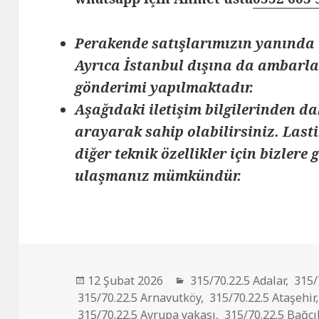
Perakende satışlarımızın yanında 
Ayrıca İstanbul dışına da ambarlar
gönderimi yapılmaktadır.
Aşağıdaki iletişim bilgilerinden da
arayarak sahip olabilirsiniz. Lasti
diğer teknik özellikler için bizlere
ulaşmanız mümkündür.
Yayın
Kategoriler
12 Şubat 2026
315/70.22.5 Adalar
,
315/
tarihi
315/70.22.5 Arnavutköy
,
315/70.22.5 Ataşehir
315/70.22.5 Avrupa yakası
,
315/70.22.5 Bağcı