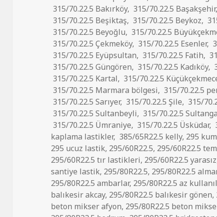
315/70.22.5 Bakırköy
,
315/70.22.5 Başakşehir
315/70.22.5 Beşiktaş
,
315/70.22.5 Beykoz
,
31
315/70.22.5 Beyoğlu
,
315/70.22.5 Büyükçekm
315/70.22.5 Çekmeköy
,
315/70.22.5 Esenler
,
3
315/70.22.5 Eyüpsultan
,
315/70.22.5 Fatih
,
31
315/70.22.5 Güngören
,
315/70.22.5 Kadıköy
,
3
315/70.22.5 Kartal
,
315/70.22.5 Küçükçekmec
315/70.22.5 Marmara bölgesi
,
315/70.22.5 pe
315/70.22.5 Sarıyer
,
315/70.22.5 Şile
,
315/70.2
315/70.22.5 Sultanbeyli
,
315/70.22.5 Sultanga
315/70.22.5 Ümraniye
,
315/70.22.5 Üsküdar
,
kaplama lastikler
,
385/65R22.5 kelly
,
295 ku
295 ucuz lastik
,
295/60R22.5
,
295/60R22.5 temi
295/60R22.5 tır lastikleri
,
295/60R22.5 yarasız
santiye lastik
,
295/80R22.5
,
295/80R22.5 alma
295/80R22.5 ambarlar
,
295/80R22.5 az kullanı
balıkesir akcay
,
295/80R22.5 balıkesir gönen
,
beton mikser afyon
,
295/80R22.5 beton mikser