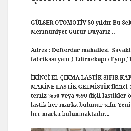
GÜLSER OTOMOTİV 50 yıldır Bu Sek
Memnuniyet Gurur Duyarız …
Adres : Defterdar mahallesi Savak
fabrikası yanı ) Edirnekapı / Eyüp /
İKİNCİ EL ÇIKMA LASTİK SIFIR KA
MAKİNE LASTİK GELMİŞTİR ikinci el
temiz %50 veya %90 dişli lastikler ö
lastik her marka bulunur sıfır Yeni
her marka bulunmaktadır…