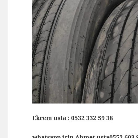
Ekrem usta :
0532 332 59 38
whatsapp için Ahmet usta
0552 603 