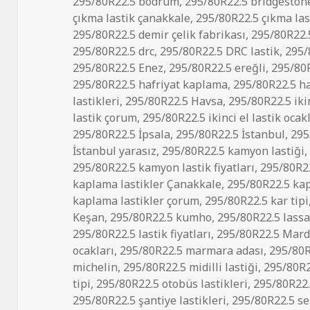
295/80R22.5 bodrum
,
295/80R22.5 bridgeston
çıkma lastik çanakkale
,
295/80R22.5 çıkma la
295/80R22.5 demir çelik fabrikası
,
295/80R22.5
295/80R22.5 drc
,
295/80R22.5 DRC lastik
,
295/
295/80R22.5 Enez
,
295/80R22.5 ereğli
,
295/80R
295/80R22.5 hafriyat kaplama
,
295/80R22.5 ha
lastikleri
,
295/80R22.5 Havsa
,
295/80R22.5 ikin
lastik çorum
,
295/80R22.5 ikinci el lastik ocak
295/80R22.5 İpsala
,
295/80R22.5 İstanbul
,
295
İstanbul yarasız
,
295/80R22.5 kamyon lastiği
295/80R22.5 kamyon lastik fiyatları
,
295/80R22
kaplama lastikler Çanakkale
,
295/80R22.5 kap
kaplama lastikler çorum
,
295/80R22.5 kar tipi
Keşan
,
295/80R22.5 kumho
,
295/80R22.5 lass
295/80R22.5 lastik fiyatları
,
295/80R22.5 Mard
ocakları
,
295/80R22.5 marmara adası
,
295/80R
michelin
,
295/80R22.5 midilli lastiği
,
295/80R22
tipi
,
295/80R22.5 otobüs lastikleri
,
295/80R22.
295/80R22.5 şantiye lastikleri
,
295/80R22.5 s