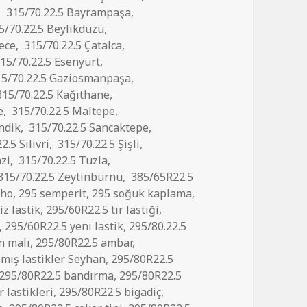
,
315/70.22.5 Bayrampaşa
,
5/70.22.5 Beylikdüzü
,
ece
,
315/70.22.5 Çatalca
,
15/70.22.5 Esenyurt
,
5/70.22.5 Gaziosmanpaşa
,
15/70.22.5 Kağıthane
,
e
,
315/70.22.5 Maltepe
,
ndik
,
315/70.22.5 Sancaktepe
,
2.5 Silivri
,
315/70.22.5 Şişli
,
zi
,
315/70.22.5 Tuzla
,
315/70.22.5 Zeytinburnu
,
385/65R22.5
mho
,
295 semperit
,
295 soğuk kaplama
,
z lastik
,
295/60R22.5 tır lastiği
,
,
295/60R22.5 yeni lastik
,
295/80.22.5
n malı
,
295/80R22.5 ambar
,
lmış lastikler Seyhan
,
295/80R22.5
295/80R22.5 bandırma
,
295/80R22.5
 lastikleri
,
295/80R22.5 bigadiç
,