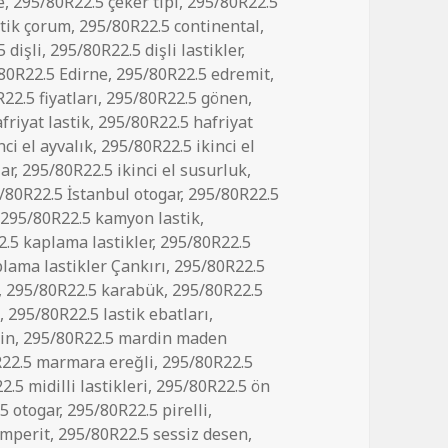
e
,
295/80R22.5 çeker tipi
,
295/80R22.5
stik çorum
,
295/80R22.5 continental
,
 dişli
,
295/80R22.5 dişli lastikler
,
80R22.5 Edirne
,
295/80R22.5 edremit
,
22.5 fiyatları
,
295/80R22.5 gönen
,
friyat lastik
,
295/80R22.5 hafriyat
ci el ayvalık
,
295/80R22.5 ikinci el
lar
,
295/80R22.5 ikinci el susurluk
,
/80R22.5 İstanbul otogar
,
295/80R22.5
,
295/80R22.5 kamyon lastik
,
.5 kaplama lastikler
,
295/80R22.5
lama lastikler Çankırı
,
295/80R22.5
,
295/80R22.5 karabük
,
295/80R22.5
a
,
295/80R22.5 lastik ebatları
,
in
,
295/80R22.5 mardin maden
22.5 marmara ereğli
,
295/80R22.5
.5 midilli lastikleri
,
295/80R22.5 ön
5 otogar
,
295/80R22.5 pirelli
,
emperit
,
295/80R22.5 sessiz desen
,