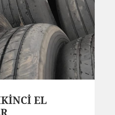
İKİNCİ EL
ER