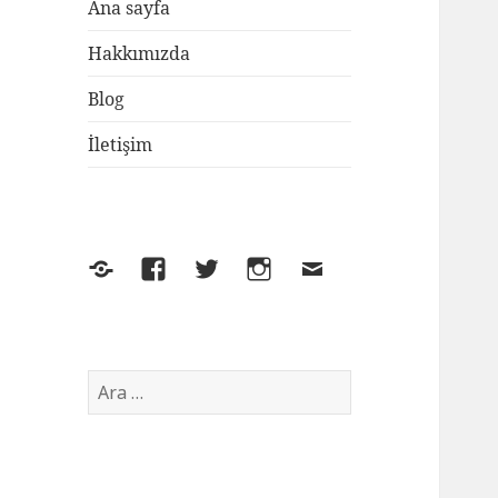
Ana sayfa
Hakkımızda
Blog
İletişim
Yelp
Facebook
Twitter
Instagram
E-
posta
Arama: