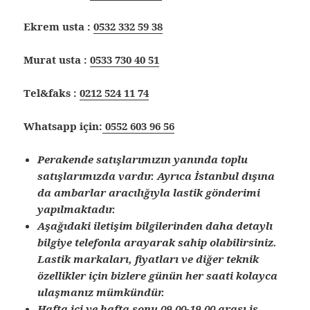
Ekrem usta :
0532 332 59 38
Murat usta :
0533 730 40 51
Tel&faks :
0212 524 11 74
Whatsapp için:
0552 603 96 56
Perakende satışlarımızın yanında toplu
satışlarımızda vardır. Ayrıca İstanbul dışına
da ambarlar aracılığıyla lastik gönderimi
yapılmaktadır.
Aşağıdaki iletişim bilgilerinden daha detaylı
bilgiye telefonla arayarak sahip olabilirsiniz.
Lastik markaları, fiyatları ve diğer teknik
özellikler için bizlere günün her saati kolayca
ulaşmanız mümkündür.
Hafta içi ve hafta sonu 09.00-19.00 arası iş