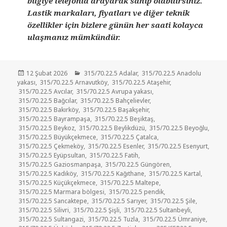
bilgiye telefonla arayarak sahip olabilirsiniz.
Lastik markaları, fiyatları ve diğer teknik
özellikler için bizlere günün her saati kolayca
ulaşmanız mümkündür.
Yayın
Kategoriler
12 Şubat 2026
315/70.22.5 Adalar
,
315/70.22.5 Anadolu
tarihi
yakası
,
315/70.22.5 Arnavutköy
,
315/70.22.5 Ataşehir
,
315/70.22.5 Avcılar
,
315/70.22.5 Avrupa yakası
,
315/70.22.5 Bağcılar
,
315/70.22.5 Bahçelievler
,
315/70.22.5 Bakırköy
,
315/70.22.5 Başakşehir
,
315/70.22.5 Bayrampaşa
,
315/70.22.5 Beşiktaş
,
315/70.22.5 Beykoz
,
315/70.22.5 Beylikdüzü
,
315/70.22.5 Beyoğlu
,
315/70.22.5 Büyükçekmece
,
315/70.22.5 Çatalca
,
315/70.22.5 Çekmeköy
,
315/70.22.5 Esenler
,
315/70.22.5 Esenyurt
,
315/70.22.5 Eyüpsultan
,
315/70.22.5 Fatih
,
315/70.22.5 Gaziosmanpaşa
,
315/70.22.5 Güngören
,
315/70.22.5 Kadıköy
,
315/70.22.5 Kağıthane
,
315/70.22.5 Kartal
,
315/70.22.5 Küçükçekmece
,
315/70.22.5 Maltepe
,
315/70.22.5 Marmara bölgesi
,
315/70.22.5 pendik
,
315/70.22.5 Sancaktepe
,
315/70.22.5 Sarıyer
,
315/70.22.5 Şile
,
315/70.22.5 Silivri
,
315/70.22.5 Şişli
,
315/70.22.5 Sultanbeyli
,
315/70.22.5 Sultangazi
,
315/70.22.5 Tuzla
,
315/70.22.5 Ümraniye
,