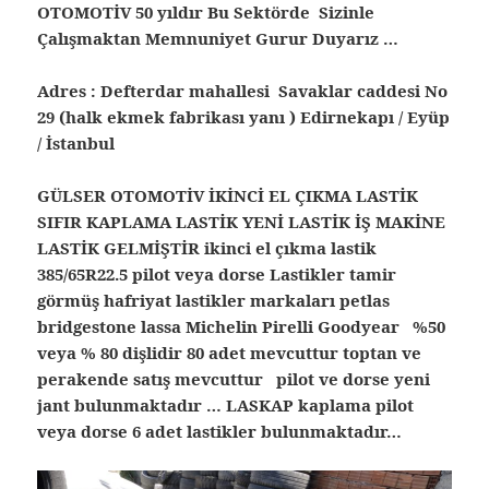
OTOMOTİV 50 yıldır Bu Sektörde Sizinle
Çalışmaktan Memnuniyet Gurur Duyarız …
Adres : Defterdar mahallesi Savaklar caddesi No
29 (halk ekmek fabrikası yanı ) Edirnekapı / Eyüp
/ İstanbul
GÜLSER OTOMOTİV İKİNCİ EL ÇIKMA LASTİK
SIFIR KAPLAMA LASTİK YENİ LASTİK İŞ MAKİNE
LASTİK GELMİŞTİR ikinci el çıkma lastik
385/65R22.5 pilot veya dorse Lastikler tamir
görmüş hafriyat lastikler markaları petlas
bridgestone lassa Michelin Pirelli Goodyear %50
veya % 80 dişlidir 80 adet mevcuttur toptan ve
perakende satış mevcuttur pilot ve dorse yeni
jant bulunmaktadır … LASKAP kaplama pilot
veya dorse 6 adet lastikler bulunmaktadır…