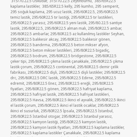
315/70.22.5 Üsküdar
,
315/70.22.5 Zeytinburnu
,
385/65R22.5
kaplama lastikler
,
385/65R22.5 kelly
,
295 kumho
,
295 semperit
,
295 soğuk kaplama
,
295 ucuz lastik
,
295/60R22.5
,
295/60R22.5
temiz lastik
,
295/60R22.5 tır lastiği
,
295/60R22.5 tır lastikleri
,
295/60R22.5 yarasız
,
295/60R22.5 yeni lastik
,
295/80.22.5 santiye
lastik
,
295/80R22.5
,
295/80R22.5 alman malı
,
295/80R22.5 ambar
,
295/80R22.5 ambarlar
,
295/80R22.5 az kullanılmış lastikler Seyhan
,
295/80R22.5 balıkesir akcay
,
295/80R22.5 balıkesir gönen
,
295/80R22.5 bandırma
,
295/80R22.5 beton mikser afyon
,
295/80R22.5 beton mikser lastikleri
,
295/80R22.5 bigadiç
,
295/80R22.5 bodrum
,
295/80R22.5 bridgestone
,
295/80R22.5
çeker tipi
,
295/80R22.5 çıkma lastik çanakkale
,
295/80R22.5 çıkma
lastik çorum
,
295/80R22.5 continental
,
295/80R22.5 demir çelik
fabrikası
,
295/80R22.5 dişli
,
295/80R22.5 dişli lastikler
,
295/80R22.5
drc
,
295/80R22.5 DRC lastik
,
295/80R22.5 Edirne
,
295/80R22.5
edremit
,
295/80R22.5 Enez
,
295/80R22.5 ereğli
,
295/80R22.5
fiyatları
,
295/80R22.5 gönen
,
295/80R22.5 hafriyat kaplama
,
295/80R22.5 hafriyat lastik
,
295/80R22.5 hafriyat lastikleri
,
295/80R22.5 Havsa
,
295/80R22.5 ikinci el ayvalık
,
295/80R22.5 ikinci
el lastik çorum
,
295/80R22.5 ikinci el lastik ocaklar
,
295/80R22.5
ikinci el susurluk
,
295/80R22.5 İpsala
,
295/80R22.5 İstanbul
,
295/80R22.5 İstanbul otogar
,
295/80R22.5 İstanbul yarasız
,
295/80R22.5 kamyon lastiği
,
295/80R22.5 kamyon lastik
,
295/80R22.5 kamyon lastik fiyatları
,
295/80R22.5 kaplama lastikler
,
295/80R22.5 kaplama lastikler Çanakkale
,
295/80R22.5 kaplama