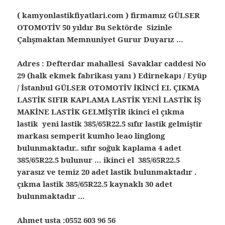
( kamyonlastikfiyatlari.com ) firmamız GÜLSER
OTOMOTİV 50 yıldır Bu Sektörde Sizinle
Çalışmaktan Memnuniyet Gurur Duyarız …
Adres : Defterdar mahallesi Savaklar caddesi No
29 (halk ekmek fabrikası yanı ) Edirnekapı / Eyüp
/ İstanbul
GÜLSER OTOMOTİV İKİNCİ EL ÇIKMA
LASTİK SIFIR KAPLAMA LASTİK YENİ LASTİK İŞ
MAKİNE LASTİK GELMİŞTİR ikinci el çıkma
lastik yeni lastik 385/65R22.5 sıfır lastik gelmiştir
markası semperit kumho leao linglong
bulunmaktadır.. sıfır soğuk kaplama 4 adet
385/65R22.5 bulunur … ikinci el 385/65R22.5
yarasız ve temiz 20 adet lastik bulunmaktadır .
çıkma lastik 385/65R22.5 kaynaklı 30 adet
bulunmaktadır …
Ahmet usta :
0552 603 96 56