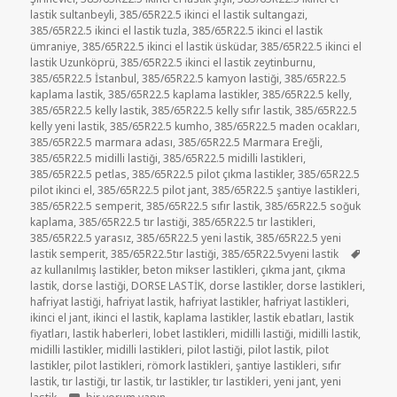
lastik sultanbeyli
,
385/65R22.5 ikinci el lastik sultangazi
,
385/65R22.5 ikinci el lastik tuzla
,
385/65R22.5 ikinci el lastik
ümraniye
,
385/65R22.5 ikinci el lastik üsküdar
,
385/65R22.5 ikinci el
lastik Uzunköprü
,
385/65R22.5 ikinci el lastik zeytinburnu
,
385/65R22.5 İstanbul
,
385/65R22.5 kamyon lastiği
,
385/65R22.5
kaplama lastik
,
385/65R22.5 kaplama lastikler
,
385/65R22.5 kelly
,
385/65R22.5 kelly lastik
,
385/65R22.5 kelly sıfır lastik
,
385/65R22.5
kelly yeni lastik
,
385/65R22.5 kumho
,
385/65R22.5 maden ocakları
,
385/65R22.5 marmara adası
,
385/65R22.5 Marmara Ereğli
,
385/65R22.5 midilli lastiği
,
385/65R22.5 midilli lastikleri
,
385/65R22.5 petlas
,
385/65R22.5 pilot çıkma lastikler
,
385/65R22.5
pilot ikinci el
,
385/65R22.5 pilot jant
,
385/65R22.5 şantiye lastikleri
,
385/65R22.5 semperit
,
385/65R22.5 sıfır lastik
,
385/65R22.5 soğuk
kaplama
,
385/65R22.5 tır lastiği
,
385/65R22.5 tır lastikleri
,
385/65R22.5 yarasız
,
385/65R22.5 yeni lastik
,
385/65R22.5 yeni
Etiketl
lastik semperit
,
385/65R22.5tır lastiği
,
385/65R22.5vyeni lastik
az kullanılmış lastikler
,
beton mikser lastikleri
,
çıkma jant
,
çıkma
lastik
,
dorse lastiği
,
DORSE LASTİK
,
dorse lastikler
,
dorse lastikleri
,
hafriyat lastiği
,
hafriyat lastik
,
hafriyat lastikler
,
hafriyat lastikleri
,
ikinci el jant
,
ikinci el lastik
,
kaplama lastikler
,
lastik ebatları
,
lastik
fiyatları
,
lastik haberleri
,
lobet lastikleri
,
midilli lastiği
,
midilli lastik
,
midilli lastikler
,
midilli lastikleri
,
pilot lastiği
,
pilot lastik
,
pilot
lastikler
,
pilot lastikleri
,
römork lastikleri
,
şantiye lastikleri
,
sıfır
lastik
,
tır lastiği
,
tır lastik
,
tır lastikler
,
tır lastikleri
,
yeni jant
,
yeni
385/65R22.5 YENİ LASTİK için