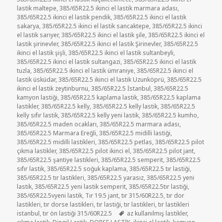
lastik maltepe
,
385/65R22.5 ikinci el lastik marmara adası
,
385/65R22.5 ikinci el lastik pendik
,
385/65R22.5 ikinci el lastik
sakarya
,
385/65R22.5 ikinci el lastik sancaktepe
,
385/65R22.5 ikinci
el lastik sarıyer
,
385/65R22.5 ikinci el lastik şile
,
385/65R22.5 ikinci el
lastik şirinevler
,
385/65R22.5 ikinci el lastik Şirinevler
,
385/65R22.5
ikinci el lastik şişli
,
385/65R22.5 ikinci el lastik sultanbeyli
,
385/65R22.5 ikinci el lastik sultangazi
,
385/65R22.5 ikinci el lastik
tuzla
,
385/65R22.5 ikinci el lastik ümraniye
,
385/65R22.5 ikinci el
lastik üsküdar
,
385/65R22.5 ikinci el lastik Uzunköprü
,
385/65R22.5
ikinci el lastik zeytinburnu
,
385/65R22.5 İstanbul
,
385/65R22.5
kamyon lastiği
,
385/65R22.5 kaplama lastik
,
385/65R22.5 kaplama
lastikler
,
385/65R22.5 kelly
,
385/65R22.5 kelly lastik
,
385/65R22.5
kelly sıfır lastik
,
385/65R22.5 kelly yeni lastik
,
385/65R22.5 kumho
,
385/65R22.5 maden ocakları
,
385/65R22.5 marmara adası
,
385/65R22.5 Marmara Ereğli
,
385/65R22.5 midilli lastiği
,
385/65R22.5 midilli lastikleri
,
385/65R22.5 petlas
,
385/65R22.5 pilot
çıkma lastikler
,
385/65R22.5 pilot ikinci el
,
385/65R22.5 pilot jant
,
385/65R22.5 şantiye lastikleri
,
385/65R22.5 semperit
,
385/65R22.5
sıfır lastik
,
385/65R22.5 soğuk kaplama
,
385/65R22.5 tır lastiği
,
385/65R22.5 tır lastikleri
,
385/65R22.5 yarasız
,
385/65R22.5 yeni
lastik
,
385/65R22.5 yeni lastik semperit
,
385/65R22.5tır lastiği
,
385/65R22.5vyeni lastik
,
Tır 19.5 jant
,
tır 315/60R22.5
,
tır dor
lastikleri
,
tır dorse lastikleri
,
tır lastiği
,
tır lastikleri
,
tır lastikleri
Etiketler
istanbul
,
tır ön lastiği 315/60R22.5
az kullanılmış lastikler
,