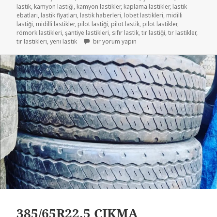
lastik
,
kamyon lastiği
,
kamyon lastikler
,
kaplama lastikler
,
lastik
ebatları
,
lastik fiyatları
,
lastik haberleri
,
lobet lastikleri
,
midilli
lastiği
,
midilli lastikler
,
pilot lastiği
,
pilot lastik
,
pilot lastikler
,
römork lastikleri
,
şantiye lastikleri
,
sıfır lastik
,
tır lastiği
,
tır lastikler
,
385/65R22.5 YARASIZ VE TEMİZ LASTİKLER içi
tır lastikleri
,
yeni lastik
bir yorum yapın
385/65R22.5 ÇIKMA