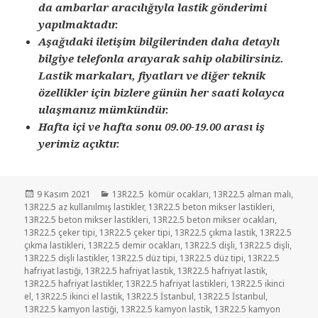
da ambarlar aracılığıyla lastik gönderimi
yapılmaktadır.
Aşağıdaki iletişim bilgilerinden daha detaylı
bilgiye telefonla arayarak sahip olabilirsiniz.
Lastik markaları, fiyatları ve diğer teknik
özellikler için bizlere günün her saati kolayca
ulaşmanız mümkündür.
Hafta içi ve hafta sonu 09.00-19.00 arası iş
yerimiz açıktır.
Yayın
Kategoriler
9 Kasım 2021
13R22.5 kömür ocakları
,
13R22.5 alman malı
,
tarihi
13R22.5 az kullanılmış lastikler
,
13R22.5 beton mikser lastikleri
,
13R22.5 beton mikser lastikleri
,
13R22.5 beton mikser ocakları
,
13R22.5 çeker tipi
,
13R22.5 çeker tipi
,
13R22.5 çıkma lastik
,
13R22.5
çıkma lastikleri
,
13R22.5 demir ocakları
,
13R22.5 dişli
,
13R22.5 dişli
,
13R22.5 dişli lastikler
,
13R22.5 düz tipi
,
13R22.5 düz tipi
,
13R22.5
hafriyat lastiği
,
13R22.5 hafriyat lastik
,
13R22.5 hafriyat lastik
,
13R22.5 hafriyat lastikler
,
13R22.5 hafriyat lastikleri
,
13R22.5 ikinci
el
,
13R22.5 ikinci el lastik
,
13R22.5 İstanbul
,
13R22.5 İstanbul
,
13R22.5 kamyon lastiği
,
13R22.5 kamyon lastik
,
13R22.5 kamyon