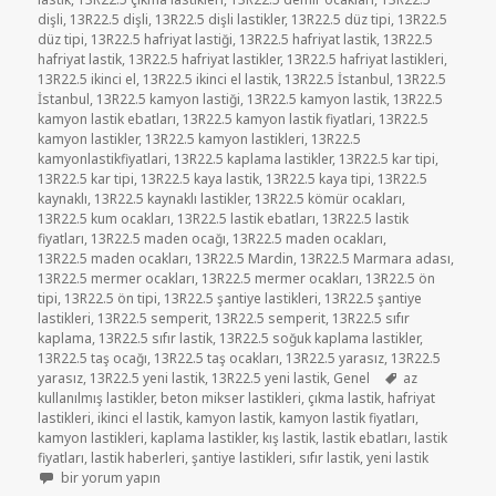
dişli
,
13R22.5 dişli
,
13R22.5 dişli lastikler
,
13R22.5 düz tipi
,
13R22.5
düz tipi
,
13R22.5 hafriyat lastiği
,
13R22.5 hafriyat lastik
,
13R22.5
hafriyat lastik
,
13R22.5 hafriyat lastikler
,
13R22.5 hafriyat lastikleri
,
13R22.5 ikinci el
,
13R22.5 ikinci el lastik
,
13R22.5 İstanbul
,
13R22.5
İstanbul
,
13R22.5 kamyon lastiği
,
13R22.5 kamyon lastik
,
13R22.5
kamyon lastik ebatları
,
13R22.5 kamyon lastik fiyatlari
,
13R22.5
kamyon lastikler
,
13R22.5 kamyon lastikleri
,
13R22.5
kamyonlastikfiyatlari
,
13R22.5 kaplama lastikler
,
13R22.5 kar tipi
,
13R22.5 kar tipi
,
13R22.5 kaya lastik
,
13R22.5 kaya tipi
,
13R22.5
kaynaklı
,
13R22.5 kaynaklı lastikler
,
13R22.5 kömür ocakları
,
13R22.5 kum ocakları
,
13R22.5 lastik ebatları
,
13R22.5 lastik
fiyatları
,
13R22.5 maden ocağı
,
13R22.5 maden ocakları
,
13R22.5 maden ocakları
,
13R22.5 Mardin
,
13R22.5 Marmara adası
,
13R22.5 mermer ocakları
,
13R22.5 mermer ocakları
,
13R22.5 ön
tipi
,
13R22.5 ön tipi
,
13R22.5 şantiye lastikleri
,
13R22.5 şantiye
lastikleri
,
13R22.5 semperit
,
13R22.5 semperit
,
13R22.5 sıfır
kaplama
,
13R22.5 sıfır lastik
,
13R22.5 soğuk kaplama lastikler
,
13R22.5 taş ocağı
,
13R22.5 taş ocakları
,
13R22.5 yarasız
,
13R22.5
Etiketler
yarasız
,
13R22.5 yeni lastik
,
13R22.5 yeni lastik
,
Genel
az
kullanılmış lastikler
,
beton mikser lastikleri
,
çıkma lastik
,
hafriyat
lastikleri
,
ikinci el lastik
,
kamyon lastik
,
kamyon lastik fiyatları
,
kamyon lastikleri
,
kaplama lastikler
,
kış lastik
,
lastik ebatları
,
lastik
fiyatları
,
lastik haberleri
,
şantiye lastikleri
,
sıfır lastik
,
yeni lastik
SATILIK 13R22.5 İKİNCİ EL ÇIKMA LASTİK HAFRİYAT LASTİKLERİ için
bir yorum yapın