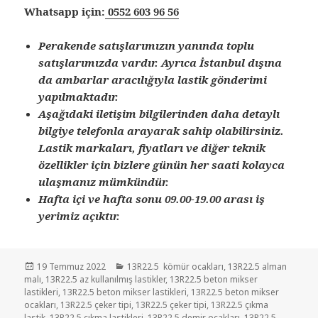
Whatsapp için:
0552 603 96 56
Perakende satışlarımızın yanında toplu
satışlarımızda vardır. Ayrıca İstanbul dışına
da ambarlar aracılığıyla lastik gönderimi
yapılmaktadır.
Aşağıdaki iletişim bilgilerinden daha detaylı
bilgiye telefonla arayarak sahip olabilirsiniz.
Lastik markaları, fiyatları ve diğer teknik
özellikler için bizlere günün her saati kolayca
ulaşmanız mümkündür.
Hafta içi ve hafta sonu 09.00-19.00 arası iş
yerimiz açıktır.
Yayın
Kategoriler
19 Temmuz 2022
13R22.5 kömür ocakları
,
13R22.5 alman
tarihi
malı
,
13R22.5 az kullanılmış lastikler
,
13R22.5 beton mikser
lastikleri
,
13R22.5 beton mikser lastikleri
,
13R22.5 beton mikser
ocakları
,
13R22.5 çeker tipi
,
13R22.5 çeker tipi
,
13R22.5 çıkma
lastik
,
13R22.5 çıkma lastikleri
,
13R22.5 demir ocakları
,
13R22.5