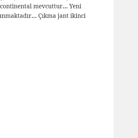
a continental mevcuttur
…
Yeni
unmaktadır
…
Çıkma jant ikinci