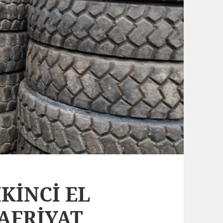
İKİNCİ EL
AFRİYAT