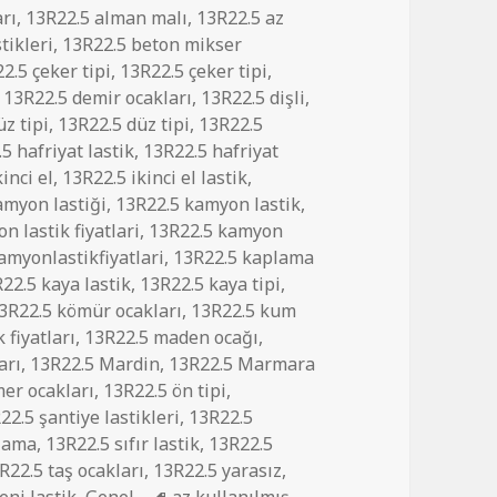
rı
,
13R22.5 alman malı
,
13R22.5 az
tikleri
,
13R22.5 beton mikser
2.5 çeker tipi
,
13R22.5 çeker tipi
,
,
13R22.5 demir ocakları
,
13R22.5 dişli
,
z tipi
,
13R22.5 düz tipi
,
13R22.5
5 hafriyat lastik
,
13R22.5 hafriyat
inci el
,
13R22.5 ikinci el lastik
,
amyon lastiği
,
13R22.5 kamyon lastik
,
n lastik fiyatlari
,
13R22.5 kamyon
amyonlastikfiyatlari
,
13R22.5 kaplama
22.5 kaya lastik
,
13R22.5 kaya tipi
,
3R22.5 kömür ocakları
,
13R22.5 kum
 fiyatları
,
13R22.5 maden ocağı
,
arı
,
13R22.5 Mardin
,
13R22.5 Marmara
er ocakları
,
13R22.5 ön tipi
,
22.5 şantiye lastikleri
,
13R22.5
plama
,
13R22.5 sıfır lastik
,
13R22.5
R22.5 taş ocakları
,
13R22.5 yarasız
,
Etiketler