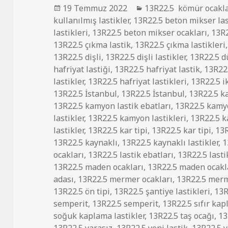
Yayın
Kategoriler
19 Temmuz 2022
13R22.5 kömür ocakla
tarihi
kullanılmış lastikler
,
13R22.5 beton mikser las
lastikleri
,
13R22.5 beton mikser ocakları
,
13R2
13R22.5 çıkma lastik
,
13R22.5 çıkma lastikleri
13R22.5 dişli
,
13R22.5 dişli lastikler
,
13R22.5 dü
hafriyat lastiği
,
13R22.5 hafriyat lastik
,
13R22.
lastikler
,
13R22.5 hafriyat lastikleri
,
13R22.5 ik
13R22.5 İstanbul
,
13R22.5 İstanbul
,
13R22.5 k
13R22.5 kamyon lastik ebatları
,
13R22.5 kamyo
lastikler
,
13R22.5 kamyon lastikleri
,
13R22.5 k
lastikler
,
13R22.5 kar tipi
,
13R22.5 kar tipi
,
13R
13R22.5 kaynaklı
,
13R22.5 kaynaklı lastikler
,
1
ocakları
,
13R22.5 lastik ebatları
,
13R22.5 lastik
13R22.5 maden ocakları
,
13R22.5 maden ocakl
adası
,
13R22.5 mermer ocakları
,
13R22.5 merm
13R22.5 ön tipi
,
13R22.5 şantiye lastikleri
,
13R
semperit
,
13R22.5 semperit
,
13R22.5 sıfır ka
soğuk kaplama lastikler
,
13R22.5 taş ocağı
,
13