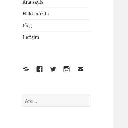
Ana sayfa
Hakkımızda
Blog
İletişim
Yelp
Facebook
Twitter
Instagram
E-
posta
Arama: