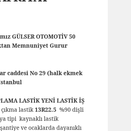
rmamız GÜLSER OTOMOTİV 50
maktan Memnuniyet Gurur
lar caddesi No 29 (halk ekmek
 İstanbul
PLAMA LASTİK YENİ LASTİK İŞ
l çıkma lastik
13R22.5
%90 dişli
aya tipi kaynaklı lastik
 şantiye ve ocaklarda dayanıklı