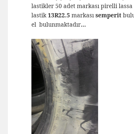
lastikler 50 adet markası pirelli lass
lastik
13R22.5
markası
semperit
bul
el bulunmaktadır
…