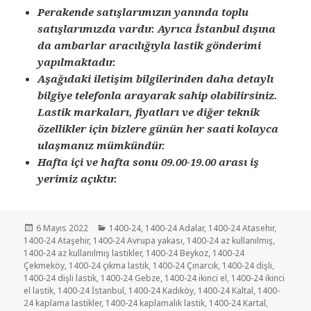
Perakende satışlarımızın yanında toplu
satışlarımızda vardır. Ayrıca İstanbul dışına
da ambarlar aracılığıyla lastik gönderimi
yapılmaktadır.
Aşağıdaki iletişim bilgilerinden daha detaylı
bilgiye telefonla arayarak sahip olabilirsiniz.
Lastik markaları, fiyatları ve diğer teknik
özellikler için bizlere günün her saati kolayca
ulaşmanız mümkündür.
Hafta içi ve hafta sonu 09.00-19.00 arası iş
yerimiz açıktır.
Yayın
Kategoriler
6 Mayıs 2022
1400-24
,
1400-24 Adalar
,
1400-24 Atasehir
,
tarihi
1400-24 Ataşehir
,
1400-24 Avrupa yakası
,
1400-24 az kullanılmış
,
1400-24 az kullanılmış lastikler
,
1400-24 Beykoz
,
1400-24
Çekmeköy
,
1400-24 çıkma lastik
,
1400-24 Çınarcık
,
1400-24 dişli
,
1400-24 dişli lastik
,
1400-24 Gebze
,
1400-24 ikinci el
,
1400-24 ikinci
el lastik
,
1400-24 İstanbul
,
1400-24 Kadıköy
,
1400-24 Kaltal
,
1400-
24 kaplama lastikler
,
1400-24 kaplamalık lastik
,
1400-24 Kartal
,