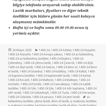
bilgiye telefonla arayarak sahip olabilirsiniz.
Lastik markaları, fiyatları ve diğer teknik
özellikler için bizlere günün her saati kolayca
ulaşmanız mümkündür.
Hafta içi ve hafta sonu 09.00-19.00 arası iş
yerimiz açıktır.
Yayın
Kategoriler
26 Mayıs 2025
1400-24
,
1400-24 Adalar
,
1400-24 Ataşehir
,
tarihi
1400-24 Atasehir
,
1400-24 Avrupa yakası
,
1400-24 az kullanılmış
,
1400-24 az kullanılmış lastikler
,
1400-24 Beykoz
,
1400-24
Çekmeköy
,
1400-24 çıkma lastik
,
1400-24 Çınarcık
,
1400-24 dişli
,
1400-24 dişli lastik
,
1400-24 Gebze
,
1400-24 ikinci el
,
1400-24 ikinci
el lastik
,
1400-24 İstanbul
,
1400-24 Kadıköy
,
1400-24 Kaltal
,
1400-
24 kaplama lastikler
,
1400-24 kaplamalık lastik
,
1400-24 Kartal
,
1400-24 Kocaeli
,
1400-24 Malteoe
,
1400-24 Maltepe
,
1400-24
michelin
,
1400-24 Pendik
,
1400-24 Sancaktepe
,
1400-24 satılık
lastikler
,
1400-24 Sile
,
1400-24 Şile
,
1400-24 sıfır kaplama
,
1400-24
sıfır lastik
,
1400-24 Sultanbeyli
,
1400-24 Tuzla
,
1400-24 Ümraniye
,
Etiketler
1400-24 Üsküdar
,
1400-24 yarasız
,
1400-24 yeni lastik
az
kullanılmış lastikler
,
çıkma lastik
,
ikinci el lastik
,
iş makinası lastikler
,
iş makinesi lastikler
,
kaplama lastikler
,
lastik ebatları
,
lastik fiyatları
,