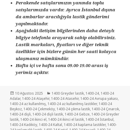
Perakende satışlarımızın yanında toplu
satışlarımızda vardır. Ayrıca İstanbul dışına
da ambarlar aracılığıyla lastik gönderimi
yapılmaktadır.
Aşağıdaki iletişim bilgilerinden daha detaylı
bilgiye telefonla arayarak sahip olabilirsiniz.
Lastik markaları, fiyatları ve diğer teknik
özellikler için bizlere günün her saati kolayca
ulaşmanız mümkündür.
Hafta içi ve hafta sonu 09.00-19.00 arası iş
yerimiz açıktır.
Yayın
Kategoriler
10 Ağustos 2025
1400 Greyder lastik
,
1400-24
,
1400-24
tarihi
Adalar
,
1400-24 Ataşehir
,
1400-24 Atasehir
,
1400-24 Avrupa yakası
,
1400-24 az kullanılmış
,
1400-24 az kullanılmış lastikler
,
1400-24
Beykoz
,
1400-24 Çekmeköy
,
1400-24 çıkma lastik
,
1400-24 Çınarcık
,
1400-24 dişli
,
1400-24 dişli lastik
,
1400-24 Gebze
,
1400-24 Greyder
lastik
,
1400-24 ikinci el
,
1400-24 ikinci el lastik
,
1400-24 İstanbul
,
1400-24 Kadıköy
,
1400-24 Kaltal
,
1400-24 kaplama lastikler
,
1400-
24 kaplamalık lastik
,
1400-24 Kartal
,
1400-24 Kocaeli
,
1400-24