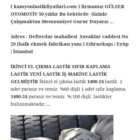
( kamyonlastikfiyatlari.com ) firmamız GÜLSER
OTOMOTİV 50 yıldır Bu Sektörde Sizinle
Çalışmaktan Memnuniyet Gurur Duyarız …
Adres : Defterdar mahallesi Savaklar caddesi No
29 (halk ekmek fabrikası yanı ) Edirnekapı / Eyüp
/ İstanbul
İKİNCİ EL ÇIKMA LASTİK SIFIR KAPLAMA
LASTİK YENİ LASTİK İŞ MAKİNE LASTİK
GELMİŞTİR
İkinci el çıkma lastik
1400-24
lastik 2
adet yarasız ve temiz %80 dişli 1 adet sıfır kaplama
1400-24
yarasız ve temiz % 100 dişli lastikler
bulunmaktadır
…