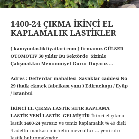
1400-24 ÇIKMA İKİNCİ EL
KAPLAMALIK LASTİKLER
( kamyonlastikfiyatlari.com ) firmamız GÜLSER
OTOMOTİV 50 yıldır Bu Sektörde Sizinle
Çalışmaktan Memnuniyet Gurur Duyarız …
Adres : Defterdar mahallesi Savaklar caddesi No
29 (halk ekmek fabrikası yanı ) Edirnekapı / Eyüp
/ İstanbul
İKİNCİ EL ÇIKMA LASTİK SIFIR KAPLAMA
LASTİK YENİ LASTİK GELMİŞTİR
İkinci el çıkma
lastik
1400-24
yarasız ve temiz kaplamalık % 40 dişli
4 adettir markası michelin mevcuttur
…
yeni sıfır
lastik bulunmaktadır
…