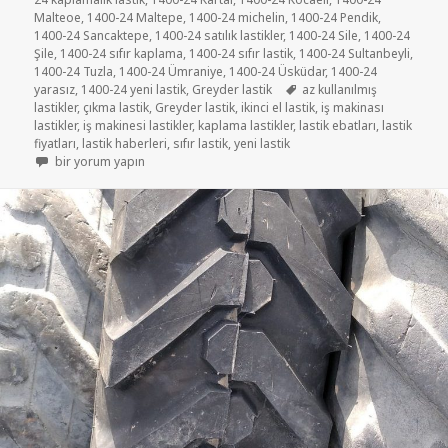
Malteoe
,
1400-24 Maltepe
,
1400-24 michelin
,
1400-24 Pendik
,
1400-24 Sancaktepe
,
1400-24 satılık lastikler
,
1400-24 Sile
,
1400-24
Şile
,
1400-24 sıfır kaplama
,
1400-24 sıfır lastik
,
1400-24 Sultanbeyli
,
1400-24 Tuzla
,
1400-24 Ümraniye
,
1400-24 Üsküdar
,
1400-24
Etiketler
yarasız
,
1400-24 yeni lastik
,
Greyder lastik
az kullanılmış
lastikler
,
çıkma lastik
,
Greyder lastik
,
ikinci el lastik
,
iş makinası
lastikler
,
iş makinesi lastikler
,
kaplama lastikler
,
lastik ebatları
,
lastik
fiyatları
,
lastik haberleri
,
sıfır lastik
,
yeni lastik
1400-24 İKİNCİ EL ÇIKMA AZ KULLANILMIŞ İS MAKİNASI LASTİKLER içi
bir yorum yapın