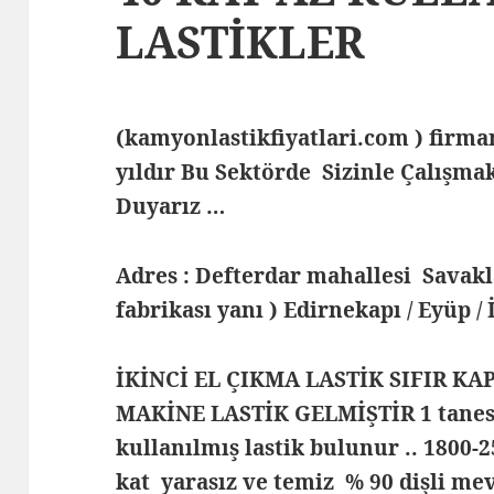
LASTİKLER
(kamyonlastikfiyatlari.com ) fir
yıldır Bu Sektörde Sizinle Çalış
Duyarız …
Adres : Defterdar mahallesi Savak
fabrikası yanı ) Edirnekapı / Eyüp /
İKİNCİ EL ÇIKMA LASTİK SIFIR KA
MAKİNE LASTİK GELMİŞTİR 1 tanesi 
kullanılmış lastik bulunur .. 1800-25
kat yarasız ve temiz % 90 dişli mev