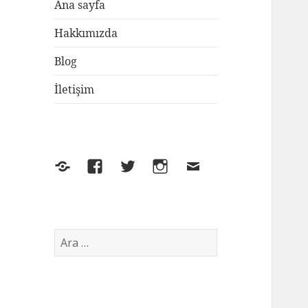
Ana sayfa
Hakkımızda
Blog
İletişim
Yelp
Facebook
Twitter
Instagram
E-
posta
Arama: