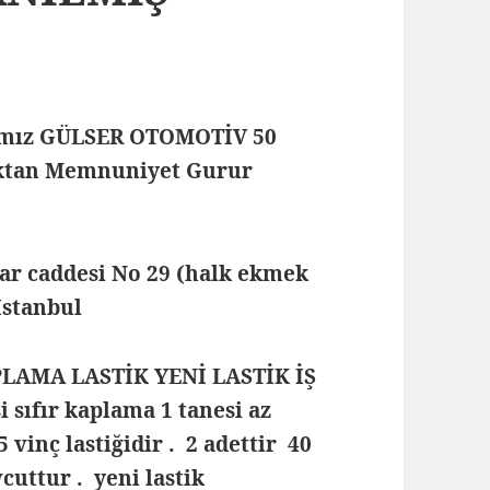
mamız GÜLSER OTOMOTİV 50
maktan Memnuniyet Gurur
lar caddesi No 29 (halk ekmek
 İstanbul
PLAMA LASTİK YENİ LASTİK İŞ
sıfır kaplama 1 tanesi az
 vinç lastiğidir . 2 adettir 40
cuttur . yeni lastik