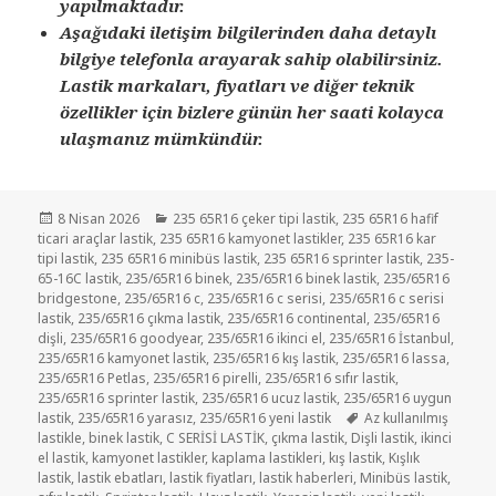
yapılmaktadır.
Aşağıdaki iletişim bilgilerinden daha detaylı
bilgiye telefonla arayarak sahip olabilirsiniz.
Lastik markaları, fiyatları ve diğer teknik
özellikler için bizlere günün her saati kolayca
ulaşmanız mümkündür.
Yayın
Kategoriler
8 Nisan 2026
235 65R16 çeker tipi lastik
,
235 65R16 hafif
tarihi
ticari araçlar lastik
,
235 65R16 kamyonet lastikler
,
235 65R16 kar
tipi lastik
,
235 65R16 minibüs lastik
,
235 65R16 sprinter lastik
,
235-
65-16C lastik
,
235/65R16 binek
,
235/65R16 binek lastik
,
235/65R16
bridgestone
,
235/65R16 c
,
235/65R16 c serisi
,
235/65R16 c serisi
lastik
,
235/65R16 çıkma lastik
,
235/65R16 continental
,
235/65R16
dişli
,
235/65R16 goodyear
,
235/65R16 ikinci el
,
235/65R16 İstanbul
,
235/65R16 kamyonet lastik
,
235/65R16 kış lastik
,
235/65R16 lassa
,
235/65R16 Petlas
,
235/65R16 pirelli
,
235/65R16 sıfır lastik
,
235/65R16 sprinter lastik
,
235/65R16 ucuz lastik
,
235/65R16 uygun
Etiketler
lastik
,
235/65R16 yarasız
,
235/65R16 yeni lastik
Az kullanılmış
lastikle
,
binek lastik
,
C SERİSİ LASTİK
,
çıkma lastik
,
Dişli lastik
,
ikinci
el lastik
,
kamyonet lastikler
,
kaplama lastikleri
,
kış lastik
,
Kışlık
lastik
,
lastik ebatları
,
lastik fiyatları
,
lastik haberleri
,
Minibüs lastik
,