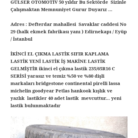
GÜLSER OTOMOTİV 50 yıldır Bu Sektörde Sizinle
Çalışmaktan Memnuniyet Gurur Duyarız …
Adres : Defterdar mahallesi Savaklar caddesi No
29 (halk ekmek fabrikası yanı ) Edirnekapı / Eyüp
/ İstanbul
İKİNCİ EL ÇIKMA LASTİK SIFIR KAPLAMA
LASTİK YENİ LASTİK İŞ MAKİNE LASTİK
GELMİŞTİR ikinci el çıkma lastik 235/65R16 C
SERİSİ yarasız ve temiz %50 ve %80 dişli
markaları bridgestone continental pirelli lassa
michelin goodyear Petlas hankook kışlık ve
yazlık lastikler 40 adet lastik mevcuttur… yeni
lastik bulunmaktadır