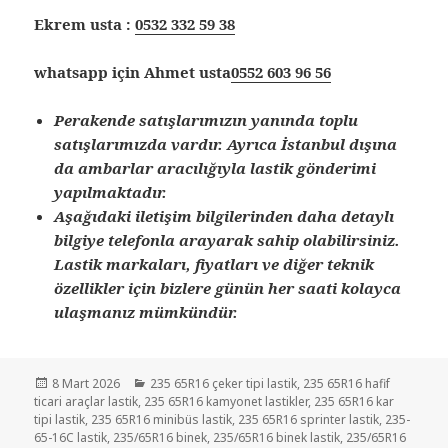
Ekrem usta :
0532 332 59 38
whatsapp için Ahmet usta
0552 603 96 56
Perakende satışlarımızın yanında toplu
satışlarımızda vardır. Ayrıca İstanbul dışına
da ambarlar aracılığıyla lastik gönderimi
yapılmaktadır.
Aşağıdaki iletişim bilgilerinden daha detaylı
bilgiye telefonla arayarak sahip olabilirsiniz.
Lastik markaları, fiyatları ve diğer teknik
özellikler için bizlere günün her saati kolayca
ulaşmanız mümkündür.
Yayın
Kategoriler
8 Mart 2026
235 65R16 çeker tipi lastik
,
235 65R16 hafif
tarihi
ticari araçlar lastik
,
235 65R16 kamyonet lastikler
,
235 65R16 kar
tipi lastik
,
235 65R16 minibüs lastik
,
235 65R16 sprinter lastik
,
235-
65-16C lastik
,
235/65R16 binek
,
235/65R16 binek lastik
,
235/65R16